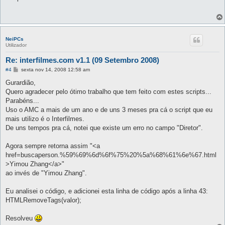
s
a
g
e
m
NeiPCs
Utilizador
Re: interfilmes.com v1.1 (09 Setembro 2008)
M
#4
sexta nov 14, 2008 12:58 am
e
n
Gurardião,
s
Quero agradecer pelo ótimo trabalho que tem feito com estes scripts...
a
g
Parabéns...
e
Uso o AMC a mais de um ano e de uns 3 meses pra cá o script que eu
m
mais utilizo é o Interfilmes.
De uns tempos pra cá, notei que existe um erro no campo "Diretor".
Agora sempre retorna assim "<a
href=buscaperson.%59%69%6d%6f%75%20%5a%68%61%6e%67.html
>Yimou Zhang</a>"
ao invés de "Yimou Zhang".
Eu analisei o código, e adicionei esta linha de código após a linha 43:
HTMLRemoveTags(valor);
Resolveu