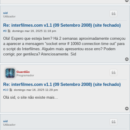
sid
Utilizador
Re: interfilmes.com v1.1 (09 Setembro 2008) (site fechado)
M
#9
domingo mar 16, 2025 11:18 pm
e
n
Olá! Espero que esteja bem? Há 2 semanas aproximadamente começou
s
a aparecer a mensagem “socket error # 10060 connection time out” para
a
g
o script do Interfilmes. Alguém mais apresentou esse erro? Podem
e
corrigir, por gentileza? Atenciosamente. Sid
m
Guardião
Programador
Re: interfilmes.com v1.1 (09 Setembro 2008) (site fechado)
M
#10
domingo mar 16, 2025 11:29 pm
e
n
Olá sid, o site não existe mais...
s
a
g
e
m
sid
Utilizador