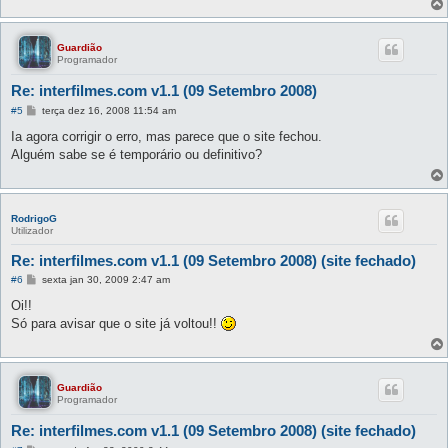
Guardião
Programador
Re: interfilmes.com v1.1 (09 Setembro 2008)
M
#5
terça dez 16, 2008 11:54 am
e
n
Ia agora corrigir o erro, mas parece que o site fechou.
s
Alguém sabe se é temporário ou definitivo?
a
g
e
m
RodrigoG
Utilizador
Re: interfilmes.com v1.1 (09 Setembro 2008) (site fechado)
M
#6
sexta jan 30, 2009 2:47 am
e
n
Oi!!
s
Só para avisar que o site já voltou!!
a
g
e
m
Guardião
Programador
Re: interfilmes.com v1.1 (09 Setembro 2008) (site fechado)