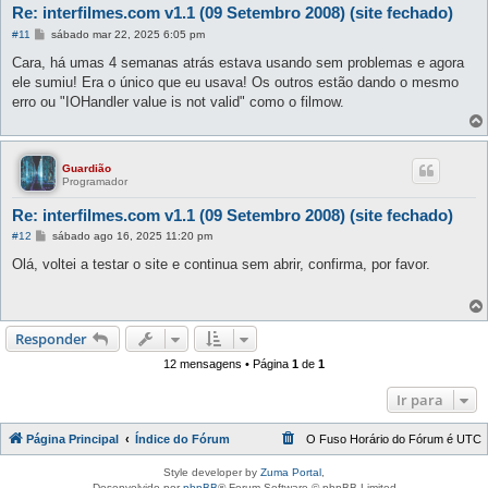
Re: interfilmes.com v1.1 (09 Setembro 2008) (site fechado)
M
#11
sábado mar 22, 2025 6:05 pm
e
n
Cara, há umas 4 semanas atrás estava usando sem problemas e agora
s
ele sumiu! Era o único que eu usava! Os outros estão dando o mesmo
a
g
erro ou "IOHandler value is not valid" como o filmow.
e
m
Guardião
Programador
Re: interfilmes.com v1.1 (09 Setembro 2008) (site fechado)
M
#12
sábado ago 16, 2025 11:20 pm
e
n
Olá, voltei a testar o site e continua sem abrir, confirma, por favor.
s
a
g
e
m
Responder
12 mensagens • Página
1
de
1
Ir para
Página Principal
Índice do Fórum
O Fuso Horário do Fórum é
UTC
Style developer by
Zuma Portal
,
Desenvolvido por
phpBB
® Forum Software © phpBB Limited