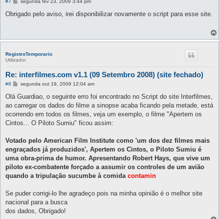
M
#7
segunda fev 23, 2009 3:44 pm
e
n
Obrigado pelo aviso, irei disponibilizar novamente o script para esse site.
s
a
g
e
m
RegistroTemporario
Utilizador
Re: interfilmes.com v1.1 (09 Setembro 2008) (site fechado)
M
#8
segunda out 19, 2009 12:04 am
e
n
Olá Guardiao, o seguinte erro foi encontrado no Script do site Interfilmes,
s
ao carregar os dados do filme a sinopse acaba ficando pela metade, está
a
g
ocorrendo em todos os filmes, veja um exemplo, o filme "Apertem os
e
Cintos... O Piloto Sumiu" ficou assim:
m
Votado pelo American Film Institute como 'um dos dez filmes mais
engraçados já produzidos', Apertem os Cintos, o Piloto Sumiu é
uma obra-prima de humor. Apresentando Robert Hays, que vive um
piloto ex-combatente forçado a assumir os controles de um avião
quando a tripulação sucumbe à comida
contamin
Se puder corrigi-lo lhe agradeço pois na minha opinião é o melhor site
nacional para a busca
dos dados, Obrigado!