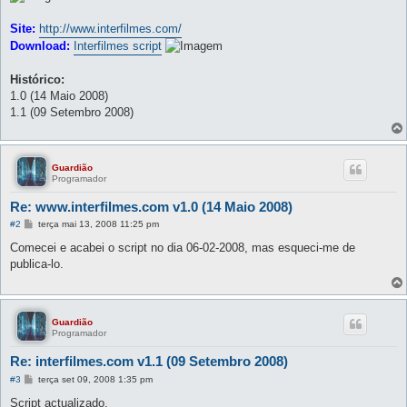
Site:
http://www.interfilmes.com/
Download:
Interfilmes script
Histórico:
1.0 (14 Maio 2008)
1.1 (09 Setembro 2008)
Guardião
Programador
Re: www.interfilmes.com v1.0 (14 Maio 2008)
M
#2
terça mai 13, 2008 11:25 pm
e
n
Comecei e acabei o script no dia 06-02-2008, mas esqueci-me de
s
publica-lo.
a
g
e
m
Guardião
Programador
Re: interfilmes.com v1.1 (09 Setembro 2008)
M
#3
terça set 09, 2008 1:35 pm
e
n
Script actualizado.