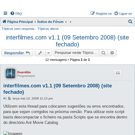
FAQ
Registe-se
Ligue-se
P
Página Principal
Índice do Fórum
Tópicos sem resposta
Tópicos ativos
e
interfilmes.com v1.1 (09 Setembro 2008) (site
s
fechado)
q
u
Pesquisar
Pesquisa 
Responder
i
12 mensagens • Página
1
de
1
s
a
Guardião
Programador
r
interfilmes.com v1.1 (09 Setembro 2008) (site
fechado)
M
#1
terça mai 13, 2008 11:13 pm
e
n
Utilizem esta thread para colocarem sugestões ou erros encontrados,
s
para que sejam corrigidos na próxima versão. Para utilizar este script
a
g
basta descompactar o ficheiro na pasta Scripts que se encontra dentro
e
do directório Ant Movie Catalog.
m