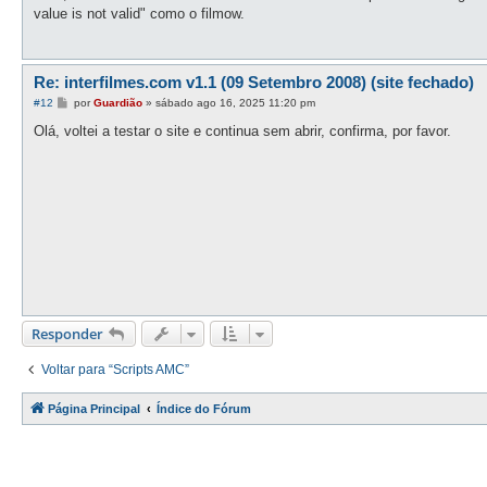
s
value is not valid" como o filmow.
a
g
e
m
Re: interfilmes.com v1.1 (09 Setembro 2008) (site fechado)
M
#12
por
Guardião
»
sábado ago 16, 2025 11:20 pm
e
n
Olá, voltei a testar o site e continua sem abrir, confirma, por favor.
s
a
g
e
m
Responder
Voltar para “Scripts AMC”
Página Principal
Índice do Fórum