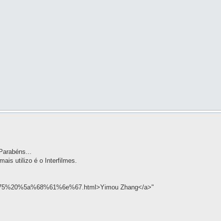
Parabéns...
is utilizo é o Interfilmes.
6f%75%20%5a%68%61%6e%67.html>Yimou Zhang</a>"