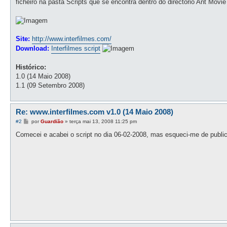
ficheiro na pasta Scripts que se encontra dentro do directório Ant Movie
a
g
e
m
Site:
http://www.interfilmes.com/
Download:
Interfilmes script
Histórico:
1.0 (14 Maio 2008)
1.1 (09 Setembro 2008)
Re: www.interfilmes.com v1.0 (14 Maio 2008)
M
#2
por
Guardião
»
terça mai 13, 2008 11:25 pm
e
n
Comecei e acabei o script no dia 06-02-2008, mas esqueci-me de public
s
a
g
e
m