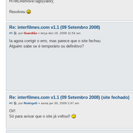
HTMLRemoveTags(valor);
Resolveu
Re: interfilmes.com v1.1 (09 Setembro 2008)
M
#5
por
Guardião
»
terça dez 16, 2008 11:54 am
e
n
Ia agora corrigir o erro, mas parece que o site fechou.
s
Alguém sabe se é temporário ou definitivo?
a
g
e
m
Re: interfilmes.com v1.1 (09 Setembro 2008) (site fechado)
M
#6
por
RodrigoG
»
sexta jan 30, 2009 2:47 am
e
n
Oi!!
s
Só para avisar que o site já voltou!!
a
g
e
m