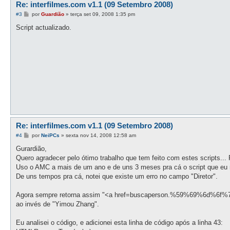
Re: interfilmes.com v1.1 (09 Setembro 2008)
M
#3
por
Guardião
»
terça set 09, 2008 1:35 pm
e
n
Script actualizado.
s
a
g
e
m
Re: interfilmes.com v1.1 (09 Setembro 2008)
M
#4
por
NeiPCs
»
sexta nov 14, 2008 12:58 am
e
n
Gurardião,
s
Quero agradecer pelo ótimo trabalho que tem feito com estes scripts... 
a
g
Uso o AMC a mais de um ano e de uns 3 meses pra cá o script que eu ma
e
De uns tempos pra cá, notei que existe um erro no campo "Diretor".
m
Agora sempre retorna assim "<a href=buscaperson.%59%69%6d%
ao invés de "Yimou Zhang".
Eu analisei o código, e adicionei esta linha de código após a linha 43: