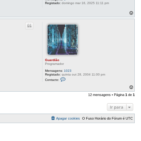
a
Registado:
domingo mar 16, 2025 11:11 pm
r
d
T
i
o
ã
o
p
o
Guardião
Programador
Mensagens:
1023
Registado:
quinta out 28, 2004 11:00 pm
C
Contacto:
o
n
T
t
o
a
12 mensagens • Página
1
de
1
p
c
o
t
o
Ir para
G
u
a
Apagar cookies
O Fuso Horário do Fórum é
UTC
r
d
i
ã
o