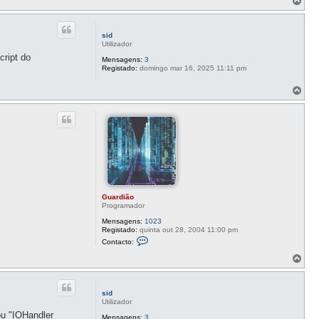
o
p
o
sid
Utilizador
ript do
Mensagens:
3
Registado:
domingo mar 16, 2025 11:11 pm
T
o
p
o
Guardião
Programador
Mensagens:
1023
Registado:
quinta out 28, 2004 11:00 pm
C
Contacto:
o
n
T
t
o
a
p
c
o
t
sid
o
Utilizador
G
ou "IOHandler
u
Mensagens:
3