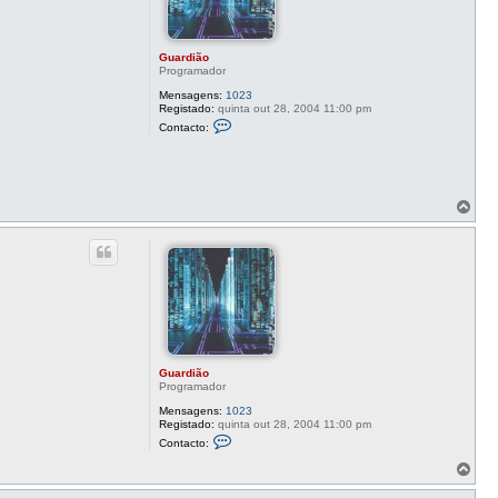
Guardião
Programador
Mensagens:
1023
Registado:
quinta out 28, 2004 11:00 pm
C
Contacto:
o
n
t
a
c
t
T
o
o
G
p
u
o
a
r
d
i
ã
o
Guardião
Programador
Mensagens:
1023
Registado:
quinta out 28, 2004 11:00 pm
C
Contacto:
o
n
T
t
o
a