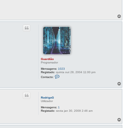
T
o
p
o
Guardião
Programador
Mensagens:
1023
Registado:
quinta out 28, 2004 11:00 pm
C
Contacto:
o
n
T
t
o
a
p
c
o
t
RodrigoG
o
Utilizador
G
u
Mensagens:
1
a
Registado:
sexta jan 30, 2009 2:46 am
r
d
T
i
o
ã
o
p