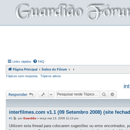
Links rápidos
FAQ
Página Principal
Índice do Fórum
Tópicos sem resposta
Tópicos ativos
in
Pesquisar
Pesquis
Responder
interfilmes.com v1.1 (09 Setembro 2008) (site fecha
M
#1
por
Guardião
»
terça mai 13, 2008 11:13 pm
e
n
Utilizem esta thread para colocarem sugestões ou erros encontrados, pa
s