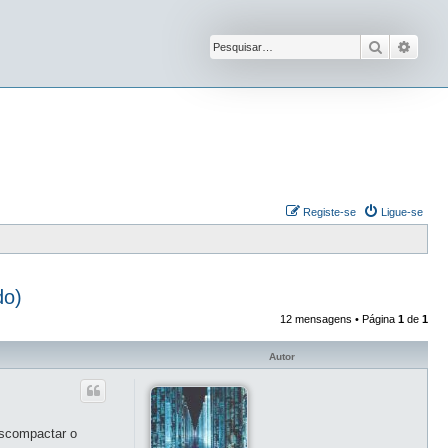
Pesquisar
Pesqu
Registe-se
Ligue-se
do)
12 mensagens • Página
1
de
1
Autor
escompactar o