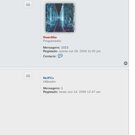
p
c
o
t
o
G
u
a
r
d
i
ã
Guardião
o
Programador
Mensagens:
1023
Registado:
quinta out 28, 2004 11:00 pm
C
Contacto:
o
n
T
t
o
a
p
c
o
t
NeiPCs
o
Utilizador
G
u
Mensagens:
1
a
Registado:
sexta nov 14, 2008 12:47 am
r
d
i
ã
o