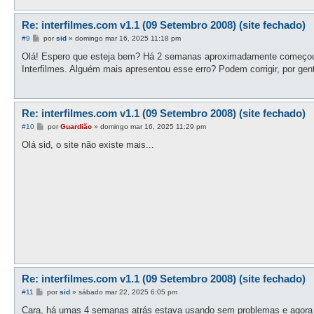
Re: interfilmes.com v1.1 (09 Setembro 2008) (site fechado)
M
#9
por
sid
»
domingo mar 16, 2025 11:18 pm
e
n
Olá! Espero que esteja bem? Há 2 semanas aproximadamente começou a 
s
Interfilmes. Alguém mais apresentou esse erro? Podem corrigir, por gen
a
g
e
m
Re: interfilmes.com v1.1 (09 Setembro 2008) (site fechado)
M
#10
por
Guardião
»
domingo mar 16, 2025 11:29 pm
e
n
Olá sid, o site não existe mais...
s
a
g
e
m
Re: interfilmes.com v1.1 (09 Setembro 2008) (site fechado)
M
#11
por
sid
»
sábado mar 22, 2025 6:05 pm
e
n
Cara, há umas 4 semanas atrás estava usando sem problemas e agora 