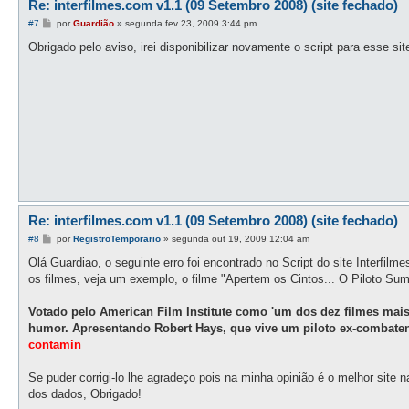
Re: interfilmes.com v1.1 (09 Setembro 2008) (site fechado)
M
#7
por
Guardião
»
segunda fev 23, 2009 3:44 pm
e
n
Obrigado pelo aviso, irei disponibilizar novamente o script para esse sit
s
a
g
e
m
Re: interfilmes.com v1.1 (09 Setembro 2008) (site fechado)
M
#8
por
RegistroTemporario
»
segunda out 19, 2009 12:04 am
e
n
Olá Guardiao, o seguinte erro foi encontrado no Script do site Interfil
s
os filmes, veja um exemplo, o filme "Apertem os Cintos... O Piloto Sum
a
g
e
Votado pelo American Film Institute como 'um dos dez filmes mai
m
humor. Apresentando Robert Hays, que vive um piloto ex-combaten
contamin
Se puder corrigi-lo lhe agradeço pois na minha opinião é o melhor site 
dos dados, Obrigado!