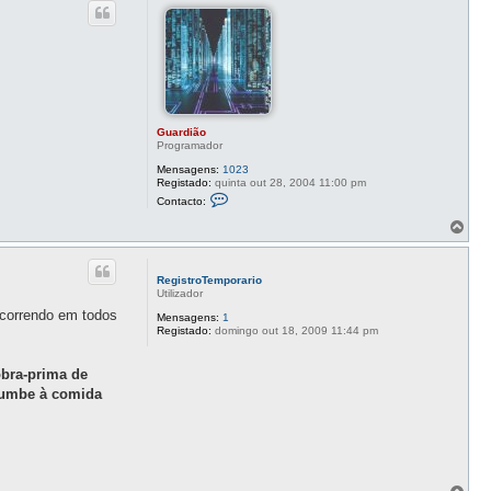
o
Guardião
Programador
Mensagens:
1023
Registado:
quinta out 28, 2004 11:00 pm
C
Contacto:
o
n
T
t
o
a
p
c
o
t
RegistroTemporario
o
Utilizador
G
 ocorrendo em todos
u
Mensagens:
1
a
Registado:
domingo out 18, 2009 11:44 pm
r
d
i
obra-prima de
ã
ucumbe à comida
o
T