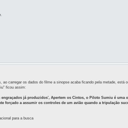
e.
mes, ao carregar os dados do filme a sinopse acaba ficando pela metade, está
iu" ficou assim:
s engraçados já produzidos', Apertem os Cintos, o Piloto Sumiu é uma 
te forçado a assumir os controles de um avião quando a tripulação s
nacional para a busca