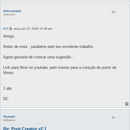
diniscampos
Utilizador
M
#23
terça jan 15, 2008 10:38 pm
e
n
Amigo,
s
a
g
Antes de mais , parabéns pelo teu excelente trabalho.
e
m
Agora gostaria de colocar uma sugestão :
Link para filme no youtube, pelo menos para a creação de posts de
filmes.
1 abr,
DC
Tsunami
Utilizador
Re: Post Creator v2.1