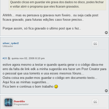
g
Quando clicas em guardar ele grava dos dados no disco, podes fechar
e
e voltar abrir o programa que eles ficaram gravados.
m
Ahhhh... mas eu pensava q gravava num fixeiro.. ou seja cada post
ficava gravado, para futuras edições caso fosse preciso..
Porque assim, só fica gravado o ultimo post que s fez..
silver_ryder2
Utilizador
M
#20
quinta nov 02, 2006 8:10 pm
e
n
estive agora mesmo a testar e quando queria gerar o o código dáva-me
s
erro da falta de link edk a minha sugestão era fazer um Post Creator para
a
g
o pessoal que usa torrents e usa esses mesmos fóruns...
e
Outra coisa era puder-mos guardar o código em documento texto...
m
Aqui fica as minhas sugestões...
Fica bem e continua o bom trabalho
Guardião
Programador