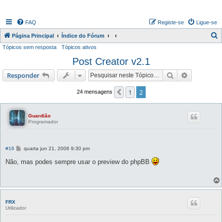
FAQ
Registe-se
Ligue-se
P
Página Principal
Índice do Fórum
Tópicos sem resposta
Tópicos ativos
e
Post Creator v2.1
s
q
Pesquisar
Pesquisa 
Responder
u
1
2
Anterior
24 mensagens
i
s
Guardião
a
Programador
r
M
#16
quarta jun 21, 2006 9:30 pm
e
n
Não, mas podes sempre usar o preview do phpBB
s
a
g
e
m
FRX
Utilizador