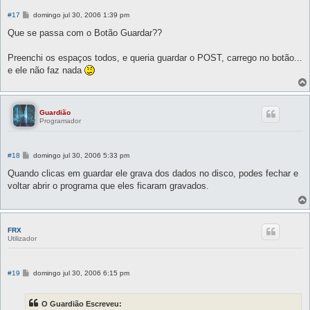
M
#17
domingo jul 30, 2006 1:39 pm
e
n
Que se passa com o Botão Guardar??
s
a
g
Preenchi os espaços todos, e queria guardar o POST, carrego no botão...
e
e ele não faz nada
m
Guardião
Programador
M
#18
domingo jul 30, 2006 5:33 pm
e
n
Quando clicas em guardar ele grava dos dados no disco, podes fechar e
s
voltar abrir o programa que eles ficaram gravados.
a
g
e
m
FRX
Utilizador
M
#19
domingo jul 30, 2006 6:15 pm
e
n
s
O Guardião Escreveu:
a