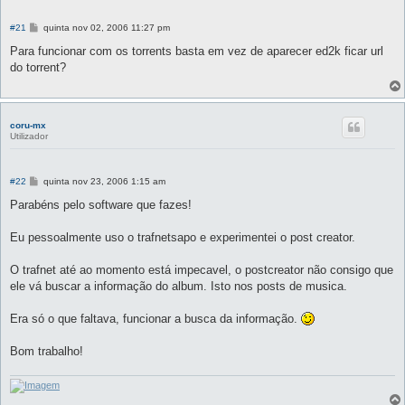
M
#21
quinta nov 02, 2006 11:27 pm
e
n
Para funcionar com os torrents basta em vez de aparecer ed2k ficar url
s
do torrent?
a
g
e
m
coru-mx
Utilizador
M
#22
quinta nov 23, 2006 1:15 am
e
n
Parabéns pelo software que fazes!
s
a
g
Eu pessoalmente uso o trafnetsapo e experimentei o post creator.
e
m
O trafnet até ao momento está impecavel, o postcreator não consigo que
ele vá buscar a informação do album. Isto nos posts de musica.
Era só o que faltava, funcionar a busca da informação.
Bom trabalho!