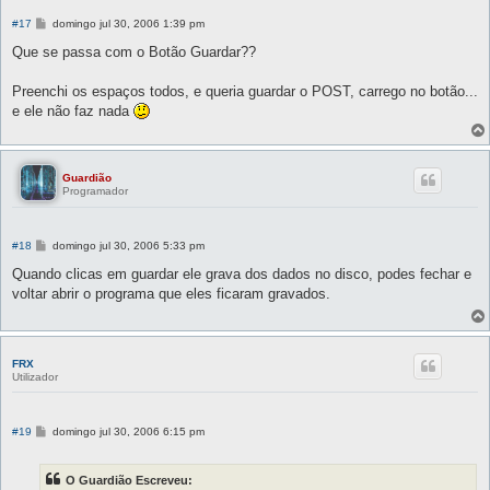
M
#17
domingo jul 30, 2006 1:39 pm
e
n
Que se passa com o Botão Guardar??
s
a
g
Preenchi os espaços todos, e queria guardar o POST, carrego no botão...
e
e ele não faz nada
m
Guardião
Programador
M
#18
domingo jul 30, 2006 5:33 pm
e
n
Quando clicas em guardar ele grava dos dados no disco, podes fechar e
s
voltar abrir o programa que eles ficaram gravados.
a
g
e
m
FRX
Utilizador
M
#19
domingo jul 30, 2006 6:15 pm
e
n
s
O Guardião Escreveu:
a