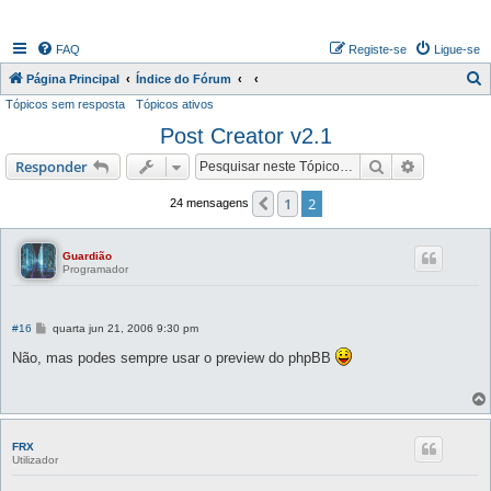
FAQ
Registe-se
Ligue-se
P
Página Principal
Índice do Fórum
Tópicos sem resposta
Tópicos ativos
e
Post Creator v2.1
s
q
Pesquisar
Pesquisa 
Responder
u
1
2
Anterior
24 mensagens
i
s
Guardião
a
Programador
r
M
#16
quarta jun 21, 2006 9:30 pm
e
n
Não, mas podes sempre usar o preview do phpBB
s
a
g
e
m
FRX
Utilizador