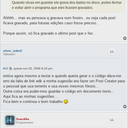
g
Quando clicas em guardar ele grava dos dados no disco, podes fechar
e
e voltar abrir o programa que eles ficaram gravados.
m
Ahhhh... mas eu pensava q gravava num fixeiro.. ou seja cada post
ficava gravado, para futuras edições caso fosse preciso..
Porque assim, só fica gravado o ultimo post que s fez..
silver_ryder2
Utilizador
M
#20
quinta nov 02, 2006 8:10 pm
e
n
estive agora mesmo a testar e quando queria gerar o o código dáva-me
s
erro da falta de link edk a minha sugestão era fazer um Post Creator para
a
g
o pessoal que usa torrents e usa esses mesmos fóruns...
e
Outra coisa era puder-mos guardar o código em documento texto...
m
Aqui fica as minhas sugestões...
Fica bem e continua o bom trabalho
Guardião
Programador