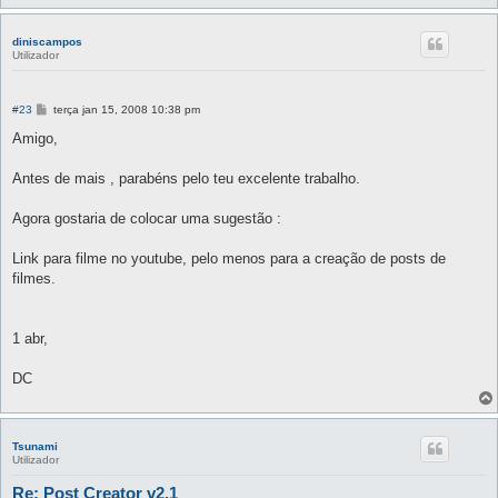
diniscampos
Utilizador
M
#23
terça jan 15, 2008 10:38 pm
e
n
Amigo,
s
a
g
Antes de mais , parabéns pelo teu excelente trabalho.
e
m
Agora gostaria de colocar uma sugestão :
Link para filme no youtube, pelo menos para a creação de posts de
filmes.
1 abr,
DC
Tsunami
Utilizador
Re: Post Creator v2.1