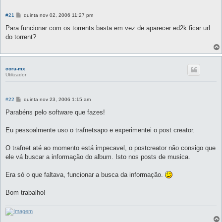
M
#21
quinta nov 02, 2006 11:27 pm
e
n
Para funcionar com os torrents basta em vez de aparecer ed2k ficar url
s
do torrent?
a
g
e
m
coru-mx
Utilizador
M
#22
quinta nov 23, 2006 1:15 am
e
n
Parabéns pelo software que fazes!
s
a
g
Eu pessoalmente uso o trafnetsapo e experimentei o post creator.
e
m
O trafnet até ao momento está impecavel, o postcreator não consigo que
ele vá buscar a informação do album. Isto nos posts de musica.
Era só o que faltava, funcionar a busca da informação.
Bom trabalho!