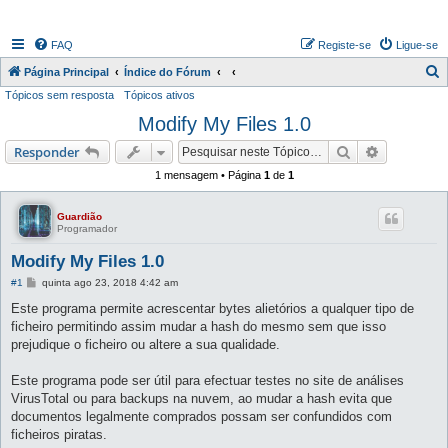
FAQ
Registe-se
Ligue-se
P
Página Principal
Índice do Fórum
Tópicos sem resposta
Tópicos ativos
e
Modify My Files 1.0
s
q
Pesquisar
Pesquisa 
Responder
u
1 mensagem • Página
1
de
1
i
s
Guardião
Programador
a
Modify My Files 1.0
r
M
#1
quinta ago 23, 2018 4:42 am
e
n
Este programa permite acrescentar bytes alietórios a qualquer tipo de
s
ficheiro permitindo assim mudar a hash do mesmo sem que isso
a
g
prejudique o ficheiro ou altere a sua qualidade.
e
m
Este programa pode ser útil para efectuar testes no site de análises
VirusTotal ou para backups na nuvem, ao mudar a hash evita que
documentos legalmente comprados possam ser confundidos com
ficheiros piratas.