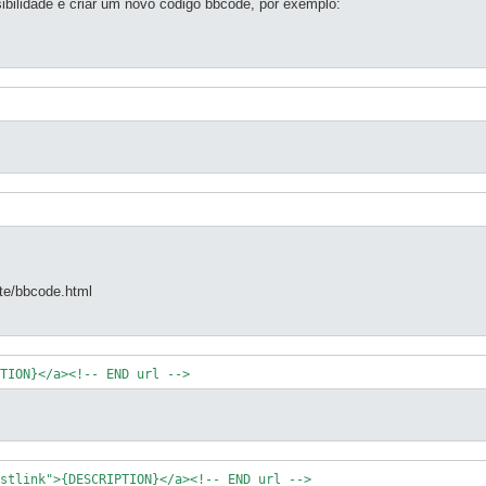
ibilidade é criar um novo código bbcode, por exemplo:
.
ate/bbcode.html
PTION}</a><!-- END url -->
stlink">{DESCRIPTION}</a><!-- END url -->