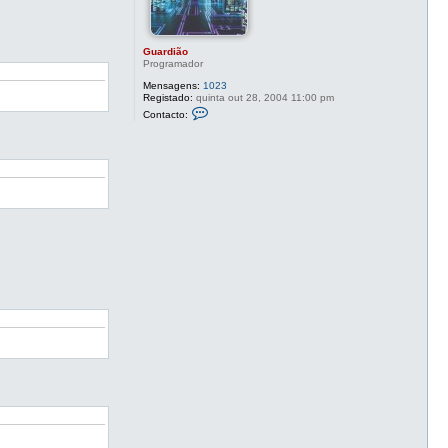
Guardião
Programador
Mensagens:
1023
Registado:
quinta out 28, 2004 11:00 pm
C
Contacto:
o
n
t
a
c
t
o
G
u
a
r
d
i
ã
o