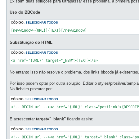
Existem duas soluções para ultrapassar esse problema, a primeira poss
a
g
e
Uso do BBCode
m
CÓDIGO:
SELECIONAR TODOS
[newwindow={URL}]{TEXT}[/newwindow]
Substituição do HTML
CÓDIGO:
SELECIONAR TODOS
<a href="{URL}" target="_NEW">{TEXT}</a>
No entanto isso não resolve o problema, dos links bbcode já existentes
Por isso podem optar por outra solução. Editar o styles/prosilver/templ
No ficheiro procurar por:
CÓDIGO:
SELECIONAR TODOS
<!-- BEGIN url --><a href="{URL}" class="postlink">{DESCRI
E acrescentar
target="_blank"
ficando assim:
CÓDIGO:
SELECIONAR TODOS
<!-- BEGIN url --><a href="{URL}" target="_blank" class="po