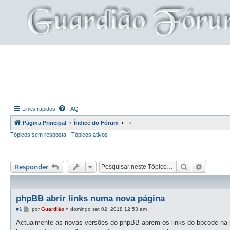
Links rápidos
FAQ
Página Principal
Índice do Fórum
Tópicos sem resposta
Tópicos ativos
Pesquisar
Pesquis
Responder
phpBB abrir links numa nova página
M
#1
por
Guardião
»
domingo set 02, 2018 12:53 am
e
n
Actualmente as novas versões do phpBB abrem os links do bbcode na j
s