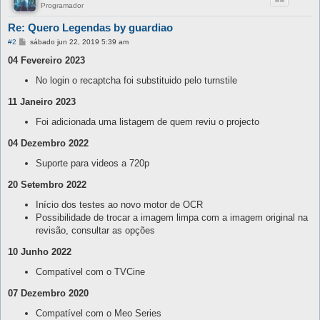
Programador
Re: Quero Legendas by guardiao
M
#2
sábado jun 22, 2019 5:39 am
e
n
04 Fevereiro 2023
s
a
No login o recaptcha foi substituido pelo turnstile
g
e
11 Janeiro 2023
m
Foi adicionada uma listagem de quem reviu o projecto
04 Dezembro 2022
Suporte para videos a 720p
20 Setembro 2022
Início dos testes ao novo motor de OCR
Possibilidade de trocar a imagem limpa com a imagem original na
revisão, consultar as opções
10 Junho 2022
Compatível com o TVCine
07 Dezembro 2020
Compatível com o Meo Series