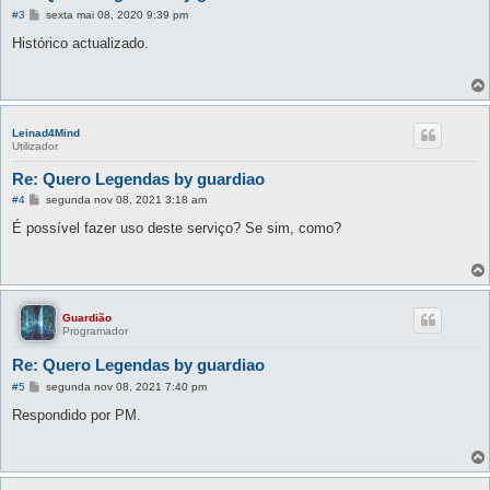
M
#3
sexta mai 08, 2020 9:39 pm
e
n
Histórico actualizado.
s
a
g
e
m
Leinad4Mind
Utilizador
Re: Quero Legendas by guardiao
M
#4
segunda nov 08, 2021 3:18 am
e
n
É possível fazer uso deste serviço? Se sim, como?
s
a
g
e
m
Guardião
Programador
Re: Quero Legendas by guardiao
M
#5
segunda nov 08, 2021 7:40 pm
e
n
Respondido por PM.
s
a
g
e
m