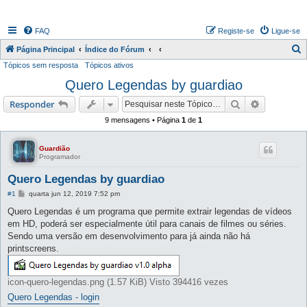
FAQ
Registe-se
Ligue-se
P
Página Principal
Índice do Fórum
Tópicos sem resposta
Tópicos ativos
e
Quero Legendas by guardiao
s
q
Pesquisar
Pesquisa 
Responder
u
9 mensagens • Página
1
de
1
i
s
Guardião
Programador
a
Quero Legendas by guardiao
r
M
#1
quarta jun 12, 2019 7:52 pm
e
n
Quero Legendas é um programa que permite extrair legendas de vídeos
s
em HD, poderá ser especialmente útil para canais de filmes ou séries.
a
g
Sendo uma versão em desenvolvimento para já ainda não há
e
printscreens.
m
icon-quero-legendas.png (1.57 KiB) Visto 394416 vezes
Quero Legendas - login