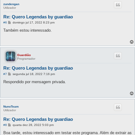
zundengan
Utilizador
Re: Quero Legendas by guardiao
M
#6
domingo jul 17, 2022 8:23 pm
e
n
Também estou interessado.
s
a
g
e
m
Guardião
Programador
Re: Quero Legendas by guardiao
M
#7
segunda jul 18, 2022 7:16 pm
e
n
Respondido por mensagem privada.
s
a
g
e
m
NunoTeam
Utilizador
Re: Quero Legendas by guardiao
M
#8
quarta dez 28, 2022 5:03 pm
e
n
Boa tarde, estou interessado em testar este programa. Além de extrair as