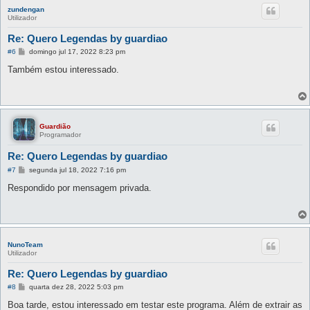
zundengan
Utilizador
Re: Quero Legendas by guardiao
M
#6
domingo jul 17, 2022 8:23 pm
e
n
Também estou interessado.
s
a
g
e
m
Guardião
Programador
Re: Quero Legendas by guardiao
M
#7
segunda jul 18, 2022 7:16 pm
e
n
Respondido por mensagem privada.
s
a
g
e
m
NunoTeam
Utilizador
Re: Quero Legendas by guardiao
M
#8
quarta dez 28, 2022 5:03 pm
e
n
Boa tarde, estou interessado em testar este programa. Além de extrair as