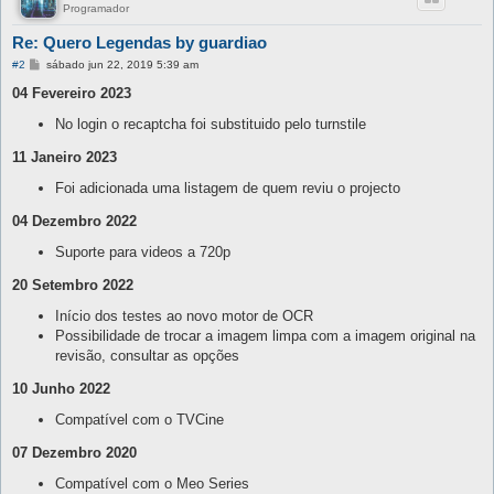
Programador
Re: Quero Legendas by guardiao
M
#2
sábado jun 22, 2019 5:39 am
e
n
04 Fevereiro 2023
s
a
No login o recaptcha foi substituido pelo turnstile
g
e
11 Janeiro 2023
m
Foi adicionada uma listagem de quem reviu o projecto
04 Dezembro 2022
Suporte para videos a 720p
20 Setembro 2022
Início dos testes ao novo motor de OCR
Possibilidade de trocar a imagem limpa com a imagem original na
revisão, consultar as opções
10 Junho 2022
Compatível com o TVCine
07 Dezembro 2020
Compatível com o Meo Series