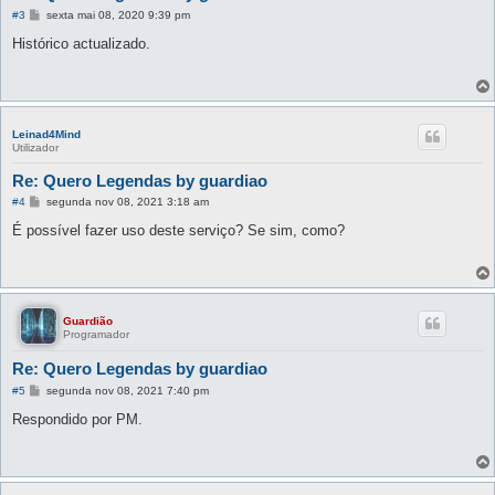
M
#3
sexta mai 08, 2020 9:39 pm
e
n
Histórico actualizado.
s
a
g
e
m
Leinad4Mind
Utilizador
Re: Quero Legendas by guardiao
M
#4
segunda nov 08, 2021 3:18 am
e
n
É possível fazer uso deste serviço? Se sim, como?
s
a
g
e
m
Guardião
Programador
Re: Quero Legendas by guardiao
M
#5
segunda nov 08, 2021 7:40 pm
e
n
Respondido por PM.
s
a
g
e
m