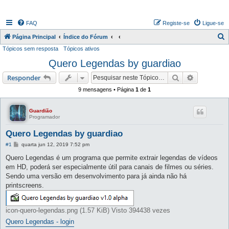
FAQ
Registe-se
Ligue-se
P
Página Principal
Índice do Fórum
Tópicos sem resposta
Tópicos ativos
e
Quero Legendas by guardiao
s
q
Pesquisar
Pesquisa 
Responder
u
9 mensagens • Página
1
de
1
i
s
Guardião
Programador
a
Quero Legendas by guardiao
r
M
#1
quarta jun 12, 2019 7:52 pm
e
n
Quero Legendas é um programa que permite extrair legendas de vídeos
s
em HD, poderá ser especialmente útil para canais de filmes ou séries.
a
g
Sendo uma versão em desenvolvimento para já ainda não há
e
printscreens.
m
icon-quero-legendas.png (1.57 KiB) Visto 394438 vezes
Quero Legendas - login