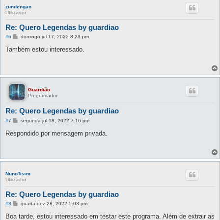
zundengan
Utilizador
Re: Quero Legendas by guardiao
M
#6
domingo jul 17, 2022 8:23 pm
e
n
Também estou interessado.
s
a
g
e
m
Guardião
Programador
Re: Quero Legendas by guardiao
M
#7
segunda jul 18, 2022 7:16 pm
e
n
Respondido por mensagem privada.
s
a
g
e
m
NunoTeam
Utilizador
Re: Quero Legendas by guardiao
M
#8
quarta dez 28, 2022 5:03 pm
e
n
Boa tarde, estou interessado em testar este programa. Além de extrair as