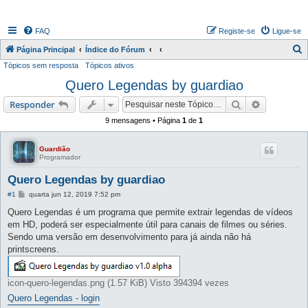
FAQ
Registe-se
Ligue-se
P
Página Principal
Índice do Fórum
Tópicos sem resposta
Tópicos ativos
e
Quero Legendas by guardiao
s
q
Pesquisar
Pesquisa 
Responder
u
9 mensagens • Página
1
de
1
i
s
Guardião
Programador
a
Quero Legendas by guardiao
r
M
#1
quarta jun 12, 2019 7:52 pm
e
n
Quero Legendas é um programa que permite extrair legendas de vídeos
s
em HD, poderá ser especialmente útil para canais de filmes ou séries.
a
g
Sendo uma versão em desenvolvimento para já ainda não há
e
printscreens.
m
icon-quero-legendas.png (1.57 KiB) Visto 394394 vezes
Quero Legendas - login