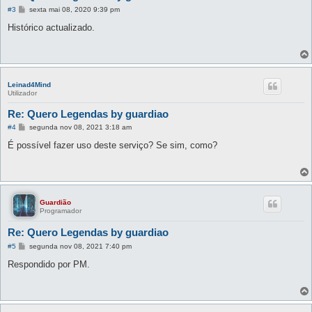
M
#3
sexta mai 08, 2020 9:39 pm
e
n
Histórico actualizado.
s
a
g
e
m
Leinad4Mind
Utilizador
Re: Quero Legendas by guardiao
M
#4
segunda nov 08, 2021 3:18 am
e
n
É possível fazer uso deste serviço? Se sim, como?
s
a
g
e
m
Guardião
Programador
Re: Quero Legendas by guardiao
M
#5
segunda nov 08, 2021 7:40 pm
e
n
Respondido por PM.
s
a
g
e
m