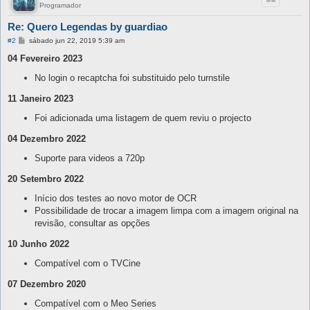
Programador
Re: Quero Legendas by guardiao
M
#2
sábado jun 22, 2019 5:39 am
e
n
04 Fevereiro 2023
s
a
No login o recaptcha foi substituido pelo turnstile
g
e
11 Janeiro 2023
m
Foi adicionada uma listagem de quem reviu o projecto
04 Dezembro 2022
Suporte para videos a 720p
20 Setembro 2022
Início dos testes ao novo motor de OCR
Possibilidade de trocar a imagem limpa com a imagem original na
revisão, consultar as opções
10 Junho 2022
Compatível com o TVCine
07 Dezembro 2020
Compatível com o Meo Series