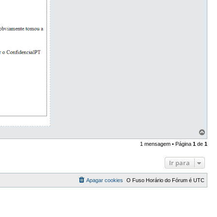
T
o
1 mensagem • Página
1
de
1
p
o
Ir para
Apagar cookies
O Fuso Horário do Fórum é
UTC