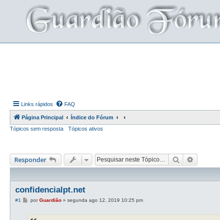
Links rápidos
FAQ
Página Principal
Índice do Fórum
Tópicos sem resposta
Tópicos ativos
Pesquisar
Pesquis
Responder
confidencialpt.net
M
#1
por
Guardião
»
segunda ago 12, 2019 10:25 pm
e
n
s