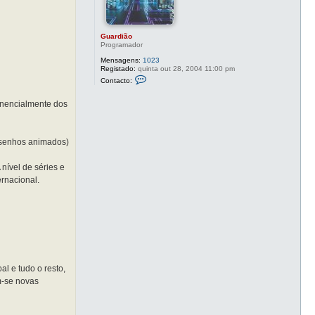
Guardião
Programador
Mensagens:
1023
Registado:
quinta out 28, 2004 11:00 pm
C
Contacto:
o
n
t
onencialmente dos
a
c
t
o
esenhos animados)
G
u
a
nível de séries e
r
d
ernacional.
i
ã
o
l e tudo o resto,
m-se novas