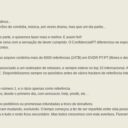
inos...
rões de comédia, música, por vezes drama, mas que um dia partiu…
parte, e quisemos fazer mais e melhor. E assim foi!!
de cena com a sensação de dever cumprido. O ConfidencialPT diferenciou-se exp
ontos.
so arquivo continha mais de 6000 referências (24TB) em DVDR PT-PT (filmes e d
sociado a um rastreador de releases, e sempre esteve no top 10 internacional. A 
 Disponibilizamos sempre os episódios antes de vários trackers de referência int
io número 1, e o rácio apenas como referência.
os, desde o primeiro dia, com annoucer, help, predb, etc…
 peditórios ou promessas infundadas a troco de donativos.
am mudando, evoluindo. O tempo começou a ter de ser repartido entre vida pessoa
 e tudo o resto ficou secundário. Mas todos crescemos com esta aventura. Fizera