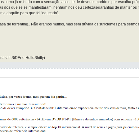
s como já referido com a sensação assente de dever cumprido e por escolha próp
s dos que se se manifestaram, nenhum nos deu certezas/garantias de manter os n
ente daquilo para que foi ‘educado’.
asa de torrenting.. Não eramos muitos, mas sem dúvida os suficientes para sermo
nasat, SiDEr e HelloShitty)