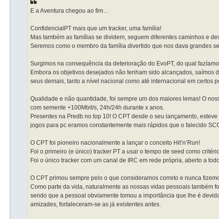
a
g
E a Aventura chegou ao fim…
e
m
ConfidencialPT mais que um tracker, uma família!
Mas também as famílias se dividem, seguem diferentes caminhos e dest
Seremos como o membro da família divertido que nos dava grandes se
Surgimos na consequência da deterioração do EvoPT, do qual fazíamos 
Embora os objetivos desejados não tenham sido alcançados, saímos 
seus demais, tanto a nível nacional como até internacional em certos p
Qualidade e não quantidade, foi sempre um dos maiores lemas! O nos
com semente +100Mbit/s, 24h/24h durante x anos.
Presentes na Predb no top 10! O CPT desde o seu lançamento, esteve as
jogos para pc eramos constantemente mais rápidos que o falecido SCC.
O CPT foi pioneiro nacionalmente a lançar o conceito Hit’n’Run!
Foi o primeiro (e único) tracker PT a usar o tempo de seed como critér
Foi o único tracker com um canal de IRC em rede própria, aberto a tod
O CPT primou sempre pelo o que consideramos correto e nunca fizemos
Como parte da vida, naturalmente as nossas vidas pessoais também for
sendo que a pessoal obviamente tomou a importância que lhe é devida
amizades, fortaleceram-se as já existentes antes.