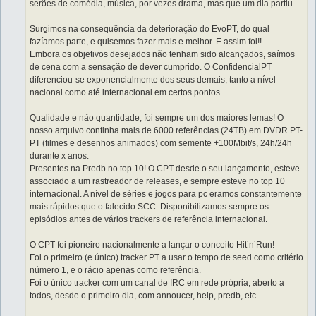
serões de comédia, música, por vezes drama, mas que um dia partiu…
Surgimos na consequência da deterioração do EvoPT, do qual
fazíamos parte, e quisemos fazer mais e melhor. E assim foi!!
Embora os objetivos desejados não tenham sido alcançados, saímos
de cena com a sensação de dever cumprido. O ConfidencialPT
diferenciou-se exponencialmente dos seus demais, tanto a nível
nacional como até internacional em certos pontos.
Qualidade e não quantidade, foi sempre um dos maiores lemas! O
nosso arquivo continha mais de 6000 referências (24TB) em DVDR PT-
PT (filmes e desenhos animados) com semente +100Mbit/s, 24h/24h
durante x anos.
Presentes na Predb no top 10! O CPT desde o seu lançamento, esteve
associado a um rastreador de releases, e sempre esteve no top 10
internacional. A nível de séries e jogos para pc eramos constantemente
mais rápidos que o falecido SCC. Disponibilizamos sempre os
episódios antes de vários trackers de referência internacional.
O CPT foi pioneiro nacionalmente a lançar o conceito Hit’n’Run!
Foi o primeiro (e único) tracker PT a usar o tempo de seed como critério
número 1, e o rácio apenas como referência.
Foi o único tracker com um canal de IRC em rede própria, aberto a
todos, desde o primeiro dia, com annoucer, help, predb, etc…