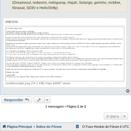
(Dreamsoul, redworm, rodriguesp, Hajah, Solange, gerinho, nickfixe,
Ninasat, SiDEr e HelloShitty)
ANEXOS
confidencialpt.png (74.1 KiB) Visto 64687 vezes
Responder
1 mensagem • Página
1
de
1
Ir para
Página Principal
Índice do Fórum
O Fuso Horário do Fórum é
UTC