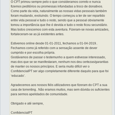
O CPT primou sempre pelo o que consideramos correto e nunca
fizemos peditórios ou promessas infundadas a troco de donativos.
Como parte da vida, naturalmente as nossas vidas pessoais também
foram mudando, evoluindo. O tempo começou a ter de ser repartido
entre vida pessoal e tudo o resto, sendo que a pessoal obviamente
tomou a importância que lhe é devida e tudo o resto ficou secundário.
Mas todos crescemos com esta aventura. Fizeram-se novas amizades,
fortaleceram-se as já existentes antes.
Estivemos online desde 01-01-2011, fechamos a 01-04-2019..
Fechamos como já referido com a sensação assente de dever
cumprido e por escolha própria.
Gostávamos de passar o testemunho a quem estivesse interessado,
mas dos que se se manifestaram, nenhum nos deu certezas/garantias
de manter os nossos princípios. E seria muito difícil ver o
ConfidencialPT ser algo completamente diferente daquilo para que foi
‘educado’.
Agradecemos aos nossos fiéis utilizadores que fizeram do CPT a sua
casa de torrenting.. Não eramos muitos, mas sem dúvida os suficientes
para sermos apelidados de comunidade.
Obrigado e até sempre,
ConfidencialPT