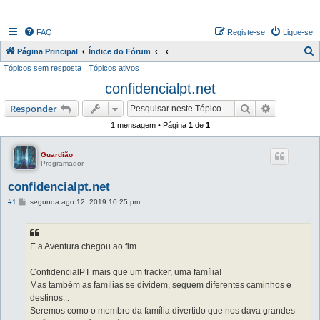
FAQ
Registe-se
Ligue-se
P
Página Principal
Índice do Fórum
Tópicos sem resposta
Tópicos ativos
e
confidencialpt.net
s
q
Pesquisar
Pesquisa 
Responder
u
1 mensagem • Página
1
de
1
i
s
Guardião
Programador
a
confidencialpt.net
r
M
#1
segunda ago 12, 2019 10:25 pm
e
n
s
a
g
E a Aventura chegou ao fim…
e
m
ConfidencialPT mais que um tracker, uma família!
Mas também as famílias se dividem, seguem diferentes caminhos e
destinos...
Seremos como o membro da família divertido que nos dava grandes