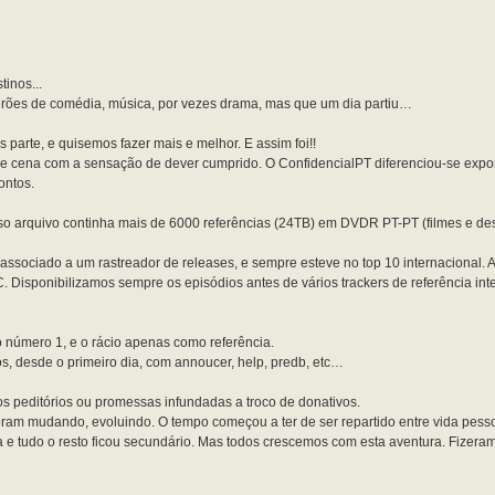
inos...
rões de comédia, música, por vezes drama, mas que um dia partiu…
parte, e quisemos fazer mais e melhor. E assim foi!!
de cena com a sensação de dever cumprido. O ConfidencialPT diferenciou-se exp
ontos.
so arquivo continha mais de 6000 referências (24TB) em DVDR PT-PT (filmes e d
sociado a um rastreador de releases, e sempre esteve no top 10 internacional. A 
 Disponibilizamos sempre os episódios antes de vários trackers de referência int
io número 1, e o rácio apenas como referência.
os, desde o primeiro dia, com annoucer, help, predb, etc…
 peditórios ou promessas infundadas a troco de donativos.
am mudando, evoluindo. O tempo começou a ter de ser repartido entre vida pessoa
 e tudo o resto ficou secundário. Mas todos crescemos com esta aventura. Fizera