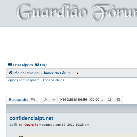
Links rápidos
FAQ
Página Principal
Índice do Fórum
Tópicos sem resposta
Tópicos ativos
Pesquisar
Pesquis
Responder
confidencialpt.net
M
#1
por
Guardião
»
segunda ago 12, 2019 10:25 pm
e
n
s