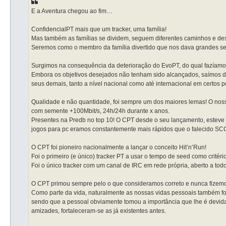
a
g
E a Aventura chegou ao fim…
e
m
ConfidencialPT mais que um tracker, uma família!
Mas também as famílias se dividem, seguem diferentes caminhos e dest
Seremos como o membro da família divertido que nos dava grandes se
Surgimos na consequência da deterioração do EvoPT, do qual fazíamos 
Embora os objetivos desejados não tenham sido alcançados, saímos 
seus demais, tanto a nível nacional como até internacional em certos p
Qualidade e não quantidade, foi sempre um dos maiores lemas! O nos
com semente +100Mbit/s, 24h/24h durante x anos.
Presentes na Predb no top 10! O CPT desde o seu lançamento, esteve as
jogos para pc eramos constantemente mais rápidos que o falecido SCC.
O CPT foi pioneiro nacionalmente a lançar o conceito Hit’n’Run!
Foi o primeiro (e único) tracker PT a usar o tempo de seed como critér
Foi o único tracker com um canal de IRC em rede própria, aberto a tod
O CPT primou sempre pelo o que consideramos correto e nunca fizemos
Como parte da vida, naturalmente as nossas vidas pessoais também for
sendo que a pessoal obviamente tomou a importância que lhe é devida
amizades, fortaleceram-se as já existentes antes.