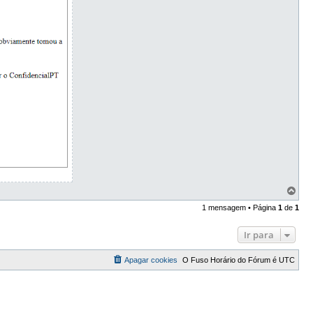
T
o
1 mensagem • Página
1
de
1
p
o
Ir para
Apagar cookies
O Fuso Horário do Fórum é
UTC