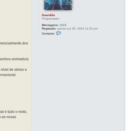
Guardião
Programador
Mensagens:
1023
Registado:
quinta out 28, 2004 11:00 pm
C
Contacto:
o
n
t
onencialmente dos
a
c
t
o
esenhos animados)
G
u
a
nível de séries e
r
d
ernacional.
i
ã
o
l e tudo o resto,
m-se novas