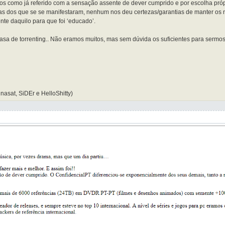
s como já referido com a sensação assente de dever cumprido e por escolha próp
s dos que se se manifestaram, nenhum nos deu certezas/garantias de manter os n
ente daquilo para que foi ‘educado’.
asa de torrenting.. Não eramos muitos, mas sem dúvida os suficientes para sermo
nasat, SiDEr e HelloShitty)