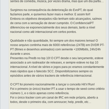
serões de comédia, música, por vezes drama, mas que um dia partiu…
Surgimos na consequência da deterioração do EvoPT, do qual
fazíamos parte, e quisemos fazer mais e melhor. E assim foi!!
Embora os objetivos desejados não tenham sido alcançados, saímos
de cena com a sensação de dever cumprido. O ConfidencialPT
diferenciou-se exponencialmente dos seus demais, tanto a nível
nacional como até internacional em certos pontos.
Qualidade e não quantidade, foi sempre um dos maiores lemas! O
nosso arquivo continha mais de 6000 referências (24TB) em DVDR PT-
PT (filmes e desenhos animados) com semente +100Mbit/s, 24h/24h
durante x anos.
Presentes na Predb no top 10! O CPT desde o seu lançamento, esteve
associado a um rastreador de releases, e sempre esteve no top 10
internacional. A nível de séries e jogos para pc eramos constantemente
mais rápidos que o falecido SCC. Disponibilizamos sempre os
episódios antes de vários trackers de referência internacional.
O CPT foi pioneiro nacionalmente a lançar o conceito Hit’n’Run!
Foi o primeiro (e único) tracker PT a usar o tempo de seed como critério
número 1, e o rácio apenas como referência.
Foi o único tracker com um canal de IRC em rede própria, aberto a
todos, desde o primeiro dia, com annoucer, help, predb, etc…