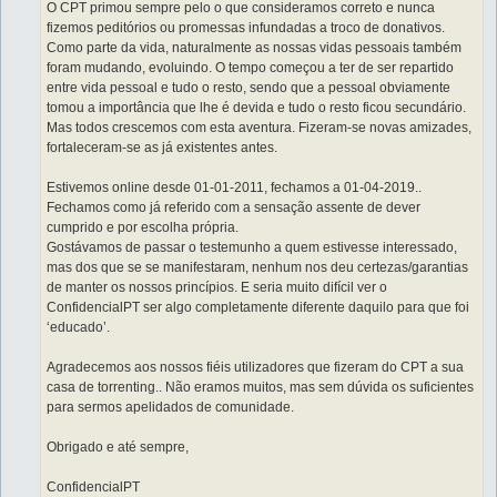
O CPT primou sempre pelo o que consideramos correto e nunca
fizemos peditórios ou promessas infundadas a troco de donativos.
Como parte da vida, naturalmente as nossas vidas pessoais também
foram mudando, evoluindo. O tempo começou a ter de ser repartido
entre vida pessoal e tudo o resto, sendo que a pessoal obviamente
tomou a importância que lhe é devida e tudo o resto ficou secundário.
Mas todos crescemos com esta aventura. Fizeram-se novas amizades,
fortaleceram-se as já existentes antes.
Estivemos online desde 01-01-2011, fechamos a 01-04-2019..
Fechamos como já referido com a sensação assente de dever
cumprido e por escolha própria.
Gostávamos de passar o testemunho a quem estivesse interessado,
mas dos que se se manifestaram, nenhum nos deu certezas/garantias
de manter os nossos princípios. E seria muito difícil ver o
ConfidencialPT ser algo completamente diferente daquilo para que foi
‘educado’.
Agradecemos aos nossos fiéis utilizadores que fizeram do CPT a sua
casa de torrenting.. Não eramos muitos, mas sem dúvida os suficientes
para sermos apelidados de comunidade.
Obrigado e até sempre,
ConfidencialPT