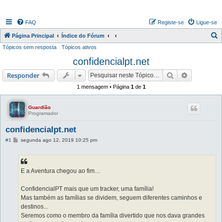
FAQ
Registe-se
Ligue-se
P
Página Principal
Índice do Fórum
Tópicos sem resposta
Tópicos ativos
e
confidencialpt.net
s
q
Pesquisar
Pesquisa 
Responder
u
1 mensagem • Página
1
de
1
i
s
Guardião
Programador
a
confidencialpt.net
r
M
#1
segunda ago 12, 2019 10:25 pm
e
n
s
a
g
E a Aventura chegou ao fim…
e
m
ConfidencialPT mais que um tracker, uma família!
Mas também as famílias se dividem, seguem diferentes caminhos e
destinos...
Seremos como o membro da família divertido que nos dava grandes