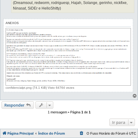
(Dreamsoul, redworm, rodriguesp, Hajah, Solange, gerinho, nickfixe,
Ninasat, SiDEr e HelloShitty)
ANEXOS
confidencialpt.png (74.1 KiB) Visto 64764 vezes
Responder
1 mensagem • Página
1
de
1
Ir para
Página Principal
Índice do Fórum
O Fuso Horário do Fórum é
UTC