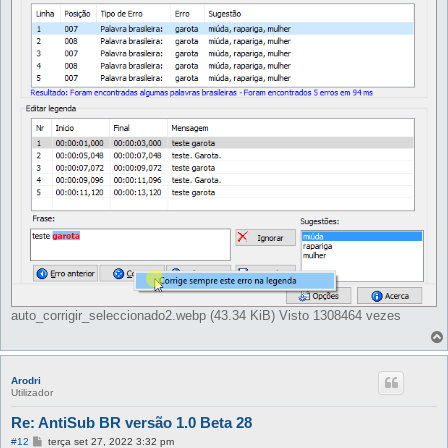
e
m
auto_corrigir_seleccionado2.webp (43.34 KiB) Visto 1308464 vezes
Arodri
Utilizador
Re: AntiSub BR versão 1.0 Beta 28
M
#12
terça set 27, 2022 3:32 pm