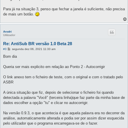
s
a
g
Para já na situação 3, penso que fechar a janela é suficiente, não precisa
e
de mais um botão.
m
Arodri
Utilizador
Re: AntiSub BR versão 1.0 Beta 28
M
#3
segunda dez 06, 2021 11:33 am
e
n
Bom dia
s
a
g
Queria ser mais explicito em relação ao Ponto 2 - Autocorrigir
e
m
O link anexo tem o ficheiro de teste, com o original e com o tratado pelo
ASBR
A única situação que fiz, depois de selecionar o ficheiro foi quando
detectada a palavra "Você" (terceira linha)que faz parte da minha base de
dados escolher a opção "tu" e clicar no autocorrigir.
Na versão 0.9.3, o que acontecia é que aquela palavra era no decorrer da
análise, automaticamente alterada e podia ser por assim dizer esquecida
pelo utilizador que o programa encarregava-se de o fazer.