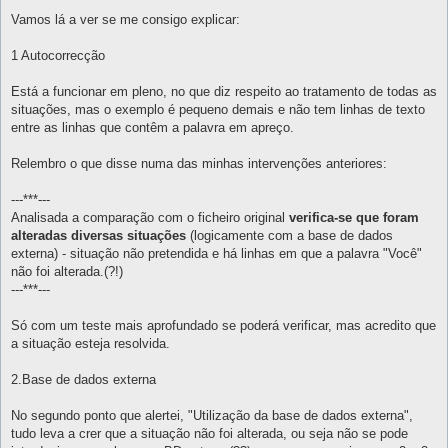
e
n
Vamos lá a ver se me consigo explicar:
s
a
g
1 Autocorrecção
e
m
Está a funcionar em pleno, no que diz respeito ao tratamento de todas as
situações, mas o exemplo é pequeno demais e não tem linhas de texto
entre as linhas que contêm a palavra em apreço.
Relembro o que disse numa das minhas intervenções anteriores:
---***---
Analisada a comparação com o ficheiro original
verifica-se que foram
alteradas diversas situações
(logicamente com a base de dados
externa) - situação não pretendida e há linhas em que a palavra "Você"
não foi alterada.(?!)
---***---
Só com um teste mais aprofundado se poderá verificar, mas acredito que
a situação esteja resolvida.
2.Base de dados externa
No segundo ponto que alertei, "Utilização da base de dados externa",
tudo leva a crer que a situação não foi alterada, ou seja não se pode