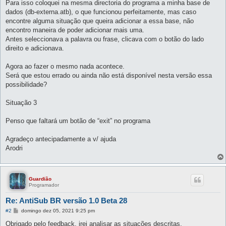
Para isso coloquei na mesma directoria do programa a minha base de
dados (db-externa.atb), o que funcionou perfeitamente, mas caso
encontre alguma situação que queira adicionar a essa base, não
encontro maneira de poder adicionar mais uma.
Antes seleccionava a palavra ou frase, clicava com o botão do lado
direito e adicionava.
Agora ao fazer o mesmo nada acontece.
Será que estou errado ou ainda não está disponível nesta versão essa
possibilidade?
Situação 3
Penso que faltará um botão de “exit” no programa
Agradeço antecipadamente a v/ ajuda
Arodri
Guardião
Programador
Re: AntiSub BR versão 1.0 Beta 28
M
#2
domingo dez 05, 2021 9:25 pm
e
n
Obrigado pelo feedback, irei analisar as situações descritas.