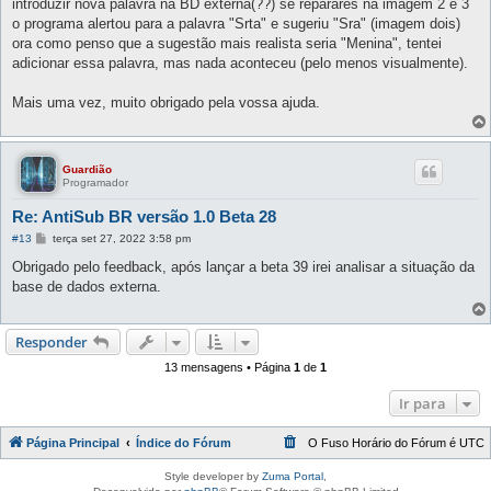
introduzir nova palavra na BD externa(??) se reparares na imagem 2 e 3
o programa alertou para a palavra "Srta" e sugeriu "Sra" (imagem dois)
ora como penso que a sugestão mais realista seria "Menina", tentei
adicionar essa palavra, mas nada aconteceu (pelo menos visualmente).
Mais uma vez, muito obrigado pela vossa ajuda.
Guardião
Programador
Re: AntiSub BR versão 1.0 Beta 28
M
#13
terça set 27, 2022 3:58 pm
e
n
Obrigado pelo feedback, após lançar a beta 39 irei analisar a situação da
s
base de dados externa.
a
g
e
m
Responder
13 mensagens • Página
1
de
1
Ir para
Página Principal
Índice do Fórum
O Fuso Horário do Fórum é
UTC
Style developer by
Zuma Portal
,