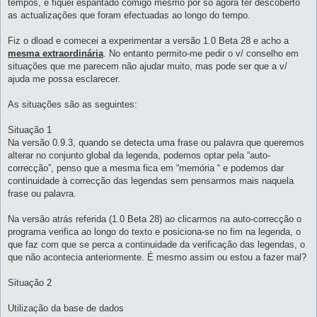
tempos, e fiquei espantado comigo mesmo por só agora ter descoberto
as actualizações que foram efectuadas ao longo do tempo.
Fiz o dload e comecei a experimentar a versão 1.0 Beta 28 e acho a
mesma extraordinária
. No entanto permito-me pedir o v/ conselho em
situações que me parecem não ajudar muito, mas pode ser que a v/
ajuda me possa esclarecer.
As situações são as seguintes:
Situação 1
Na versão 0.9.3, quando se detecta uma frase ou palavra que queremos
alterar no conjunto global da legenda, podemos optar pela “auto-
correcção”, penso que a mesma fica em “memória “ e podemos dar
continuidade à correcção das legendas sem pensarmos mais naquela
frase ou palavra.
Na versão atrás referida (1.0 Beta 28) ao clicarmos na auto-correcção o
programa verifica ao longo do texto e posiciona-se no fim na legenda, o
que faz com que se perca a continuidade da verificação das legendas, o
que não acontecia anteriormente. É mesmo assim ou estou a fazer mal?
Situação 2
Utilização da base de dados