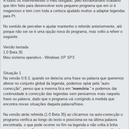
A todos os intervenientes o meu obrigado, pelo extraordinário trrabalho
m
que têm feito para desenvolver este pequeno programa que em si é
magestoso e tem com toda a certeza ajudado muitos a adaptar legendas
para Pt.
No sentido de perceber e ajudar mantenho o referido anteriormente, até
porque não sei se é uma opção nova do programa, mas volto a referir o
seguinte:
Versão testada
1.0 Beta 35
Meu sistema operativo - Windows XP SP3
Situação 1
Na versão 0.9.3, quando se detecta uma frase ou palavra que queremos
alterar no conjunto global da legenda, podemos optar pela “auto-
correcção”, penso que a mesma fica em “
memória
“ e podemos dar
continuidade à correcção das legendas sem pensarmos mais naquela
frase ou palavra, dado que o programa vai corrigindo à medida que
encontra novas situações daquela palavra/frase.
Na versão atrás referida (1.0 Beta 35) ao clicarmos na auto-correcção o
programa verifica ao longo do texto e posiciona-se na última palavra
encontrada, o que pode ocorrer no fim na legenda e não volta à linha