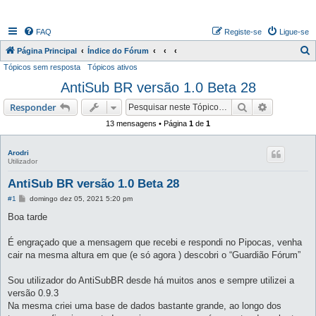
FAQ
Registe-se
Ligue-se
P
Página Principal
Índice do Fórum
Tópicos sem resposta
Tópicos ativos
e
AntiSub BR versão 1.0 Beta 28
s
q
Pesquisar
Pesquisa 
Responder
u
13 mensagens • Página
1
de
1
i
s
Arodri
Utilizador
a
AntiSub BR versão 1.0 Beta 28
r
M
#1
domingo dez 05, 2021 5:20 pm
e
n
Boa tarde
s
a
g
É engraçado que a mensagem que recebi e respondi no Pipocas, venha
e
cair na mesma altura em que (e só agora ) descobri o “Guardião Fórum”
m
Sou utilizador do AntiSubBR desde há muitos anos e sempre utilizei a
versão 0.9.3
Na mesma criei uma base de dados bastante grande, ao longo dos