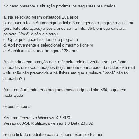
No caso presente a situação produziu os seguintes resultados:
a. Na selecção foram detetados 261 erros
b. ao usar a tecla Autocorrigir na linha 3 da legenda o programa analisou
(terá feito alterações) e posicionou-se na linha 364, em que existe a
palavra "Você" e não a alterou.
c. Optei pelo guardar e fechei o programa
d. Abri novamente e seleccionei o mesmo ficheiro
e. A análise inicial mostra agora 128 erros
Analisada a comparação com o ficheiro original verifica-se que foram
alteradas diversas situações (logicamente com a base de dados externa)
- situação não pretendida e há linhas em que a palavra "Você" não foi
alterada.(?!)
Além do já referido ter o programa posionadp na linha 364, o que em
nada ajuda
especificações
Sistema Operativo Windows XP SP3
Versão do ASBR utilizada versão 1.0 Beta 28 x32
Segue link do mediafire para o ficheiro exemplo testado