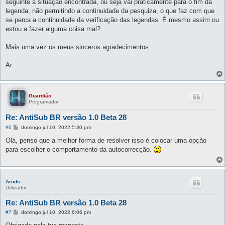
seguinte à situação encontrada, ou seja vai práticamente para o fim da
legenda, não permitindo a continuidade da pesquiza, o que faz com que
se perca a continuidade da verificação das legendas. É mesmo assim ou
estou a fazer alguma coisa mal?
Mais uma vez os meus sinceros agradecimentos
Ar
Guardião
Programador
Re: AntiSub BR versão 1.0 Beta 28
M
#6
domingo jul 10, 2022 5:30 pm
e
n
Olá, penso que a melhor forma de resolver isso é colocar uma opção
s
para escolher o comportamento da autocorrecção.
a
g
e
m
Arodri
Utilizador
Re: AntiSub BR versão 1.0 Beta 28
M
#7
domingo jul 10, 2022 6:06 pm
e
n