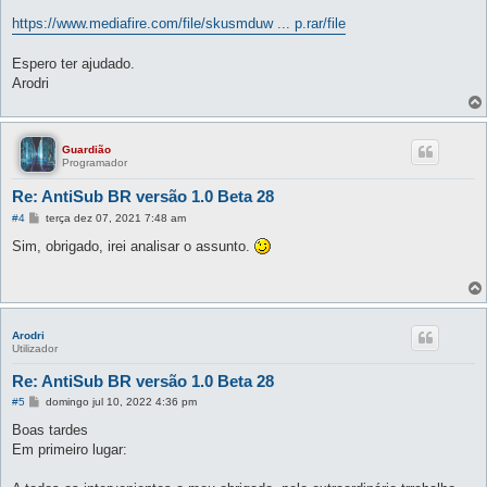
https://www.mediafire.com/file/skusmduw ... p.rar/file
Espero ter ajudado.
Arodri
Guardião
Programador
Re: AntiSub BR versão 1.0 Beta 28
M
#4
terça dez 07, 2021 7:48 am
e
n
Sim, obrigado, irei analisar o assunto.
s
a
g
e
m
Arodri
Utilizador
Re: AntiSub BR versão 1.0 Beta 28
M
#5
domingo jul 10, 2022 4:36 pm
e
n
Boas tardes
s
Em primeiro lugar:
a
g
e