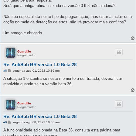
Obrigado pela tua resposta.
s
Será que a antiga rotina utilizada na versão 0.9.3, não ajudaria?!
a
g
e
Não sou especialista neste tipo de programação, mas estar a incluir uma
m
opção no meio da detecção de erros, não irá provocar mais conflitos?
Um abraço e obrigado
Guardião
Programador
Re: AntiSub BR versão 1.0 Beta 28
M
#8
segunda ago 01, 2022 10:36 pm
e
n
A situação 1 encontra-se neste momento a ser tratada, deverá ficar
s
resolvida quando sair a versão beta 36.
a
g
e
m
Guardião
Programador
Re: AntiSub BR versão 1.0 Beta 28
M
#9
segunda ago 08, 2022 10:38 am
e
n
A funcionalidade adicionada na Beta 36, consulta esta página para
s
perceberes como vai funcionar.