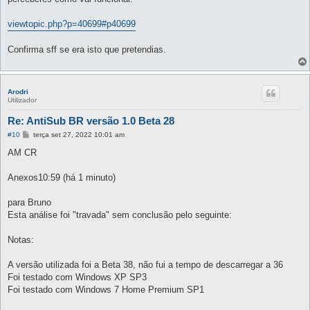
a
g
e
viewtopic.php?p=40699#p40699
m
Confirma sff se era isto que pretendias.
Arodri
Utilizador
Re: AntiSub BR versão 1.0 Beta 28
M
#10
terça set 27, 2022 10:01 am
e
n
AM CR
s
a
g
Anexos10:59 (há 1 minuto)
e
m
para Bruno
Esta análise foi "travada" sem conclusão pelo seguinte:
Notas:
A versão utilizada foi a Beta 38, não fui a tempo de descarregar a 36
Foi testado com Windows XP SP3
Foi testado com Windows 7 Home Premium SP1