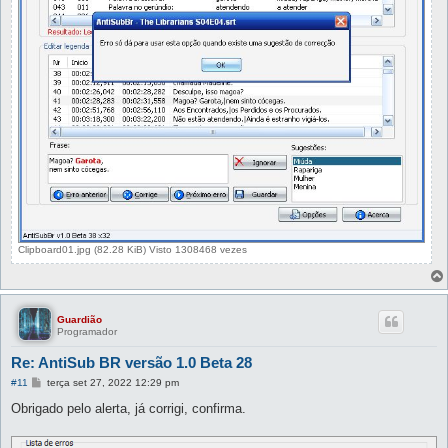
Clipboard01.jpg (82.28 KiB) Visto 1308468 vezes
Guardião
Programador
Re: AntiSub BR versão 1.0 Beta 28
M
#11
terça set 27, 2022 12:29 pm
e
n
Obrigado pelo alerta, já corrigi, confirma.
s
a
g