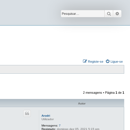
Pesquisar
Pesqu
Registe-se
Ligue-se
2 mensagens • Página
1
de
1
Autor
Arodri
Utilizador
Mensagens:
7
Registado:
domingo dez 05, 2021 5:15 pm