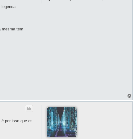
a legenda
 a mesma tem
T
o
p
o
 é por isso que os