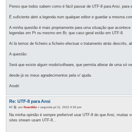
a
g
Penso que todos sabem como é fácil passar de UTF-8 para Ansi, para 
e
m
É suficiente abrir a legenda num qualquer editor e guardar a mesma co
A minha questão é mais propriamente para uma situação que acontec
legendas em Pt ou mesmo em Br, que caso geral estão em UTF-8.
Ai lá temos de ficheiro a ficheiro efectuar o tratamento atrás descrito, 
A questão:
Será que existe algum modo/software, que permita alterar de uma só ve
desde já os meus agradecimentos pela v/ ajuda.
Arodri
Re: UTF-8 para Ansi
M
#2
por
Guardião
»
segunda jul 11, 2022 4:33 pm
e
n
Na minha opinião é sempre preferível usar UTF-8 do que Ansi, muitas 
s
sites stream usam UTF-8...
a
g
e
m