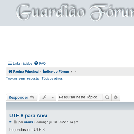
Links rápidos
FAQ
Página Principal
Índice do Fórum
Tópicos sem resposta
Tópicos ativos
Pesquisar
Pesquis
Responder
UTF-8 para Ansi
M
#1
por
Arodri
»
domingo jul 10, 2022 5:14 pm
e
n
Legendas em UTF-8
s