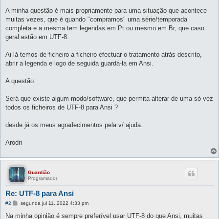
A minha questão é mais propriamente para uma situação que acontece
muitas vezes, que é quando "compramos" uma série/temporada
completa e a mesma tem legendas em Pt ou mesmo em Br, que caso
geral estão em UTF-8.
Ai lá temos de ficheiro a ficheiro efectuar o tratamento atrás descrito,
abrir a legenda e logo de seguida guardá-la em Ansi.
A questão:
Será que existe algum modo/software, que permita alterar de uma só vez
todos os ficheiros de UTF-8 para Ansi ?
desde já os meus agradecimentos pela v/ ajuda.
Arodri
Guardião
Programador
Re: UTF-8 para Ansi
M
#2
segunda jul 11, 2022 4:33 pm
e
n
Na minha opinião é sempre preferível usar UTF-8 do que Ansi, muitas