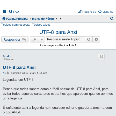
FAQ
Registe-se
Ligue-se
P
Página Principal
Índice do Fórum
Tópicos sem resposta
Tópicos ativos
e
UTF-8 para Ansi
s
q
Pesquisar
Pesquisa 
Responder
u
2 mensagens • Página
1
de
1
i
s
Arodri
Utilizador
a
UTF-8 para Ansi
r
M
#1
domingo jul 10, 2022 5:14 pm
e
n
Legendas em UTF-8
s
a
g
Penso que todos sabem como é fácil passar de UTF-8 para Ansi, para
e
evitar todos aqueles caracteres estranhos que aparecem quando abrimos
m
uma legenda
É suficiente abrir a legenda num qualquer editor e guardar a mesma com
o tipo ANSI.