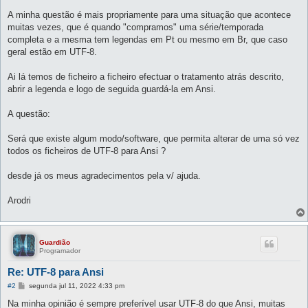
A minha questão é mais propriamente para uma situação que acontece
muitas vezes, que é quando "compramos" uma série/temporada
completa e a mesma tem legendas em Pt ou mesmo em Br, que caso
geral estão em UTF-8.
Ai lá temos de ficheiro a ficheiro efectuar o tratamento atrás descrito,
abrir a legenda e logo de seguida guardá-la em Ansi.
A questão:
Será que existe algum modo/software, que permita alterar de uma só vez
todos os ficheiros de UTF-8 para Ansi ?
desde já os meus agradecimentos pela v/ ajuda.
Arodri
Guardião
Programador
Re: UTF-8 para Ansi
M
#2
segunda jul 11, 2022 4:33 pm
e
n
Na minha opinião é sempre preferível usar UTF-8 do que Ansi, muitas