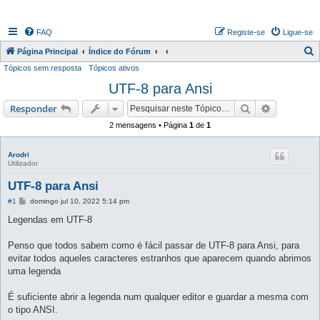
FAQ
Registe-se
Ligue-se
P
Página Principal
Índice do Fórum
Tópicos sem resposta
Tópicos ativos
e
UTF-8 para Ansi
s
q
Pesquisar
Pesquisa 
Responder
u
2 mensagens • Página
1
de
1
i
s
Arodri
Utilizador
a
UTF-8 para Ansi
r
M
#1
domingo jul 10, 2022 5:14 pm
e
n
Legendas em UTF-8
s
a
g
Penso que todos sabem como é fácil passar de UTF-8 para Ansi, para
e
evitar todos aqueles caracteres estranhos que aparecem quando abrimos
m
uma legenda
É suficiente abrir a legenda num qualquer editor e guardar a mesma com
o tipo ANSI.