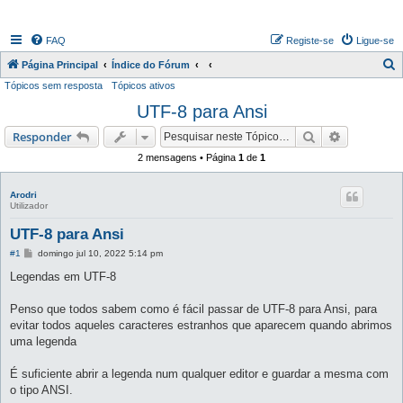
FAQ
Registe-se
Ligue-se
P
Página Principal
Índice do Fórum
Tópicos sem resposta
Tópicos ativos
e
UTF-8 para Ansi
s
q
Pesquisar
Pesquisa 
Responder
u
2 mensagens • Página
1
de
1
i
s
Arodri
Utilizador
a
UTF-8 para Ansi
r
M
#1
domingo jul 10, 2022 5:14 pm
e
n
Legendas em UTF-8
s
a
g
Penso que todos sabem como é fácil passar de UTF-8 para Ansi, para
e
evitar todos aqueles caracteres estranhos que aparecem quando abrimos
m
uma legenda
É suficiente abrir a legenda num qualquer editor e guardar a mesma com
o tipo ANSI.