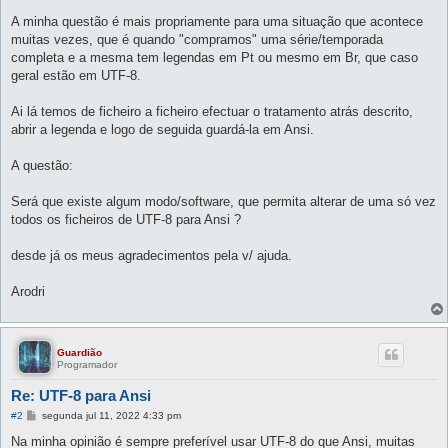
A minha questão é mais propriamente para uma situação que acontece
muitas vezes, que é quando "compramos" uma série/temporada
completa e a mesma tem legendas em Pt ou mesmo em Br, que caso
geral estão em UTF-8.
Ai lá temos de ficheiro a ficheiro efectuar o tratamento atrás descrito,
abrir a legenda e logo de seguida guardá-la em Ansi.
A questão:
Será que existe algum modo/software, que permita alterar de uma só vez
todos os ficheiros de UTF-8 para Ansi ?
desde já os meus agradecimentos pela v/ ajuda.
Arodri
Guardião
Programador
Re: UTF-8 para Ansi
M
#2
segunda jul 11, 2022 4:33 pm
e
n
Na minha opinião é sempre preferível usar UTF-8 do que Ansi, muitas