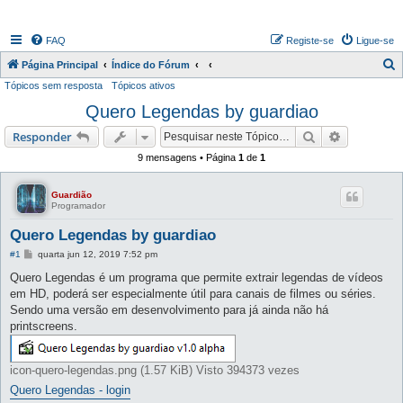
FAQ
Registe-se
Ligue-se
P
Página Principal
Índice do Fórum
Tópicos sem resposta
Tópicos ativos
e
Quero Legendas by guardiao
s
q
Pesquisar
Pesquisa 
Responder
u
9 mensagens • Página
1
de
1
i
s
Guardião
Programador
a
Quero Legendas by guardiao
r
M
#1
quarta jun 12, 2019 7:52 pm
e
n
Quero Legendas é um programa que permite extrair legendas de vídeos
s
em HD, poderá ser especialmente útil para canais de filmes ou séries.
a
g
Sendo uma versão em desenvolvimento para já ainda não há
e
printscreens.
m
icon-quero-legendas.png (1.57 KiB) Visto 394373 vezes
Quero Legendas - login