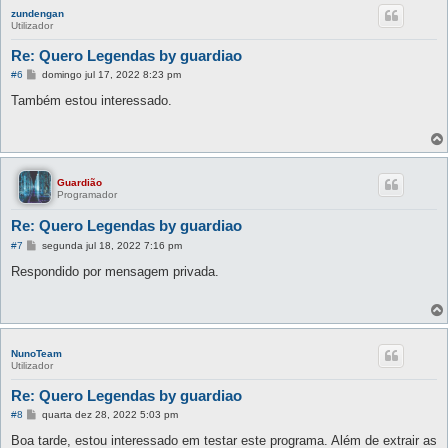
zundengan
Utilizador
Re: Quero Legendas by guardiao
M
#6
domingo jul 17, 2022 8:23 pm
e
n
Também estou interessado.
s
a
g
e
m
Guardião
Programador
Re: Quero Legendas by guardiao
M
#7
segunda jul 18, 2022 7:16 pm
e
n
Respondido por mensagem privada.
s
a
g
e
m
NunoTeam
Utilizador
Re: Quero Legendas by guardiao
M
#8
quarta dez 28, 2022 5:03 pm
e
n
Boa tarde, estou interessado em testar este programa. Além de extrair as