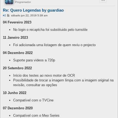
Programador
Re: Quero Legendas by guardiao
M
#2
sábado jun 22, 2019 5:39 am
e
n
04 Fevereiro 2023
s
a
No login o recaptcha foi substituido pelo turnstile
g
e
11 Janeiro 2023
m
Foi adicionada uma listagem de quem reviu o projecto
04 Dezembro 2022
Suporte para videos a 720p
20 Setembro 2022
Início dos testes ao novo motor de OCR
Possibilidade de trocar a imagem limpa com a imagem original na
revisão, consultar as opções
10 Junho 2022
Compatível com o TVCine
07 Dezembro 2020
Compatível com o Meo Series