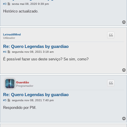
M
#3
sexta mai 08, 2020 9:39 pm
e
n
Histórico actualizado.
s
a
g
e
m
Leinad4Mind
Utilizador
Re: Quero Legendas by guardiao
M
#4
segunda nov 08, 2021 3:18 am
e
n
É possível fazer uso deste serviço? Se sim, como?
s
a
g
e
m
Guardião
Programador
Re: Quero Legendas by guardiao
M
#5
segunda nov 08, 2021 7:40 pm
e
n
Respondido por PM.
s
a
g
e
m