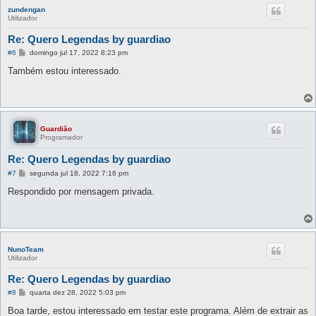
zundengan
Utilizador
Re: Quero Legendas by guardiao
M
#6
domingo jul 17, 2022 8:23 pm
e
n
Também estou interessado.
s
a
g
e
m
Guardião
Programador
Re: Quero Legendas by guardiao
M
#7
segunda jul 18, 2022 7:16 pm
e
n
Respondido por mensagem privada.
s
a
g
e
m
NunoTeam
Utilizador
Re: Quero Legendas by guardiao
M
#8
quarta dez 28, 2022 5:03 pm
e
n
Boa tarde, estou interessado em testar este programa. Além de extrair as