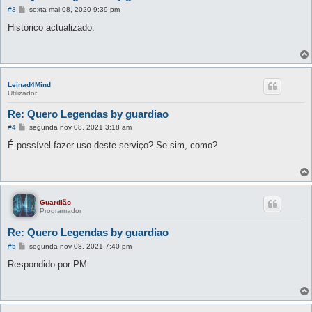
M
#3
sexta mai 08, 2020 9:39 pm
e
n
Histórico actualizado.
s
a
g
e
m
Leinad4Mind
Utilizador
Re: Quero Legendas by guardiao
M
#4
segunda nov 08, 2021 3:18 am
e
n
É possível fazer uso deste serviço? Se sim, como?
s
a
g
e
m
Guardião
Programador
Re: Quero Legendas by guardiao
M
#5
segunda nov 08, 2021 7:40 pm
e
n
Respondido por PM.
s
a
g
e
m