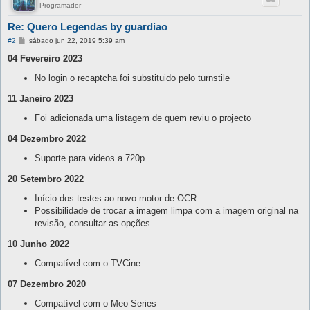
Programador
Re: Quero Legendas by guardiao
M
#2
sábado jun 22, 2019 5:39 am
e
n
04 Fevereiro 2023
s
a
No login o recaptcha foi substituido pelo turnstile
g
e
11 Janeiro 2023
m
Foi adicionada uma listagem de quem reviu o projecto
04 Dezembro 2022
Suporte para videos a 720p
20 Setembro 2022
Início dos testes ao novo motor de OCR
Possibilidade de trocar a imagem limpa com a imagem original na
revisão, consultar as opções
10 Junho 2022
Compatível com o TVCine
07 Dezembro 2020
Compatível com o Meo Series