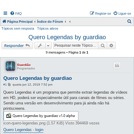
FAQ
Registe-se
Ligue-se
P
Página Principal
Índice do Fórum
Tópicos sem resposta
Tópicos ativos
e
Quero Legendas by guardiao
s
q
Pesquisar
Pesquisa 
Responder
u
9 mensagens • Página
1
de
1
i
s
Guardião
Programador
a
Quero Legendas by guardiao
r
M
#1
quarta jun 12, 2019 7:52 pm
e
n
Quero Legendas é um programa que permite extrair legendas de vídeos
s
em HD, poderá ser especialmente útil para canais de filmes ou séries.
a
g
Sendo uma versão em desenvolvimento para já ainda não há
e
printscreens.
m
icon-quero-legendas.png (1.57 KiB) Visto 394469 vezes
Quero Legendas - login