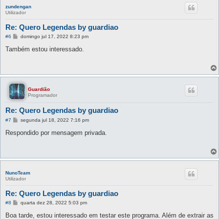
zundengan
Utilizador
Re: Quero Legendas by guardiao
M
#6
domingo jul 17, 2022 8:23 pm
e
n
Também estou interessado.
s
a
g
e
m
Guardião
Programador
Re: Quero Legendas by guardiao
M
#7
segunda jul 18, 2022 7:16 pm
e
n
Respondido por mensagem privada.
s
a
g
e
m
NunoTeam
Utilizador
Re: Quero Legendas by guardiao
M
#8
quarta dez 28, 2022 5:03 pm
e
n
Boa tarde, estou interessado em testar este programa. Além de extrair as