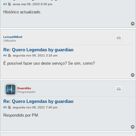
M
#3
sexta mai 08, 2020 9:39 pm
e
n
Histórico actualizado.
s
a
g
e
m
Leinad4Mind
Utilizador
Re: Quero Legendas by guardiao
M
#4
segunda nov 08, 2021 3:18 am
e
n
É possível fazer uso deste serviço? Se sim, como?
s
a
g
e
m
Guardião
Programador
Re: Quero Legendas by guardiao
M
#5
segunda nov 08, 2021 7:40 pm
e
n
Respondido por PM.
s
a
g
e
m