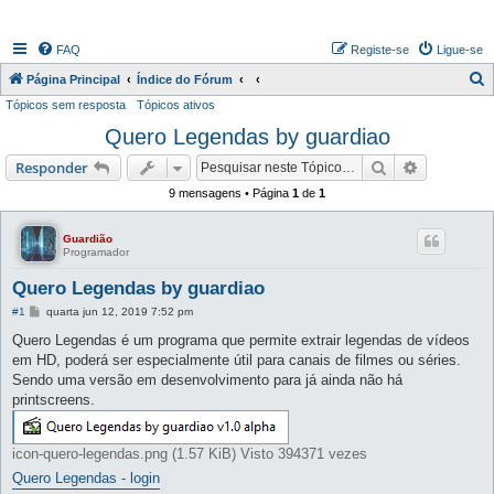
FAQ
Registe-se
Ligue-se
P
Página Principal
Índice do Fórum
Tópicos sem resposta
Tópicos ativos
e
Quero Legendas by guardiao
s
q
Pesquisar
Pesquisa 
Responder
u
9 mensagens • Página
1
de
1
i
s
Guardião
Programador
a
Quero Legendas by guardiao
r
M
#1
quarta jun 12, 2019 7:52 pm
e
n
Quero Legendas é um programa que permite extrair legendas de vídeos
s
em HD, poderá ser especialmente útil para canais de filmes ou séries.
a
g
Sendo uma versão em desenvolvimento para já ainda não há
e
printscreens.
m
icon-quero-legendas.png (1.57 KiB) Visto 394371 vezes
Quero Legendas - login