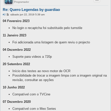
Programador
Re: Quero Legendas by guardiao
M
#2
sábado jun 22, 2019 5:39 am
e
n
04 Fevereiro 2023
s
a
No login o recaptcha foi substituido pelo turnstile
g
e
11 Janeiro 2023
m
Foi adicionada uma listagem de quem reviu o projecto
04 Dezembro 2022
Suporte para videos a 720p
20 Setembro 2022
Início dos testes ao novo motor de OCR
Possibilidade de trocar a imagem limpa com a imagem original na
revisão, consultar as opções
10 Junho 2022
Compatível com o TVCine
07 Dezembro 2020
Compatível com o Meo Series