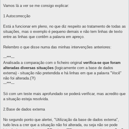
e
n
Vamos lá a ver se me consigo explicar:
s
a
g
1 Autocorrecção
e
m
Está a funcionar em pleno, no que diz respeito ao tratamento de todas as
situações, mas o exemplo é pequeno demais e não tem linhas de texto
entre as linhas que contêm a palavra em apreço.
Relembro o que disse numa das minhas intervenções anteriores:
---***---
Analisada a comparação com o ficheiro original
verifica-se que foram
alteradas diversas situações
(logicamente com a base de dados
externa) - situação não pretendida e há linhas em que a palavra "Você"
não foi alterada.(?!)
---***---
Só com um teste mais aprofundado se poderá verificar, mas acredito que
a situação esteja resolvida.
2.Base de dados externa
No segundo ponto que alertei, "Utilização da base de dados externa",
tudo leva a crer que a situação não foi alterada, ou seja não se pode