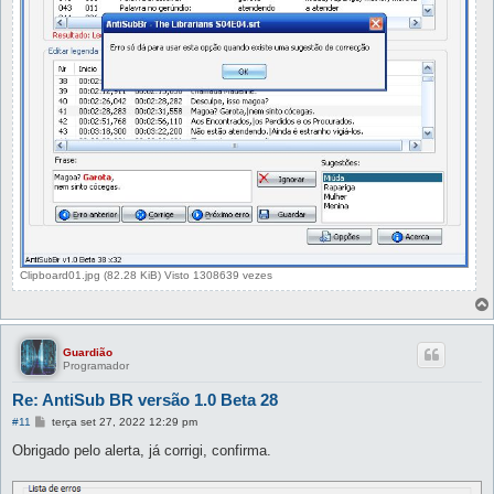
Clipboard01.jpg (82.28 KiB) Visto 1308639 vezes
Guardião
Programador
Re: AntiSub BR versão 1.0 Beta 28
M
#11
terça set 27, 2022 12:29 pm
e
n
Obrigado pelo alerta, já corrigi, confirma.
s
a
g