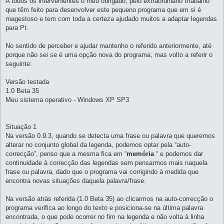
A todos os intervenientes o meu obrigado, pelo extraordinário trrabalho
m
que têm feito para desenvolver este pequeno programa que em si é
magestoso e tem com toda a certeza ajudado muitos a adaptar legendas
para Pt.
No sentido de perceber e ajudar mantenho o referido anteriormente, até
porque não sei se é uma opção nova do programa, mas volto a referir o
seguinte:
Versão testada
1.0 Beta 35
Meu sistema operativo - Windows XP SP3
Situação 1
Na versão 0.9.3, quando se detecta uma frase ou palavra que queremos
alterar no conjunto global da legenda, podemos optar pela “auto-
correcção”, penso que a mesma fica em “
memória
“ e podemos dar
continuidade à correcção das legendas sem pensarmos mais naquela
frase ou palavra, dado que o programa vai corrigindo à medida que
encontra novas situações daquela palavra/frase.
Na versão atrás referida (1.0 Beta 35) ao clicarmos na auto-correcção o
programa verifica ao longo do texto e posiciona-se na última palavra
encontrada, o que pode ocorrer no fim na legenda e não volta à linha