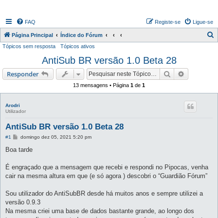
FAQ
Registe-se
Ligue-se
P
Página Principal
Índice do Fórum
Tópicos sem resposta
Tópicos ativos
e
AntiSub BR versão 1.0 Beta 28
s
q
Pesquisar
Pesquisa 
Responder
u
13 mensagens • Página
1
de
1
i
s
Arodri
Utilizador
a
AntiSub BR versão 1.0 Beta 28
r
M
#1
domingo dez 05, 2021 5:20 pm
e
n
Boa tarde
s
a
g
É engraçado que a mensagem que recebi e respondi no Pipocas, venha
e
cair na mesma altura em que (e só agora ) descobri o “Guardião Fórum”
m
Sou utilizador do AntiSubBR desde há muitos anos e sempre utilizei a
versão 0.9.3
Na mesma criei uma base de dados bastante grande, ao longo dos