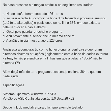
No caso presente a situação produziu os seguintes resultados:
a. Na selecção foram detetados 261 erros
b. ao usar a tecla Autocorrigir na linha 3 da legenda o programa analisou
(terá feito alterações) e posicionou-se na linha 364, em que existe a
palavra "Você" e não a alterou.
c. Optei pelo guardar e fechei o programa
d. Abri novamente e seleccionei o mesmo ficheiro
e. A análise inicial mostra agora 128 erros
Analisada a comparação com o ficheiro original verifica-se que foram
alteradas diversas situações (logicamente com a base de dados externa)
- situação não pretendida e há linhas em que a palavra "Você" não foi
alterada.(?!)
Além do já referido ter o programa posionadp na linha 364, o que em
nada ajuda
especificações
Sistema Operativo Windows XP SP3
Versão do ASBR utilizada versão 1.0 Beta 28 x32
Segue link do mediafire para o ficheiro exemplo testado