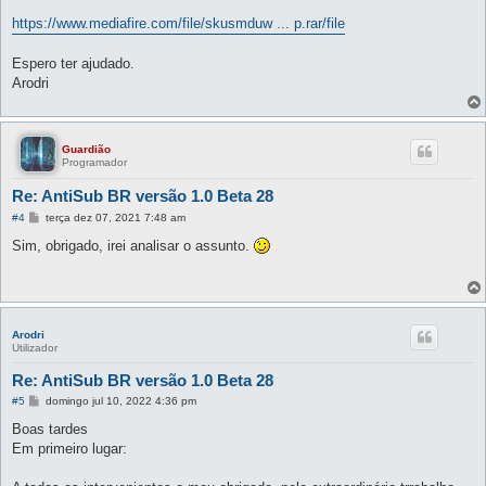
https://www.mediafire.com/file/skusmduw ... p.rar/file
Espero ter ajudado.
Arodri
Guardião
Programador
Re: AntiSub BR versão 1.0 Beta 28
M
#4
terça dez 07, 2021 7:48 am
e
n
Sim, obrigado, irei analisar o assunto.
s
a
g
e
m
Arodri
Utilizador
Re: AntiSub BR versão 1.0 Beta 28
M
#5
domingo jul 10, 2022 4:36 pm
e
n
Boas tardes
s
Em primeiro lugar:
a
g
e