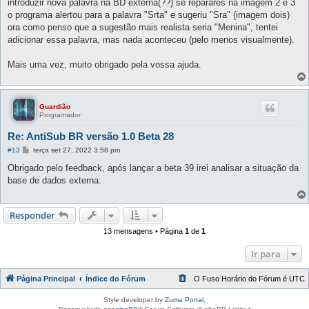
introduzir nova palavra na BD externa(??) se reparares na imagem 2 e 3
o programa alertou para a palavra "Srta" e sugeriu "Sra" (imagem dois)
ora como penso que a sugestão mais realista seria "Menina", tentei
adicionar essa palavra, mas nada aconteceu (pelo menos visualmente).
Mais uma vez, muito obrigado pela vossa ajuda.
Guardião
Programador
Re: AntiSub BR versão 1.0 Beta 28
M
#13
terça set 27, 2022 3:58 pm
e
n
Obrigado pelo feedback, após lançar a beta 39 irei analisar a situação da
s
base de dados externa.
a
g
e
m
Responder
13 mensagens • Página
1
de
1
Ir para
Página Principal
Índice do Fórum
O Fuso Horário do Fórum é
UTC
Style developer by
Zuma Portal
,