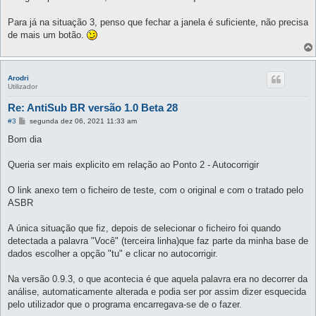
s
a
g
Para já na situação 3, penso que fechar a janela é suficiente, não precisa
e
de mais um botão.
m
Arodri
Utilizador
Re: AntiSub BR versão 1.0 Beta 28
M
#3
segunda dez 06, 2021 11:33 am
e
n
Bom dia
s
a
g
Queria ser mais explicito em relação ao Ponto 2 - Autocorrigir
e
m
O link anexo tem o ficheiro de teste, com o original e com o tratado pelo
ASBR
A única situação que fiz, depois de selecionar o ficheiro foi quando
detectada a palavra "Você" (terceira linha)que faz parte da minha base de
dados escolher a opção "tu" e clicar no autocorrigir.
Na versão 0.9.3, o que acontecia é que aquela palavra era no decorrer da
análise, automaticamente alterada e podia ser por assim dizer esquecida
pelo utilizador que o programa encarregava-se de o fazer.