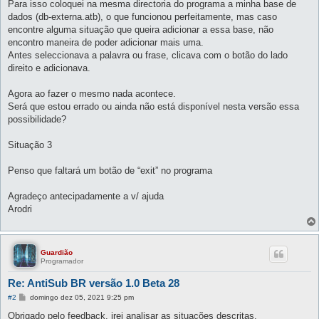
Para isso coloquei na mesma directoria do programa a minha base de
dados (db-externa.atb), o que funcionou perfeitamente, mas caso
encontre alguma situação que queira adicionar a essa base, não
encontro maneira de poder adicionar mais uma.
Antes seleccionava a palavra ou frase, clicava com o botão do lado
direito e adicionava.
Agora ao fazer o mesmo nada acontece.
Será que estou errado ou ainda não está disponível nesta versão essa
possibilidade?
Situação 3
Penso que faltará um botão de “exit” no programa
Agradeço antecipadamente a v/ ajuda
Arodri
Guardião
Programador
Re: AntiSub BR versão 1.0 Beta 28
M
#2
domingo dez 05, 2021 9:25 pm
e
n
Obrigado pelo feedback, irei analisar as situações descritas.