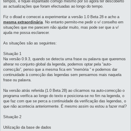
tempos, e fiquei espantado comigo mesmo por só agora ter descoberto
as actualizações que foram efectuadas ao longo do tempo.
Fiz o dload e comecei a experimentar a versão 1.0 Beta 28 e acho a
mesma extraordinária
. No entanto permito-me pedir o v/ conselho em
situações que me parecem não ajudar muito, mas pode ser que a v/
ajuda me possa esclarecer.
As situações são as seguintes:
Situação 1
Na versão 0.9.3, quando se detecta uma frase ou palavra que queremos
alterar no conjunto global da legenda, podemos optar pela “auto-
correcção”, penso que a mesma fica em “memória “ e podemos dar
continuidade à correcção das legendas sem pensarmos mais naquela
frase ou palavra.
Na versão atrás referida (1.0 Beta 28) ao clicarmos na auto-correcção o
programa verifica ao longo do texto e posiciona-se no fim na legenda, o
que faz com que se perca a continuidade da verificação das legendas, o
que não acontecia anteriormente. É mesmo assim ou estou a fazer mal?
Situação 2
Utilização da base de dados