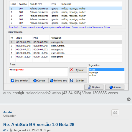
e
m
auto_corrigir_seleccionado2.webp (43.34 KiB) Visto 1308635 vezes
Arodri
Utilizador
Re: AntiSub BR versão 1.0 Beta 28
M
#12
terça set 27, 2022 3:32 pm