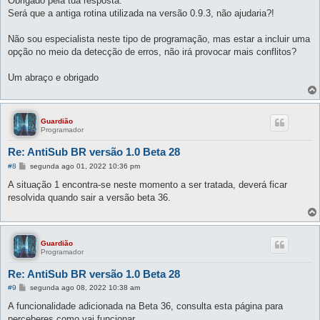
Obrigado pela tua resposta.
s
Será que a antiga rotina utilizada na versão 0.9.3, não ajudaria?!
a
g
e
Não sou especialista neste tipo de programação, mas estar a incluir uma
m
opção no meio da detecção de erros, não irá provocar mais conflitos?
Um abraço e obrigado
Guardião
Programador
Re: AntiSub BR versão 1.0 Beta 28
M
#8
segunda ago 01, 2022 10:36 pm
e
n
A situação 1 encontra-se neste momento a ser tratada, deverá ficar
s
resolvida quando sair a versão beta 36.
a
g
e
m
Guardião
Programador
Re: AntiSub BR versão 1.0 Beta 28
M
#9
segunda ago 08, 2022 10:38 am
e
n
A funcionalidade adicionada na Beta 36, consulta esta página para
s
perceberes como vai funcionar.