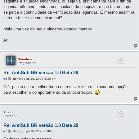
seguinte à situação encontrada, ou seja vai práticamente para o fim da
legenda, não permitindo a continuidade da pesquiza, o que faz com que
se perca a continuidade da verificação das legendas. É mesmo assim ou
estou a fazer alguma coisa mal?
Mais uma vez os meus sinceros agradecimentos
Ar
Guardião
Programador
Re: AntiSub BR versão 1.0 Beta 28
M
#6
domingo jul 10, 2022 5:30 pm
e
n
Olá, penso que a melhor forma de resolver isso é colocar uma opção
s
para escolher o comportamento da autocorrecção.
a
g
e
m
Arodri
Utilizador
Re: AntiSub BR versão 1.0 Beta 28
M
#7
domingo jul 10, 2022 6:06 pm
e
n