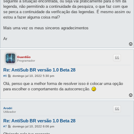
seguinte à situação encontrada, ou seja vai práticamente para o fim da
legenda, não permitindo a continuidade da pesquiza, o que faz com que
se perca a continuidade da verificação das legendas. É mesmo assim ou
estou a fazer alguma coisa mal?
Mais uma vez os meus sinceros agradecimentos
Ar
Guardião
Programador
Re: AntiSub BR versão 1.0 Beta 28
M
#6
domingo jul 10, 2022 5:30 pm
e
n
Olá, penso que a melhor forma de resolver isso é colocar uma opção
s
para escolher o comportamento da autocorrecção.
a
g
e
m
Arodri
Utilizador
Re: AntiSub BR versão 1.0 Beta 28
M
#7
domingo jul 10, 2022 6:06 pm
e
n