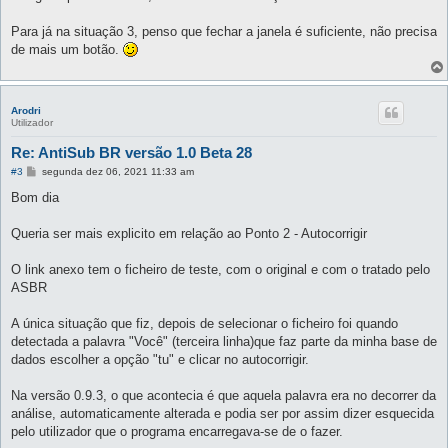
s
a
g
Para já na situação 3, penso que fechar a janela é suficiente, não precisa
e
de mais um botão.
m
Arodri
Utilizador
Re: AntiSub BR versão 1.0 Beta 28
M
#3
segunda dez 06, 2021 11:33 am
e
n
Bom dia
s
a
g
Queria ser mais explicito em relação ao Ponto 2 - Autocorrigir
e
m
O link anexo tem o ficheiro de teste, com o original e com o tratado pelo
ASBR
A única situação que fiz, depois de selecionar o ficheiro foi quando
detectada a palavra "Você" (terceira linha)que faz parte da minha base de
dados escolher a opção "tu" e clicar no autocorrigir.
Na versão 0.9.3, o que acontecia é que aquela palavra era no decorrer da
análise, automaticamente alterada e podia ser por assim dizer esquecida
pelo utilizador que o programa encarregava-se de o fazer.