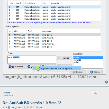
e
m
auto_corrigir_seleccionado2.webp (43.34 KiB) Visto 1308691 vezes
Arodri
Utilizador
Re: AntiSub BR versão 1.0 Beta 28
M
#12
terça set 27, 2022 3:32 pm