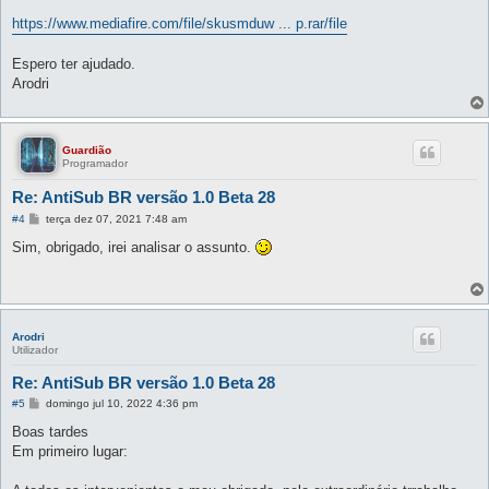
https://www.mediafire.com/file/skusmduw ... p.rar/file
Espero ter ajudado.
Arodri
Guardião
Programador
Re: AntiSub BR versão 1.0 Beta 28
M
#4
terça dez 07, 2021 7:48 am
e
n
Sim, obrigado, irei analisar o assunto.
s
a
g
e
m
Arodri
Utilizador
Re: AntiSub BR versão 1.0 Beta 28
M
#5
domingo jul 10, 2022 4:36 pm
e
n
Boas tardes
s
Em primeiro lugar:
a
g
e