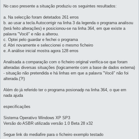
No caso presente a situação produziu os seguintes resultados:
a. Na selecção foram detetados 261 erros
b. ao usar a tecla Autocorrigir na linha 3 da legenda o programa analisou
(terá feito alterações) e posicionou-se na linha 364, em que existe a
palavra "Você" e não a alterou.
c. Optei pelo guardar e fechei o programa
d. Abri novamente e seleccionei o mesmo ficheiro
e. A análise inicial mostra agora 128 erros
Analisada a comparação com o ficheiro original verifica-se que foram
alteradas diversas situações (logicamente com a base de dados externa)
- situação não pretendida e há linhas em que a palavra "Você" não foi
alterada.(?!)
Além do já referido ter o programa posionadp na linha 364, o que em
nada ajuda
especificações
Sistema Operativo Windows XP SP3
Versão do ASBR utilizada versão 1.0 Beta 28 x32
Segue link do mediafire para o ficheiro exemplo testado