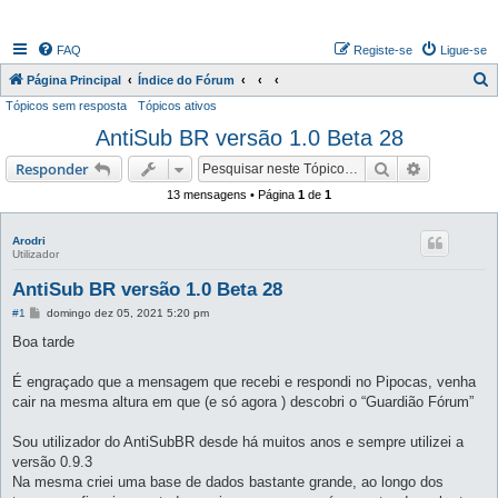
FAQ
Registe-se
Ligue-se
P
Página Principal
Índice do Fórum
Tópicos sem resposta
Tópicos ativos
e
AntiSub BR versão 1.0 Beta 28
s
q
Pesquisar
Pesquisa 
Responder
u
13 mensagens • Página
1
de
1
i
s
Arodri
Utilizador
a
AntiSub BR versão 1.0 Beta 28
r
M
#1
domingo dez 05, 2021 5:20 pm
e
n
Boa tarde
s
a
g
É engraçado que a mensagem que recebi e respondi no Pipocas, venha
e
cair na mesma altura em que (e só agora ) descobri o “Guardião Fórum”
m
Sou utilizador do AntiSubBR desde há muitos anos e sempre utilizei a
versão 0.9.3
Na mesma criei uma base de dados bastante grande, ao longo dos