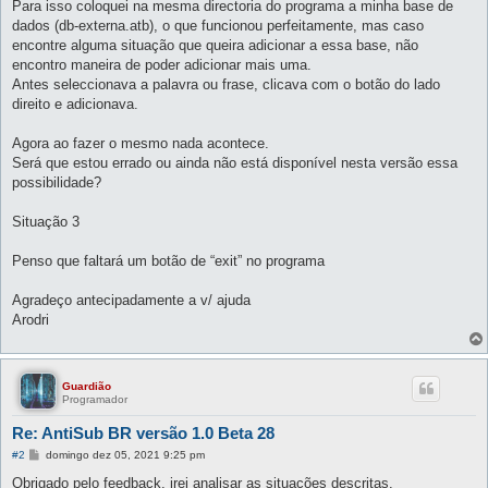
Para isso coloquei na mesma directoria do programa a minha base de
dados (db-externa.atb), o que funcionou perfeitamente, mas caso
encontre alguma situação que queira adicionar a essa base, não
encontro maneira de poder adicionar mais uma.
Antes seleccionava a palavra ou frase, clicava com o botão do lado
direito e adicionava.
Agora ao fazer o mesmo nada acontece.
Será que estou errado ou ainda não está disponível nesta versão essa
possibilidade?
Situação 3
Penso que faltará um botão de “exit” no programa
Agradeço antecipadamente a v/ ajuda
Arodri
Guardião
Programador
Re: AntiSub BR versão 1.0 Beta 28
M
#2
domingo dez 05, 2021 9:25 pm
e
n
Obrigado pelo feedback, irei analisar as situações descritas.