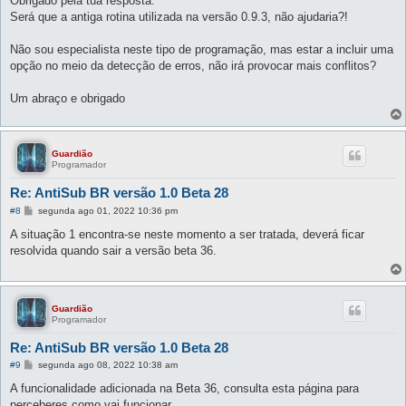
Obrigado pela tua resposta.
s
Será que a antiga rotina utilizada na versão 0.9.3, não ajudaria?!
a
g
e
Não sou especialista neste tipo de programação, mas estar a incluir uma
m
opção no meio da detecção de erros, não irá provocar mais conflitos?
Um abraço e obrigado
Guardião
Programador
Re: AntiSub BR versão 1.0 Beta 28
M
#8
segunda ago 01, 2022 10:36 pm
e
n
A situação 1 encontra-se neste momento a ser tratada, deverá ficar
s
resolvida quando sair a versão beta 36.
a
g
e
m
Guardião
Programador
Re: AntiSub BR versão 1.0 Beta 28
M
#9
segunda ago 08, 2022 10:38 am
e
n
A funcionalidade adicionada na Beta 36, consulta esta página para
s
perceberes como vai funcionar.