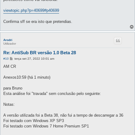
a
g
e
viewtopic.php?p=40699#p40699
m
Confirma sff se era isto que pretendias.
Arodri
Utilizador
Re: AntiSub BR versão 1.0 Beta 28
M
#10
terça set 27, 2022 10:01 am
e
n
AM CR
s
a
g
Anexos10:59 (há 1 minuto)
e
m
para Bruno
Esta análise foi "travada" sem conclusão pelo seguinte:
Notas:
A versão utilizada foi a Beta 38, não fui a tempo de descarregar a 36
Foi testado com Windows XP SP3
Foi testado com Windows 7 Home Premium SP1