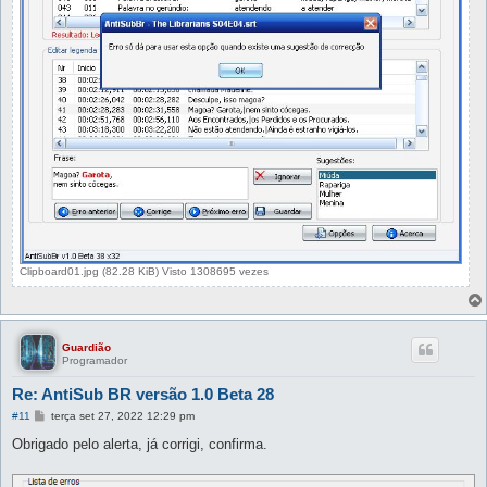
Clipboard01.jpg (82.28 KiB) Visto 1308695 vezes
Guardião
Programador
Re: AntiSub BR versão 1.0 Beta 28
M
#11
terça set 27, 2022 12:29 pm
e
n
Obrigado pelo alerta, já corrigi, confirma.
s
a
g