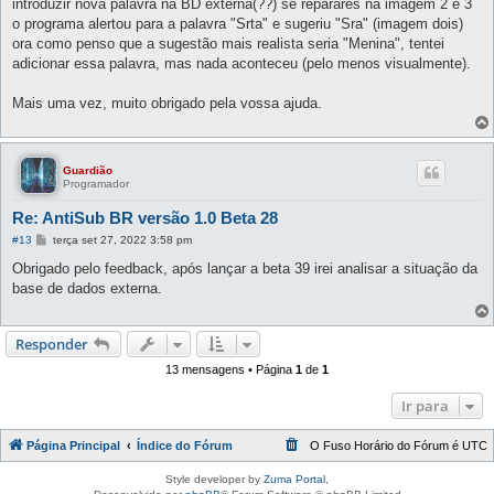
introduzir nova palavra na BD externa(??) se reparares na imagem 2 e 3
o programa alertou para a palavra "Srta" e sugeriu "Sra" (imagem dois)
ora como penso que a sugestão mais realista seria "Menina", tentei
adicionar essa palavra, mas nada aconteceu (pelo menos visualmente).
Mais uma vez, muito obrigado pela vossa ajuda.
Guardião
Programador
Re: AntiSub BR versão 1.0 Beta 28
M
#13
terça set 27, 2022 3:58 pm
e
n
Obrigado pelo feedback, após lançar a beta 39 irei analisar a situação da
s
base de dados externa.
a
g
e
m
Responder
13 mensagens • Página
1
de
1
Ir para
Página Principal
Índice do Fórum
O Fuso Horário do Fórum é
UTC
Style developer by
Zuma Portal
,