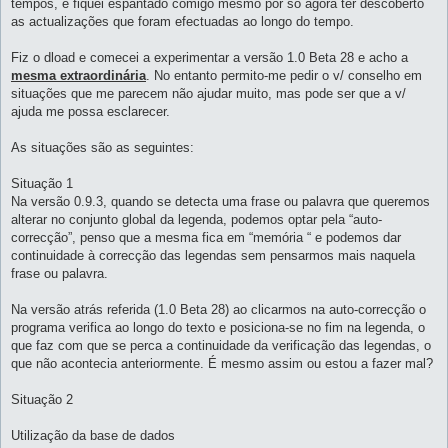
tempos, e fiquei espantado comigo mesmo por só agora ter descoberto
as actualizações que foram efectuadas ao longo do tempo.
Fiz o dload e comecei a experimentar a versão 1.0 Beta 28 e acho a
mesma extraordinária
. No entanto permito-me pedir o v/ conselho em
situações que me parecem não ajudar muito, mas pode ser que a v/
ajuda me possa esclarecer.
As situações são as seguintes:
Situação 1
Na versão 0.9.3, quando se detecta uma frase ou palavra que queremos
alterar no conjunto global da legenda, podemos optar pela “auto-
correcção”, penso que a mesma fica em “memória “ e podemos dar
continuidade à correcção das legendas sem pensarmos mais naquela
frase ou palavra.
Na versão atrás referida (1.0 Beta 28) ao clicarmos na auto-correcção o
programa verifica ao longo do texto e posiciona-se no fim na legenda, o
que faz com que se perca a continuidade da verificação das legendas, o
que não acontecia anteriormente. É mesmo assim ou estou a fazer mal?
Situação 2
Utilização da base de dados