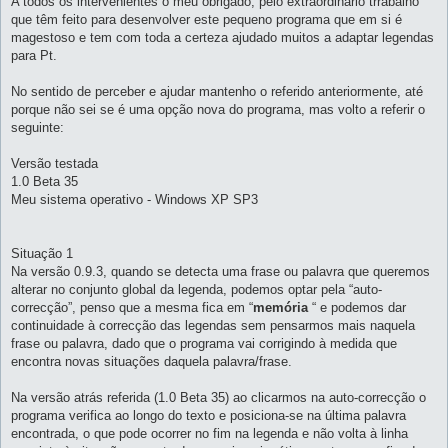
A todos os intervenientes o meu obrigado, pelo extraordinário trrabalho
m
que têm feito para desenvolver este pequeno programa que em si é
magestoso e tem com toda a certeza ajudado muitos a adaptar legendas
para Pt.
No sentido de perceber e ajudar mantenho o referido anteriormente, até
porque não sei se é uma opção nova do programa, mas volto a referir o
seguinte:
Versão testada
1.0 Beta 35
Meu sistema operativo - Windows XP SP3
Situação 1
Na versão 0.9.3, quando se detecta uma frase ou palavra que queremos
alterar no conjunto global da legenda, podemos optar pela “auto-
correcção”, penso que a mesma fica em “
memória
“ e podemos dar
continuidade à correcção das legendas sem pensarmos mais naquela
frase ou palavra, dado que o programa vai corrigindo à medida que
encontra novas situações daquela palavra/frase.
Na versão atrás referida (1.0 Beta 35) ao clicarmos na auto-correcção o
programa verifica ao longo do texto e posiciona-se na última palavra
encontrada, o que pode ocorrer no fim na legenda e não volta à linha