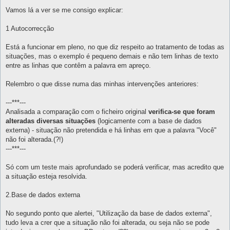
e
n
Vamos lá a ver se me consigo explicar:
s
a
g
1 Autocorrecção
e
m
Está a funcionar em pleno, no que diz respeito ao tratamento de todas as
situações, mas o exemplo é pequeno demais e não tem linhas de texto
entre as linhas que contêm a palavra em apreço.
Relembro o que disse numa das minhas intervenções anteriores:
---***---
Analisada a comparação com o ficheiro original
verifica-se que foram
alteradas diversas situações
(logicamente com a base de dados
externa) - situação não pretendida e há linhas em que a palavra "Você"
não foi alterada.(?!)
---***---
Só com um teste mais aprofundado se poderá verificar, mas acredito que
a situação esteja resolvida.
2.Base de dados externa
No segundo ponto que alertei, "Utilização da base de dados externa",
tudo leva a crer que a situação não foi alterada, ou seja não se pode