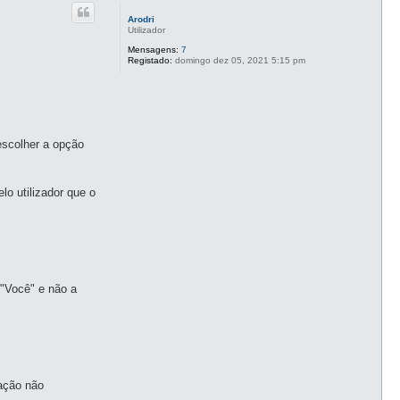
p
c
o
t
Arodri
o
Utilizador
G
u
Mensagens:
7
a
Registado:
domingo dez 05, 2021 5:15 pm
r
d
i
ã
o
 escolher a opção
lo utilizador que o
a "Você" e não a
uação não