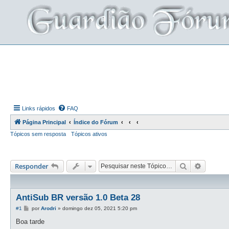
Links rápidos
FAQ
Página Principal
Índice do Fórum
Tópicos sem resposta
Tópicos ativos
Pesquisar
Pesquis
Responder
AntiSub BR versão 1.0 Beta 28
M
#1
por
Arodri
»
domingo dez 05, 2021 5:20 pm
e
n
Boa tarde
s