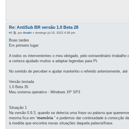
Re: AntiSub BR versão 1.0 Beta 28
M
#5
por
Arodri
»
domingo jul 10, 2022 4:36 pm
e
n
Boas tardes
s
Em primeiro lugar:
a
g
e
A todos os intervenientes o meu obrigado, pelo extraordinário trrabal
m
a certeza ajudado muitos a adaptar legendas para Pt.
No sentido de perceber e ajudar mantenho o referido anteriormente, até
Versão testada
1.0 Beta 35
Meu sistema operativo - Windows XP SP3
Situação 1
Na versão 0.9.3, quando se detecta uma frase ou palavra que queremos 
mesma fica em “
memória
“ e podemos dar continuidade à correcção da
à medida que encontra novas situações daquela palavra/frase.