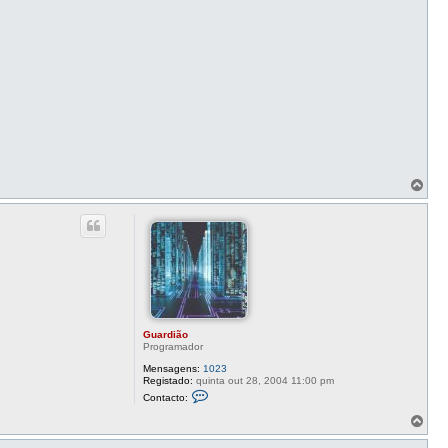
T
o
p
o
Guardião
Programador
Mensagens:
1023
Registado:
quinta out 28, 2004 11:00 pm
C
Contacto:
o
n
T
t
o
a