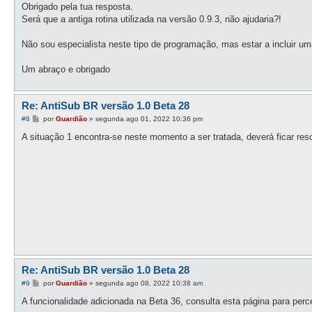
n
Obrigado pela tua resposta.
s
Será que a antiga rotina utilizada na versão 0.9.3, não ajudaria?!
a
g
e
Não sou especialista neste tipo de programação, mas estar a incluir um
m
Um abraço e obrigado
Re: AntiSub BR versão 1.0 Beta 28
M
#8
por
Guardião
»
segunda ago 01, 2022 10:36 pm
e
n
A situação 1 encontra-se neste momento a ser tratada, deverá ficar res
s
a
g
e
m
Re: AntiSub BR versão 1.0 Beta 28
M
#9
por
Guardião
»
segunda ago 08, 2022 10:38 am
e
n
A funcionalidade adicionada na Beta 36, consulta esta página para perc
s