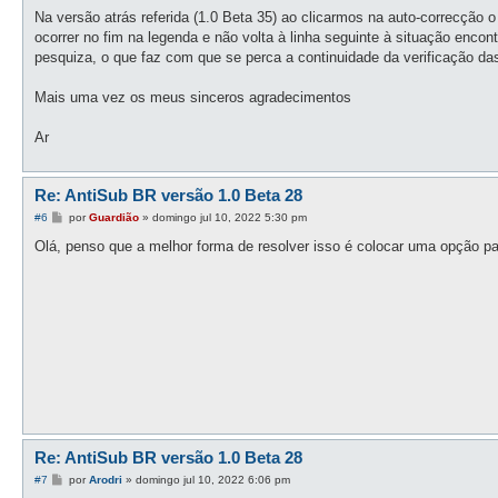
Na versão atrás referida (1.0 Beta 35) ao clicarmos na auto-correcção o
ocorrer no fim na legenda e não volta à linha seguinte à situação encon
pesquiza, o que faz com que se perca a continuidade da verificação d
Mais uma vez os meus sinceros agradecimentos
Ar
Re: AntiSub BR versão 1.0 Beta 28
M
#6
por
Guardião
»
domingo jul 10, 2022 5:30 pm
e
n
Olá, penso que a melhor forma de resolver isso é colocar uma opção p
s
a
g
e
m
Re: AntiSub BR versão 1.0 Beta 28
M
#7
por
Arodri
»
domingo jul 10, 2022 6:06 pm
e