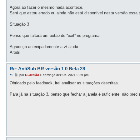
Agora ao fazer o mesmo nada acontece.
Será que estou errado ou ainda não está disponível nesta versão essa 
Situação 3
Penso que faltará um botão de “exit” no programa
Agradeço antecipadamente a v/ ajuda
Arodri
Re: AntiSub BR versão 1.0 Beta 28
M
#2
por
Guardião
»
domingo dez 05, 2021 9:25 pm
e
n
Obrigado pelo feedback, irei analisar as situações descritas.
s
a
g
Para já na situação 3, penso que fechar a janela é suficiente, não pre
e
m