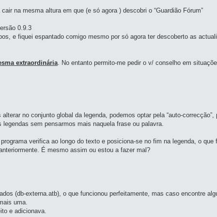
cair na mesma altura em que (e só agora ) descobri o “Guardião Fórum”
ersão 0.9.3
os, e fiquei espantado comigo mesmo por só agora ter descoberto as actual
sma extraordinária
. No entanto permito-me pedir o v/ conselho em situaç
alterar no conjunto global da legenda, podemos optar pela “auto-correcção”,
s legendas sem pensarmos mais naquela frase ou palavra.
o programa verifica ao longo do texto e posiciona-se no fim na legenda, o que
a anteriormente. É mesmo assim ou estou a fazer mal?
ados (db-externa.atb), o que funcionou perfeitamente, mas caso encontre al
 mais uma.
ito e adicionava.