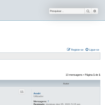
Pesquisar
Pesqu
Registe-se
Ligue-se
13 mensagens • Página
1
de
1
Autor
Arodri
Utilizador
Mensagens:
7
Registado:
domingo dez 05, 2021 5:15 pm