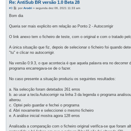
Re: AntiSub BR versão 1.0 Beta 28
M
#3
por
Arodri
»
segunda dez 06, 2021 11:33 am
e
n
Bom dia
s
a
g
Queria ser mais explicito em relação ao Ponto 2 - Autocorrigir
e
m
O link anexo tem o ficheiro de teste, com o original e com o tratado pe
A única situação que fiz, depois de selecionar o ficheiro foi quando de
"tu" e clicar no autocorrigir.
Na versão 0.9.3, o que acontecia é que aquela palavra era no decorrer d
programa encarregava-se de o fazer.
No caso presente a situação produziu os seguintes resultados:
a. Na selecção foram detetados 261 erros
b. ao usar a tecla Autocorrigir na linha 3 da legenda o programa analiso
alterou.
c. Optei pelo guardar e fechei o programa
d. Abri novamente e seleccionei o mesmo ficheiro
e. A análise inicial mostra agora 128 erros
Analisada a comparação com o ficheiro original verifica-se que foram a