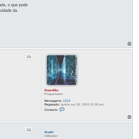
rada, o que pode
nuidade da
T
o
p
o
Guardião
Programador
Mensagens:
1023
Registado:
quinta out 28, 2004 11:00 pm
C
Contacto:
o
n
T
t
o
a
p
c
o
t
Arodri
o
Utilizador
G