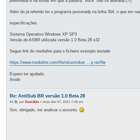
pretendida e há linhas em que a palavra "Você" não foi alterada.(?!)
Além do já referido ter o programa posionadp na linha 364, o que em na
especificações
Sistema Operativo Windows XP SP3
Versão do ASBR utilizada versão 1.0 Beta 28 x32
Segue link do mediafire para o ficheiro exemplo testado
https://www.mediafire.com/file/skusmduw ... p.rar/file
Espero ter ajudado.
Arodri
Re: AntiSub BR versão 1.0 Beta 28
M
#4
por
Guardião
»
terça dez 07, 2021 7:48 am
e
n
Sim, obrigado, irei analisar o assunto.
s
a
g
e
m