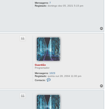
u
Mensagens:
7
a
Registado:
domingo dez 05, 2021 5:15 pm
r
d
i
ã
o
T
o
p
o
Guardião
Programador
Mensagens:
1023
Registado:
quinta out 28, 2004 11:00 pm
C
Contacto:
o
n
T
t
o
a
p
c
o
t
o
G
u
a