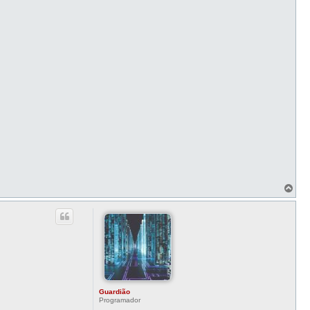
T
o
p
o
Guardião
Programador