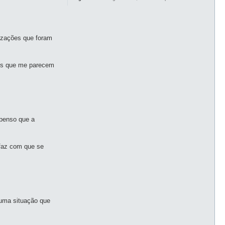
izações que foram
ões que me parecem
 penso que a
 faz com que se
guma situação que