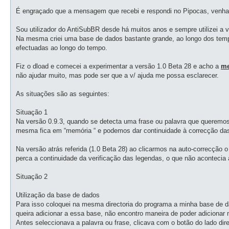
a
g
É engraçado que a mensagem que recebi e respondi no Pipocas, venha 
e
m
Sou utilizador do AntiSubBR desde há muitos anos e sempre utilizei a v
Na mesma criei uma base de dados bastante grande, ao longo dos temp
efectuadas ao longo do tempo.
Fiz o dload e comecei a experimentar a versão 1.0 Beta 28 e acho a
me
não ajudar muito, mas pode ser que a v/ ajuda me possa esclarecer.
As situações são as seguintes:
Situação 1
Na versão 0.9.3, quando se detecta uma frase ou palavra que queremos 
mesma fica em “memória “ e podemos dar continuidade à correcção da
Na versão atrás referida (1.0 Beta 28) ao clicarmos na auto-correcção 
perca a continuidade da verificação das legendas, o que não aconteci
Situação 2
Utilização da base de dados
Para isso coloquei na mesma directoria do programa a minha base de d
queira adicionar a essa base, não encontro maneira de poder adicionar
Antes seleccionava a palavra ou frase, clicava com o botão do lado dire