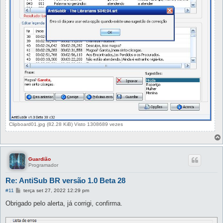
Clipboard01.jpg (82.28 KiB) Visto 1308689 vezes
Guardião
Programador
Re: AntiSub BR versão 1.0 Beta 28
M
#11
terça set 27, 2022 12:29 pm
e
n
Obrigado pelo alerta, já corrigi, confirma.
s
a
g