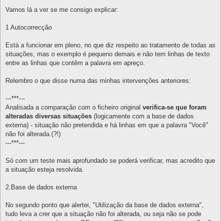
e
n
Vamos lá a ver se me consigo explicar:
s
a
g
1 Autocorrecção
e
m
Está a funcionar em pleno, no que diz respeito ao tratamento de todas as
situações, mas o exemplo é pequeno demais e não tem linhas de texto
entre as linhas que contêm a palavra em apreço.
Relembro o que disse numa das minhas intervenções anteriores:
---***---
Analisada a comparação com o ficheiro original
verifica-se que foram
alteradas diversas situações
(logicamente com a base de dados
externa) - situação não pretendida e há linhas em que a palavra "Você"
não foi alterada.(?!)
---***---
Só com um teste mais aprofundado se poderá verificar, mas acredito que
a situação esteja resolvida.
2.Base de dados externa
No segundo ponto que alertei, "Utilização da base de dados externa",
tudo leva a crer que a situação não foi alterada, ou seja não se pode