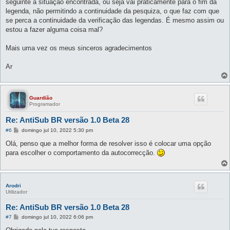
seguinte à situação encontrada, ou seja vai práticamente para o fim da
legenda, não permitindo a continuidade da pesquiza, o que faz com que
se perca a continuidade da verificação das legendas. É mesmo assim ou
estou a fazer alguma coisa mal?
Mais uma vez os meus sinceros agradecimentos
Ar
Guardião
Programador
Re: AntiSub BR versão 1.0 Beta 28
M
#6
domingo jul 10, 2022 5:30 pm
e
n
Olá, penso que a melhor forma de resolver isso é colocar uma opção
s
para escolher o comportamento da autocorrecção.
a
g
e
m
Arodri
Utilizador
Re: AntiSub BR versão 1.0 Beta 28
M
#7
domingo jul 10, 2022 6:06 pm
e
n