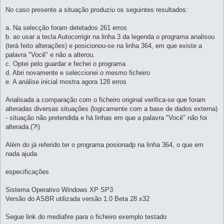
No caso presente a situação produziu os seguintes resultados:
a. Na selecção foram detetados 261 erros
b. ao usar a tecla Autocorrigir na linha 3 da legenda o programa analisou
(terá feito alterações) e posicionou-se na linha 364, em que existe a
palavra "Você" e não a alterou.
c. Optei pelo guardar e fechei o programa
d. Abri novamente e seleccionei o mesmo ficheiro
e. A análise inicial mostra agora 128 erros
Analisada a comparação com o ficheiro original verifica-se que foram
alteradas diversas situações (logicamente com a base de dados externa)
- situação não pretendida e há linhas em que a palavra "Você" não foi
alterada.(?!)
Além do já referido ter o programa posionadp na linha 364, o que em
nada ajuda
especificações
Sistema Operativo Windows XP SP3
Versão do ASBR utilizada versão 1.0 Beta 28 x32
Segue link do mediafire para o ficheiro exemplo testado