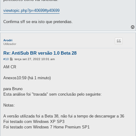
a
g
e
viewtopic.php?p=40699#p40699
m
Confirma sff se era isto que pretendias.
Arodri
Utilizador
Re: AntiSub BR versão 1.0 Beta 28
M
#10
terça set 27, 2022 10:01 am
e
n
AM CR
s
a
g
Anexos10:59 (há 1 minuto)
e
m
para Bruno
Esta análise foi "travada" sem conclusão pelo seguinte:
Notas:
A versão utilizada foi a Beta 38, não fui a tempo de descarregar a 36
Foi testado com Windows XP SP3
Foi testado com Windows 7 Home Premium SP1