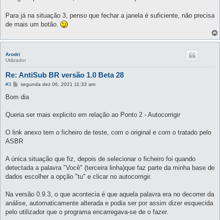
s
a
g
Para já na situação 3, penso que fechar a janela é suficiente, não precisa
e
de mais um botão.
m
Arodri
Utilizador
Re: AntiSub BR versão 1.0 Beta 28
M
#3
segunda dez 06, 2021 11:33 am
e
n
Bom dia
s
a
g
Queria ser mais explicito em relação ao Ponto 2 - Autocorrigir
e
m
O link anexo tem o ficheiro de teste, com o original e com o tratado pelo
ASBR
A única situação que fiz, depois de selecionar o ficheiro foi quando
detectada a palavra "Você" (terceira linha)que faz parte da minha base de
dados escolher a opção "tu" e clicar no autocorrigir.
Na versão 0.9.3, o que acontecia é que aquela palavra era no decorrer da
análise, automaticamente alterada e podia ser por assim dizer esquecida
pelo utilizador que o programa encarregava-se de o fazer.