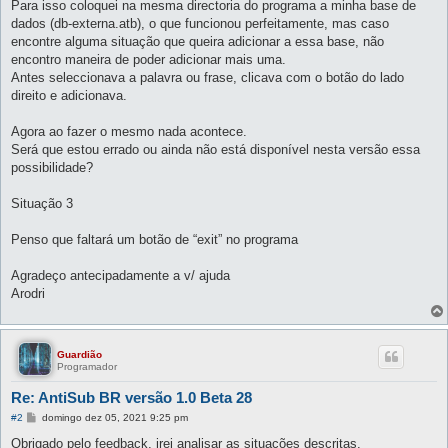
Para isso coloquei na mesma directoria do programa a minha base de
dados (db-externa.atb), o que funcionou perfeitamente, mas caso
encontre alguma situação que queira adicionar a essa base, não
encontro maneira de poder adicionar mais uma.
Antes seleccionava a palavra ou frase, clicava com o botão do lado
direito e adicionava.
Agora ao fazer o mesmo nada acontece.
Será que estou errado ou ainda não está disponível nesta versão essa
possibilidade?
Situação 3
Penso que faltará um botão de “exit” no programa
Agradeço antecipadamente a v/ ajuda
Arodri
Guardião
Programador
Re: AntiSub BR versão 1.0 Beta 28
M
#2
domingo dez 05, 2021 9:25 pm
e
n
Obrigado pelo feedback, irei analisar as situações descritas.