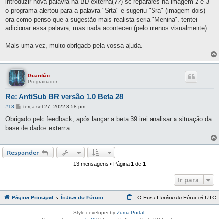
introduzir nova palavra na BD externa(??) se reparares na imagem 2 e 3
o programa alertou para a palavra "Srta" e sugeriu "Sra" (imagem dois)
ora como penso que a sugestão mais realista seria "Menina", tentei
adicionar essa palavra, mas nada aconteceu (pelo menos visualmente).
Mais uma vez, muito obrigado pela vossa ajuda.
Guardião
Programador
Re: AntiSub BR versão 1.0 Beta 28
M
#13
terça set 27, 2022 3:58 pm
e
n
Obrigado pelo feedback, após lançar a beta 39 irei analisar a situação da
s
base de dados externa.
a
g
e
m
Responder
13 mensagens • Página
1
de
1
Ir para
Página Principal
Índice do Fórum
O Fuso Horário do Fórum é
UTC
Style developer by
Zuma Portal
,