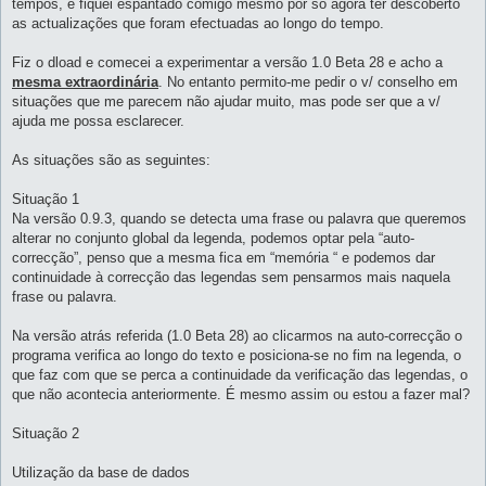
tempos, e fiquei espantado comigo mesmo por só agora ter descoberto
as actualizações que foram efectuadas ao longo do tempo.
Fiz o dload e comecei a experimentar a versão 1.0 Beta 28 e acho a
mesma extraordinária
. No entanto permito-me pedir o v/ conselho em
situações que me parecem não ajudar muito, mas pode ser que a v/
ajuda me possa esclarecer.
As situações são as seguintes:
Situação 1
Na versão 0.9.3, quando se detecta uma frase ou palavra que queremos
alterar no conjunto global da legenda, podemos optar pela “auto-
correcção”, penso que a mesma fica em “memória “ e podemos dar
continuidade à correcção das legendas sem pensarmos mais naquela
frase ou palavra.
Na versão atrás referida (1.0 Beta 28) ao clicarmos na auto-correcção o
programa verifica ao longo do texto e posiciona-se no fim na legenda, o
que faz com que se perca a continuidade da verificação das legendas, o
que não acontecia anteriormente. É mesmo assim ou estou a fazer mal?
Situação 2
Utilização da base de dados