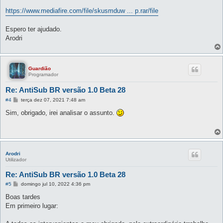
https://www.mediafire.com/file/skusmduw ... p.rar/file
Espero ter ajudado.
Arodri
Guardião
Programador
Re: AntiSub BR versão 1.0 Beta 28
M
#4
terça dez 07, 2021 7:48 am
e
n
Sim, obrigado, irei analisar o assunto.
s
a
g
e
m
Arodri
Utilizador
Re: AntiSub BR versão 1.0 Beta 28
M
#5
domingo jul 10, 2022 4:36 pm
e
n
Boas tardes
s
Em primeiro lugar:
a
g
e