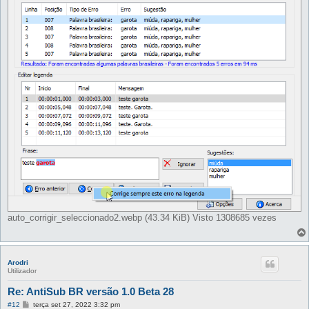
e
m
auto_corrigir_seleccionado2.webp (43.34 KiB) Visto 1308685 vezes
Arodri
Utilizador
Re: AntiSub BR versão 1.0 Beta 28
M
#12
terça set 27, 2022 3:32 pm