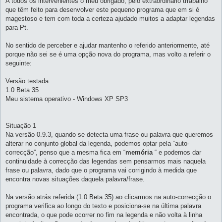
A todos os intervenientes o meu obrigado, pelo extraordinário trrabalho
m
que têm feito para desenvolver este pequeno programa que em si é
magestoso e tem com toda a certeza ajudado muitos a adaptar legendas
para Pt.
No sentido de perceber e ajudar mantenho o referido anteriormente, até
porque não sei se é uma opção nova do programa, mas volto a referir o
seguinte:
Versão testada
1.0 Beta 35
Meu sistema operativo - Windows XP SP3
Situação 1
Na versão 0.9.3, quando se detecta uma frase ou palavra que queremos
alterar no conjunto global da legenda, podemos optar pela “auto-
correcção”, penso que a mesma fica em “
memória
“ e podemos dar
continuidade à correcção das legendas sem pensarmos mais naquela
frase ou palavra, dado que o programa vai corrigindo à medida que
encontra novas situações daquela palavra/frase.
Na versão atrás referida (1.0 Beta 35) ao clicarmos na auto-correcção o
programa verifica ao longo do texto e posiciona-se na última palavra
encontrada, o que pode ocorrer no fim na legenda e não volta à linha