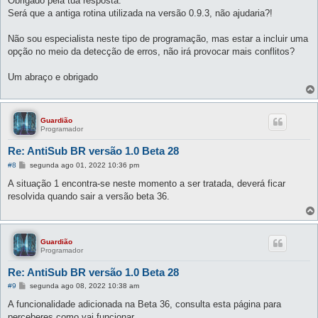
Obrigado pela tua resposta.
s
Será que a antiga rotina utilizada na versão 0.9.3, não ajudaria?!
a
g
e
Não sou especialista neste tipo de programação, mas estar a incluir uma
m
opção no meio da detecção de erros, não irá provocar mais conflitos?
Um abraço e obrigado
Guardião
Programador
Re: AntiSub BR versão 1.0 Beta 28
M
#8
segunda ago 01, 2022 10:36 pm
e
n
A situação 1 encontra-se neste momento a ser tratada, deverá ficar
s
resolvida quando sair a versão beta 36.
a
g
e
m
Guardião
Programador
Re: AntiSub BR versão 1.0 Beta 28
M
#9
segunda ago 08, 2022 10:38 am
e
n
A funcionalidade adicionada na Beta 36, consulta esta página para
s
perceberes como vai funcionar.