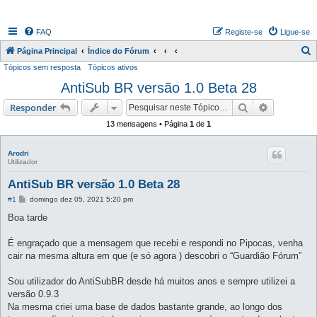
FAQ
Registe-se
Ligue-se
P
Página Principal
Índice do Fórum
Tópicos sem resposta
Tópicos ativos
e
AntiSub BR versão 1.0 Beta 28
s
q
Pesquisar
Pesquisa 
Responder
u
13 mensagens • Página
1
de
1
i
s
Arodri
Utilizador
a
AntiSub BR versão 1.0 Beta 28
r
M
#1
domingo dez 05, 2021 5:20 pm
e
n
Boa tarde
s
a
g
É engraçado que a mensagem que recebi e respondi no Pipocas, venha
e
cair na mesma altura em que (e só agora ) descobri o “Guardião Fórum”
m
Sou utilizador do AntiSubBR desde há muitos anos e sempre utilizei a
versão 0.9.3
Na mesma criei uma base de dados bastante grande, ao longo dos