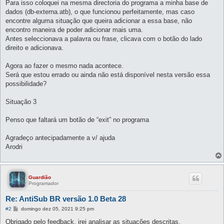
Para isso coloquei na mesma directoria do programa a minha base de
dados (db-externa.atb), o que funcionou perfeitamente, mas caso
encontre alguma situação que queira adicionar a essa base, não
encontro maneira de poder adicionar mais uma.
Antes seleccionava a palavra ou frase, clicava com o botão do lado
direito e adicionava.
Agora ao fazer o mesmo nada acontece.
Será que estou errado ou ainda não está disponível nesta versão essa
possibilidade?
Situação 3
Penso que faltará um botão de “exit” no programa
Agradeço antecipadamente a v/ ajuda
Arodri
Guardião
Programador
Re: AntiSub BR versão 1.0 Beta 28
M
#2
domingo dez 05, 2021 9:25 pm
e
n
Obrigado pelo feedback, irei analisar as situações descritas.