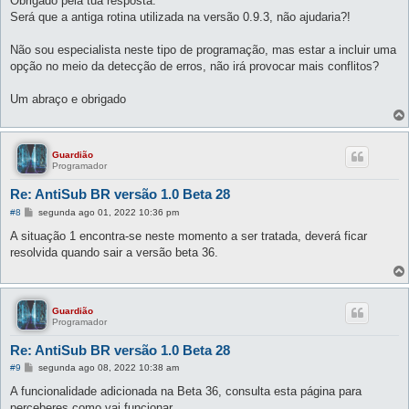
Obrigado pela tua resposta.
s
Será que a antiga rotina utilizada na versão 0.9.3, não ajudaria?!
a
g
e
Não sou especialista neste tipo de programação, mas estar a incluir uma
m
opção no meio da detecção de erros, não irá provocar mais conflitos?
Um abraço e obrigado
Guardião
Programador
Re: AntiSub BR versão 1.0 Beta 28
M
#8
segunda ago 01, 2022 10:36 pm
e
n
A situação 1 encontra-se neste momento a ser tratada, deverá ficar
s
resolvida quando sair a versão beta 36.
a
g
e
m
Guardião
Programador
Re: AntiSub BR versão 1.0 Beta 28
M
#9
segunda ago 08, 2022 10:38 am
e
n
A funcionalidade adicionada na Beta 36, consulta esta página para
s
perceberes como vai funcionar.