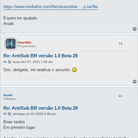
https://www.mediafire.com/file/skusmduw ... p.rar/file
Espero ter ajudado.
Arodri
Guardião
Programador
Re: AntiSub BR versão 1.0 Beta 28
M
#4
terça dez 07, 2021 7:48 am
e
n
Sim, obrigado, irei analisar o assunto.
s
a
g
e
m
Arodri
Utilizador
Re: AntiSub BR versão 1.0 Beta 28
M
#5
domingo jul 10, 2022 4:36 pm
e
n
Boas tardes
s
Em primeiro lugar:
a
g
e