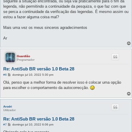
seguinte à situação encontrada, ou seja vai práticamente para o fim da
legenda, não permitindo a continuidade da pesquiza, o que faz com que
se perca a continuidade da verificação das legendas. É mesmo assim ou
estou a fazer alguma coisa mal?
Mais uma vez os meus sinceros agradecimentos
Ar
Guardião
Programador
Re: AntiSub BR versão 1.0 Beta 28
M
#6
domingo jul 10, 2022 5:30 pm
e
n
Olá, penso que a melhor forma de resolver isso é colocar uma opção
s
para escolher o comportamento da autocorrecção.
a
g
e
m
Arodri
Utilizador
Re: AntiSub BR versão 1.0 Beta 28
M
#7
domingo jul 10, 2022 6:06 pm
e
n