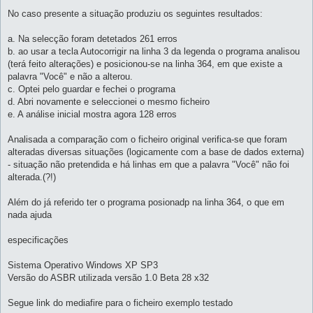
No caso presente a situação produziu os seguintes resultados:
a. Na selecção foram detetados 261 erros
b. ao usar a tecla Autocorrigir na linha 3 da legenda o programa analisou
(terá feito alterações) e posicionou-se na linha 364, em que existe a
palavra "Você" e não a alterou.
c. Optei pelo guardar e fechei o programa
d. Abri novamente e seleccionei o mesmo ficheiro
e. A análise inicial mostra agora 128 erros
Analisada a comparação com o ficheiro original verifica-se que foram
alteradas diversas situações (logicamente com a base de dados externa)
- situação não pretendida e há linhas em que a palavra "Você" não foi
alterada.(?!)
Além do já referido ter o programa posionadp na linha 364, o que em
nada ajuda
especificações
Sistema Operativo Windows XP SP3
Versão do ASBR utilizada versão 1.0 Beta 28 x32
Segue link do mediafire para o ficheiro exemplo testado