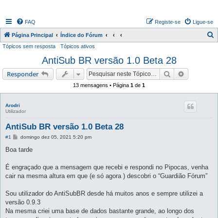
FAQ
Registe-se
Ligue-se
P
Página Principal
Índice do Fórum
Tópicos sem resposta
Tópicos ativos
e
AntiSub BR versão 1.0 Beta 28
s
q
Pesquisar
Pesquisa 
Responder
u
13 mensagens • Página
1
de
1
i
s
Arodri
Utilizador
a
AntiSub BR versão 1.0 Beta 28
r
M
#1
domingo dez 05, 2021 5:20 pm
e
n
Boa tarde
s
a
g
É engraçado que a mensagem que recebi e respondi no Pipocas, venha
e
cair na mesma altura em que (e só agora ) descobri o “Guardião Fórum”
m
Sou utilizador do AntiSubBR desde há muitos anos e sempre utilizei a
versão 0.9.3
Na mesma criei uma base de dados bastante grande, ao longo dos