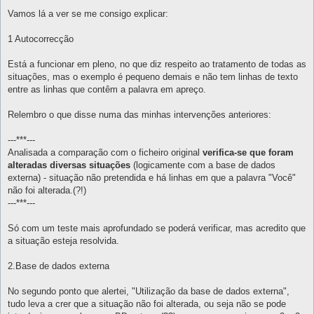
e
n
Vamos lá a ver se me consigo explicar:
s
a
g
1 Autocorrecção
e
m
Está a funcionar em pleno, no que diz respeito ao tratamento de todas as
situações, mas o exemplo é pequeno demais e não tem linhas de texto
entre as linhas que contêm a palavra em apreço.
Relembro o que disse numa das minhas intervenções anteriores:
---***---
Analisada a comparação com o ficheiro original
verifica-se que foram
alteradas diversas situações
(logicamente com a base de dados
externa) - situação não pretendida e há linhas em que a palavra "Você"
não foi alterada.(?!)
---***---
Só com um teste mais aprofundado se poderá verificar, mas acredito que
a situação esteja resolvida.
2.Base de dados externa
No segundo ponto que alertei, "Utilização da base de dados externa",
tudo leva a crer que a situação não foi alterada, ou seja não se pode