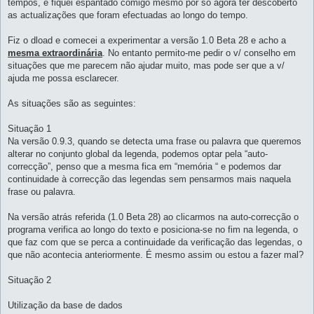
tempos, e fiquei espantado comigo mesmo por só agora ter descoberto
as actualizações que foram efectuadas ao longo do tempo.
Fiz o dload e comecei a experimentar a versão 1.0 Beta 28 e acho a
mesma extraordinária
. No entanto permito-me pedir o v/ conselho em
situações que me parecem não ajudar muito, mas pode ser que a v/
ajuda me possa esclarecer.
As situações são as seguintes:
Situação 1
Na versão 0.9.3, quando se detecta uma frase ou palavra que queremos
alterar no conjunto global da legenda, podemos optar pela “auto-
correcção”, penso que a mesma fica em “memória “ e podemos dar
continuidade à correcção das legendas sem pensarmos mais naquela
frase ou palavra.
Na versão atrás referida (1.0 Beta 28) ao clicarmos na auto-correcção o
programa verifica ao longo do texto e posiciona-se no fim na legenda, o
que faz com que se perca a continuidade da verificação das legendas, o
que não acontecia anteriormente. É mesmo assim ou estou a fazer mal?
Situação 2
Utilização da base de dados