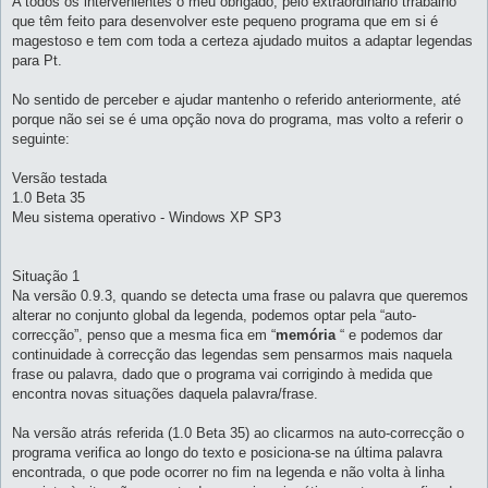
A todos os intervenientes o meu obrigado, pelo extraordinário trrabalho
m
que têm feito para desenvolver este pequeno programa que em si é
magestoso e tem com toda a certeza ajudado muitos a adaptar legendas
para Pt.
No sentido de perceber e ajudar mantenho o referido anteriormente, até
porque não sei se é uma opção nova do programa, mas volto a referir o
seguinte:
Versão testada
1.0 Beta 35
Meu sistema operativo - Windows XP SP3
Situação 1
Na versão 0.9.3, quando se detecta uma frase ou palavra que queremos
alterar no conjunto global da legenda, podemos optar pela “auto-
correcção”, penso que a mesma fica em “
memória
“ e podemos dar
continuidade à correcção das legendas sem pensarmos mais naquela
frase ou palavra, dado que o programa vai corrigindo à medida que
encontra novas situações daquela palavra/frase.
Na versão atrás referida (1.0 Beta 35) ao clicarmos na auto-correcção o
programa verifica ao longo do texto e posiciona-se na última palavra
encontrada, o que pode ocorrer no fim na legenda e não volta à linha