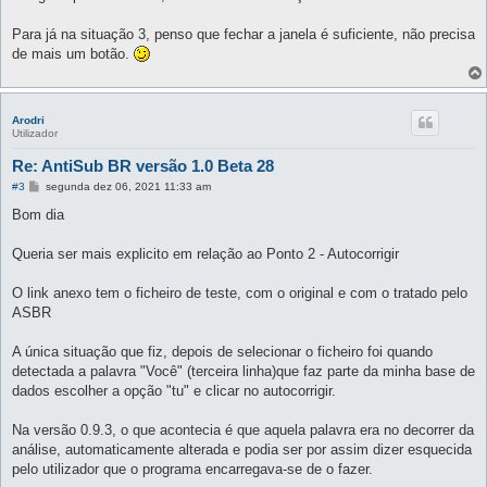
s
a
g
Para já na situação 3, penso que fechar a janela é suficiente, não precisa
e
de mais um botão.
m
Arodri
Utilizador
Re: AntiSub BR versão 1.0 Beta 28
M
#3
segunda dez 06, 2021 11:33 am
e
n
Bom dia
s
a
g
Queria ser mais explicito em relação ao Ponto 2 - Autocorrigir
e
m
O link anexo tem o ficheiro de teste, com o original e com o tratado pelo
ASBR
A única situação que fiz, depois de selecionar o ficheiro foi quando
detectada a palavra "Você" (terceira linha)que faz parte da minha base de
dados escolher a opção "tu" e clicar no autocorrigir.
Na versão 0.9.3, o que acontecia é que aquela palavra era no decorrer da
análise, automaticamente alterada e podia ser por assim dizer esquecida
pelo utilizador que o programa encarregava-se de o fazer.