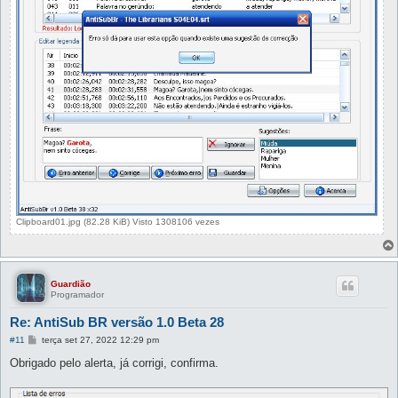
Clipboard01.jpg (82.28 KiB) Visto 1308106 vezes
Guardião
Programador
Re: AntiSub BR versão 1.0 Beta 28
M
#11
terça set 27, 2022 12:29 pm
e
n
Obrigado pelo alerta, já corrigi, confirma.
s
a
g