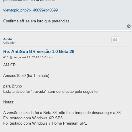
a
g
e
viewtopic.php?p=40699#p40699
m
Confirma sff se era isto que pretendias.
Arodri
Utilizador
Re: AntiSub BR versão 1.0 Beta 28
M
#10
terça set 27, 2022 10:01 am
e
n
AM CR
s
a
g
Anexos10:59 (há 1 minuto)
e
m
para Bruno
Esta análise foi "travada" sem conclusão pelo seguinte:
Notas:
A versão utilizada foi a Beta 38, não fui a tempo de descarregar a 36
Foi testado com Windows XP SP3
Foi testado com Windows 7 Home Premium SP1