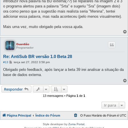
introduzir nova palavra na BD externa(??) se reparares na imagem 2 e 3
o programa alertou para a palavra "Srta" e sugeriu "Sra" (imagem dois)
ora como penso que a sugestão mais realista seria "Menina", tentei
adicionar essa palavra, mas nada aconteceu (pelo menos visualmente).
Mais uma vez, muito obrigado pela vossa ajuda.
Guardião
Programador
Re: AntiSub BR versão 1.0 Beta 28
M
#13
terça set 27, 2022 3:58 pm
e
n
Obrigado pelo feedback, após lançar a beta 39 irei analisar a situação da
s
base de dados externa.
a
g
e
m
Responder
13 mensagens • Página
1
de
1
Ir para
Página Principal
Índice do Fórum
O Fuso Horário do Fórum é
UTC
Style developer by
Zuma Portal
,