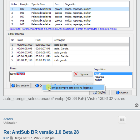
e
m
auto_corrigir_seleccionado2.webp (43.34 KiB) Visto 1308102 vezes
Arodri
Utilizador
Re: AntiSub BR versão 1.0 Beta 28
M
#12
terça set 27, 2022 3:32 pm