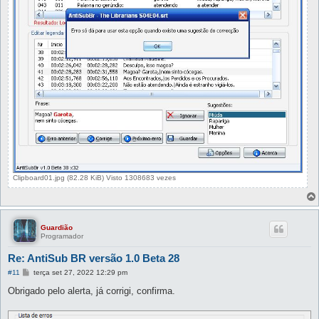
Clipboard01.jpg (82.28 KiB) Visto 1308683 vezes
Guardião
Programador
Re: AntiSub BR versão 1.0 Beta 28
M
#11
terça set 27, 2022 12:29 pm
e
n
Obrigado pelo alerta, já corrigi, confirma.
s
a
g