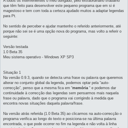
A todos os intervenientes o meu obrigado, pelo extraordinário trrabalho
m
que têm feito para desenvolver este pequeno programa que em si é
magestoso e tem com toda a certeza ajudado muitos a adaptar legendas
para Pt.
No sentido de perceber e ajudar mantenho o referido anteriormente, até
porque não sei se é uma opção nova do programa, mas volto a referir o
seguinte:
Versão testada
1.0 Beta 35
Meu sistema operativo - Windows XP SP3
Situação 1
Na versão 0.9.3, quando se detecta uma frase ou palavra que queremos
alterar no conjunto global da legenda, podemos optar pela “auto-
correcção”, penso que a mesma fica em “
memória
“ e podemos dar
continuidade à correcção das legendas sem pensarmos mais naquela
frase ou palavra, dado que o programa vai corrigindo à medida que
encontra novas situações daquela palavra/frase.
Na versão atrás referida (1.0 Beta 35) ao clicarmos na auto-correcção o
programa verifica ao longo do texto e posiciona-se na última palavra
encontrada, o que pode ocorrer no fim na legenda e não volta à linha