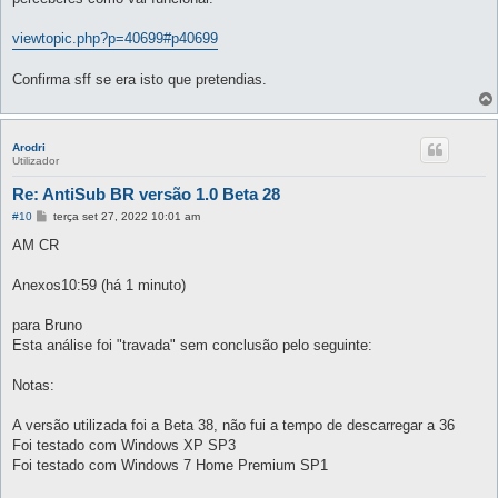
a
g
e
viewtopic.php?p=40699#p40699
m
Confirma sff se era isto que pretendias.
Arodri
Utilizador
Re: AntiSub BR versão 1.0 Beta 28
M
#10
terça set 27, 2022 10:01 am
e
n
AM CR
s
a
g
Anexos10:59 (há 1 minuto)
e
m
para Bruno
Esta análise foi "travada" sem conclusão pelo seguinte:
Notas:
A versão utilizada foi a Beta 38, não fui a tempo de descarregar a 36
Foi testado com Windows XP SP3
Foi testado com Windows 7 Home Premium SP1