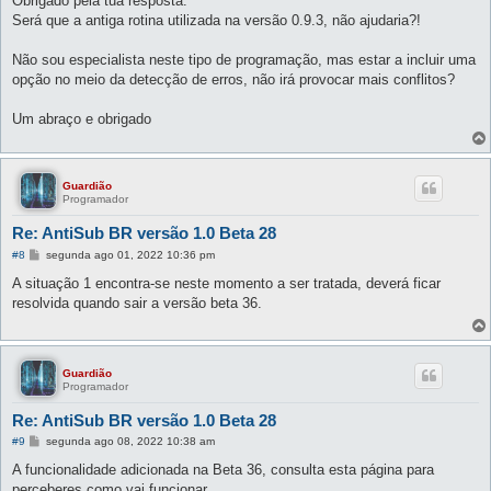
Obrigado pela tua resposta.
s
Será que a antiga rotina utilizada na versão 0.9.3, não ajudaria?!
a
g
e
Não sou especialista neste tipo de programação, mas estar a incluir uma
m
opção no meio da detecção de erros, não irá provocar mais conflitos?
Um abraço e obrigado
Guardião
Programador
Re: AntiSub BR versão 1.0 Beta 28
M
#8
segunda ago 01, 2022 10:36 pm
e
n
A situação 1 encontra-se neste momento a ser tratada, deverá ficar
s
resolvida quando sair a versão beta 36.
a
g
e
m
Guardião
Programador
Re: AntiSub BR versão 1.0 Beta 28
M
#9
segunda ago 08, 2022 10:38 am
e
n
A funcionalidade adicionada na Beta 36, consulta esta página para
s
perceberes como vai funcionar.