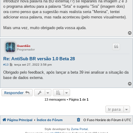
introduzir nova palavra na BD externa(??) se reparares na imagem 2 e 3
o programa alertou para a palavra "Srta" e sugeriu "Sra" (imagem dois)
ora como penso que a sugestão mais realista seria "Menina", tentei
adicionar essa palavra, mas nada aconteceu (pelo menos visualmente).
Mais uma vez, muito obrigado pela vossa ajuda.
Guardião
Programador
Re: AntiSub BR versão 1.0 Beta 28
M
#13
terça set 27, 2022 3:58 pm
e
n
Obrigado pelo feedback, após lançar a beta 39 irei analisar a situação da
s
base de dados externa.
a
g
e
m
Responder
13 mensagens • Página
1
de
1
Ir para
Página Principal
Índice do Fórum
O Fuso Horário do Fórum é
UTC
Style developer by
Zuma Portal
,