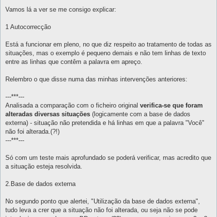
e
n
Vamos lá a ver se me consigo explicar:
s
a
g
1 Autocorrecção
e
m
Está a funcionar em pleno, no que diz respeito ao tratamento de todas as
situações, mas o exemplo é pequeno demais e não tem linhas de texto
entre as linhas que contêm a palavra em apreço.
Relembro o que disse numa das minhas intervenções anteriores:
---***---
Analisada a comparação com o ficheiro original
verifica-se que foram
alteradas diversas situações
(logicamente com a base de dados
externa) - situação não pretendida e há linhas em que a palavra "Você"
não foi alterada.(?!)
---***---
Só com um teste mais aprofundado se poderá verificar, mas acredito que
a situação esteja resolvida.
2.Base de dados externa
No segundo ponto que alertei, "Utilização da base de dados externa",
tudo leva a crer que a situação não foi alterada, ou seja não se pode