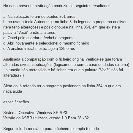
No caso presente a situação produziu os seguintes resultados:
a. Na selecção foram detetados 261 erros
b. ao usar a tecla Autocorrigir na linha 3 da legenda o programa analisou
(terá feito alterações) e posicionou-se na linha 364, em que existe a
palavra "Você" e não a alterou.
c. Optei pelo guardar e fechei o programa
d. Abri novamente e seleccionei o mesmo ficheiro
e. A análise inicial mostra agora 128 erros
Analisada a comparação com o ficheiro original verifica-se que foram
alteradas diversas situações (logicamente com a base de dados externa)
- situação não pretendida e há linhas em que a palavra "Você" não foi
alterada.(?!)
Além do já referido ter o programa posionadp na linha 364, o que em
nada ajuda
especificações
Sistema Operativo Windows XP SP3
Versão do ASBR utilizada versão 1.0 Beta 28 x32
Segue link do mediafire para o ficheiro exemplo testado