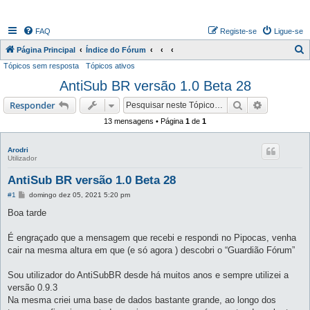
FAQ
Registe-se
Ligue-se
P
Página Principal
Índice do Fórum
Tópicos sem resposta
Tópicos ativos
e
AntiSub BR versão 1.0 Beta 28
s
q
Pesquisar
Pesquisa 
Responder
u
13 mensagens • Página
1
de
1
i
s
Arodri
Utilizador
a
AntiSub BR versão 1.0 Beta 28
r
M
#1
domingo dez 05, 2021 5:20 pm
e
n
Boa tarde
s
a
g
É engraçado que a mensagem que recebi e respondi no Pipocas, venha
e
cair na mesma altura em que (e só agora ) descobri o “Guardião Fórum”
m
Sou utilizador do AntiSubBR desde há muitos anos e sempre utilizei a
versão 0.9.3
Na mesma criei uma base de dados bastante grande, ao longo dos