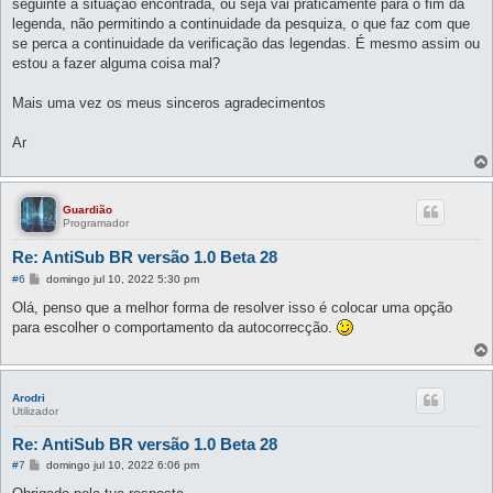
seguinte à situação encontrada, ou seja vai práticamente para o fim da
legenda, não permitindo a continuidade da pesquiza, o que faz com que
se perca a continuidade da verificação das legendas. É mesmo assim ou
estou a fazer alguma coisa mal?
Mais uma vez os meus sinceros agradecimentos
Ar
Guardião
Programador
Re: AntiSub BR versão 1.0 Beta 28
M
#6
domingo jul 10, 2022 5:30 pm
e
n
Olá, penso que a melhor forma de resolver isso é colocar uma opção
s
para escolher o comportamento da autocorrecção.
a
g
e
m
Arodri
Utilizador
Re: AntiSub BR versão 1.0 Beta 28
M
#7
domingo jul 10, 2022 6:06 pm
e
n