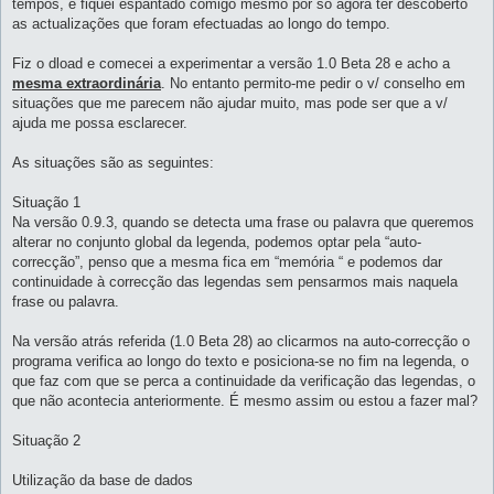
tempos, e fiquei espantado comigo mesmo por só agora ter descoberto
as actualizações que foram efectuadas ao longo do tempo.
Fiz o dload e comecei a experimentar a versão 1.0 Beta 28 e acho a
mesma extraordinária
. No entanto permito-me pedir o v/ conselho em
situações que me parecem não ajudar muito, mas pode ser que a v/
ajuda me possa esclarecer.
As situações são as seguintes:
Situação 1
Na versão 0.9.3, quando se detecta uma frase ou palavra que queremos
alterar no conjunto global da legenda, podemos optar pela “auto-
correcção”, penso que a mesma fica em “memória “ e podemos dar
continuidade à correcção das legendas sem pensarmos mais naquela
frase ou palavra.
Na versão atrás referida (1.0 Beta 28) ao clicarmos na auto-correcção o
programa verifica ao longo do texto e posiciona-se no fim na legenda, o
que faz com que se perca a continuidade da verificação das legendas, o
que não acontecia anteriormente. É mesmo assim ou estou a fazer mal?
Situação 2
Utilização da base de dados