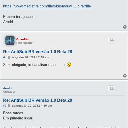
https://www.mediafire.com/file/skusmduw ... p.rar/file
Espero ter ajudado.
Arodri
Guardião
Programador
Re: AntiSub BR versão 1.0 Beta 28
M
#4
terça dez 07, 2021 7:48 am
e
n
Sim, obrigado, irei analisar o assunto.
s
a
g
e
m
Arodri
Utilizador
Re: AntiSub BR versão 1.0 Beta 28
M
#5
domingo jul 10, 2022 4:36 pm
e
n
Boas tardes
s
Em primeiro lugar:
a
g
e