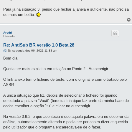
s
a
g
Para já na situação 3, penso que fechar a janela é suficiente, não precisa
e
de mais um botão.
m
Arodri
Utilizador
Re: AntiSub BR versão 1.0 Beta 28
M
#3
segunda dez 06, 2021 11:33 am
e
n
Bom dia
s
a
g
Queria ser mais explicito em relação ao Ponto 2 - Autocorrigir
e
m
O link anexo tem o ficheiro de teste, com o original e com o tratado pelo
ASBR
A única situação que fiz, depois de selecionar o ficheiro foi quando
detectada a palavra "Você" (terceira linha)que faz parte da minha base de
dados escolher a opção "tu" e clicar no autocorrigir.
Na versão 0.9.3, o que acontecia é que aquela palavra era no decorrer da
análise, automaticamente alterada e podia ser por assim dizer esquecida
pelo utilizador que o programa encarregava-se de o fazer.