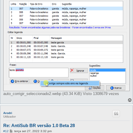
e
m
auto_corrigir_seleccionado2.webp (43.34 KiB) Visto 1308679 vezes
Arodri
Utilizador
Re: AntiSub BR versão 1.0 Beta 28
M
#12
terça set 27, 2022 3:32 pm