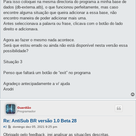
Para isso coloquei na mesma directoria do programa a minha base de
dados (db-externa.atb), o que funcionou perfeitamente, mas caso
encontre alguma situação que queira adicionar a essa base, não
encontro maneira de poder adicionar mais uma.
Antes seleccionava a palavra ou frase, clicava com o botão do lado
direito e adicionava.
Agora ao fazer o mesmo nada acontece.
Será que estou errado ou ainda não está disponível nesta versão essa
possibilidade?
Situação 3
Penso que faltará um botão de “exit” no programa
Agradeço antecipadamente a v/ ajuda
Arodri
Guardião
Programador
Re: AntiSub BR versão 1.0 Beta 28
M
#2
domingo dez 05, 2021 9:25 pm
e
n
Obrigado pelo feedback, irei analisar as situações descritas.