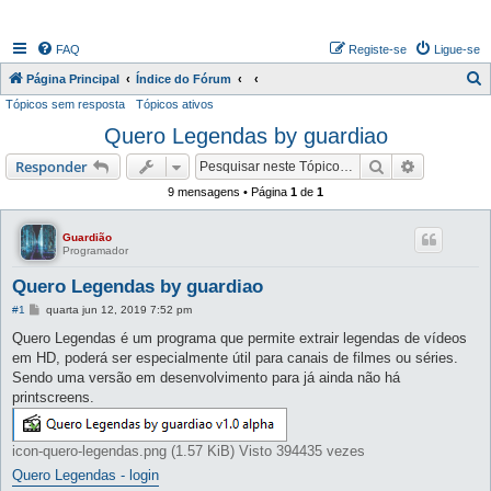
FAQ
Registe-se
Ligue-se
P
Página Principal
Índice do Fórum
Tópicos sem resposta
Tópicos ativos
e
Quero Legendas by guardiao
s
q
Pesquisar
Pesquisa 
Responder
u
9 mensagens • Página
1
de
1
i
s
Guardião
Programador
a
Quero Legendas by guardiao
r
M
#1
quarta jun 12, 2019 7:52 pm
e
n
Quero Legendas é um programa que permite extrair legendas de vídeos
s
em HD, poderá ser especialmente útil para canais de filmes ou séries.
a
g
Sendo uma versão em desenvolvimento para já ainda não há
e
printscreens.
m
icon-quero-legendas.png (1.57 KiB) Visto 394435 vezes
Quero Legendas - login