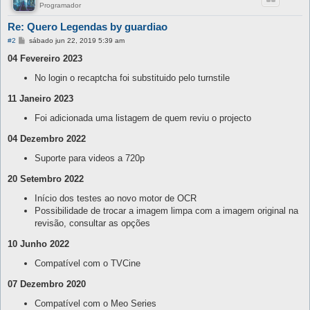
Programador
Re: Quero Legendas by guardiao
M
#2
sábado jun 22, 2019 5:39 am
e
n
04 Fevereiro 2023
s
a
No login o recaptcha foi substituido pelo turnstile
g
e
11 Janeiro 2023
m
Foi adicionada uma listagem de quem reviu o projecto
04 Dezembro 2022
Suporte para videos a 720p
20 Setembro 2022
Início dos testes ao novo motor de OCR
Possibilidade de trocar a imagem limpa com a imagem original na
revisão, consultar as opções
10 Junho 2022
Compatível com o TVCine
07 Dezembro 2020
Compatível com o Meo Series