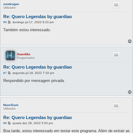
zundengan
Utilizador
Re: Quero Legendas by guardiao
M
#6
domingo jul 17, 2022 8:23 pm
e
n
Também estou interessado.
s
a
g
e
m
Guardião
Programador
Re: Quero Legendas by guardiao
M
#7
segunda jul 18, 2022 7:16 pm
e
n
Respondido por mensagem privada.
s
a
g
e
m
NunoTeam
Utilizador
Re: Quero Legendas by guardiao
M
#8
quarta dez 28, 2022 5:03 pm
e
n
Boa tarde, estou interessado em testar este programa. Além de extrair as