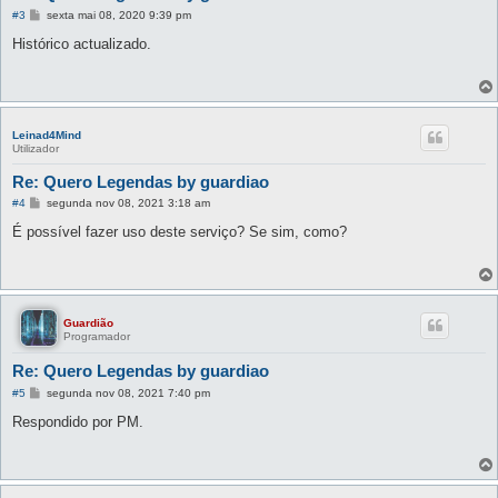
M
#3
sexta mai 08, 2020 9:39 pm
e
n
Histórico actualizado.
s
a
g
e
m
Leinad4Mind
Utilizador
Re: Quero Legendas by guardiao
M
#4
segunda nov 08, 2021 3:18 am
e
n
É possível fazer uso deste serviço? Se sim, como?
s
a
g
e
m
Guardião
Programador
Re: Quero Legendas by guardiao
M
#5
segunda nov 08, 2021 7:40 pm
e
n
Respondido por PM.
s
a
g
e
m