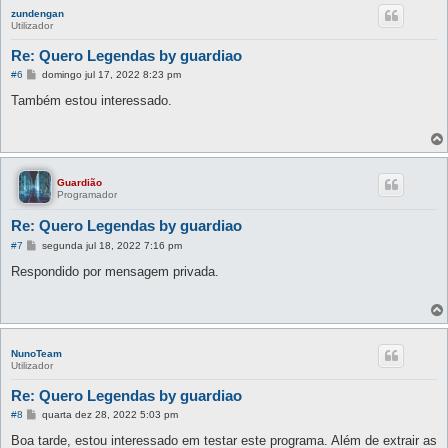
zundengan
Utilizador
Re: Quero Legendas by guardiao
M
#6
domingo jul 17, 2022 8:23 pm
e
n
Também estou interessado.
s
a
g
e
m
Guardião
Programador
Re: Quero Legendas by guardiao
M
#7
segunda jul 18, 2022 7:16 pm
e
n
Respondido por mensagem privada.
s
a
g
e
m
NunoTeam
Utilizador
Re: Quero Legendas by guardiao
M
#8
quarta dez 28, 2022 5:03 pm
e
n
Boa tarde, estou interessado em testar este programa. Além de extrair as