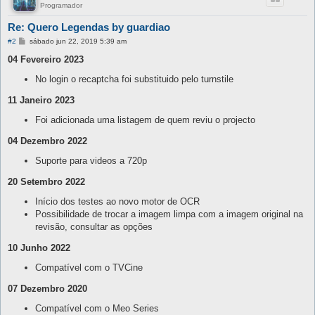
Programador
Re: Quero Legendas by guardiao
M
#2
sábado jun 22, 2019 5:39 am
e
n
04 Fevereiro 2023
s
a
No login o recaptcha foi substituido pelo turnstile
g
e
11 Janeiro 2023
m
Foi adicionada uma listagem de quem reviu o projecto
04 Dezembro 2022
Suporte para videos a 720p
20 Setembro 2022
Início dos testes ao novo motor de OCR
Possibilidade de trocar a imagem limpa com a imagem original na
revisão, consultar as opções
10 Junho 2022
Compatível com o TVCine
07 Dezembro 2020
Compatível com o Meo Series