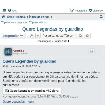
FAQ
Registe-se
Ligue-se
P
Página Principal
Índice do Fórum
Tópicos sem resposta
Tópicos ativos
e
Quero Legendas by guardiao
s
q
Pesquisar
Pesquisa 
Responder
u
9 mensagens • Página
1
de
1
i
s
Guardião
Programador
a
Quero Legendas by guardiao
r
M
#1
quarta jun 12, 2019 7:52 pm
e
n
Quero Legendas é um programa que permite extrair legendas de vídeos
s
em HD, poderá ser especialmente útil para canais de filmes ou séries.
a
g
Sendo uma versão em desenvolvimento para já ainda não há
e
printscreens.
m
icon-quero-legendas.png (1.57 KiB) Visto 394386 vezes
Quero Legendas - login