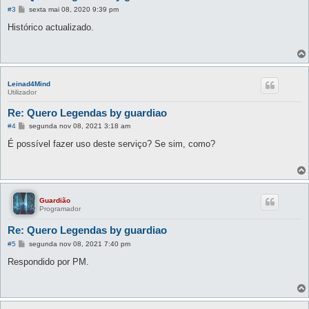
M
#3
sexta mai 08, 2020 9:39 pm
e
n
Histórico actualizado.
s
a
g
e
m
Leinad4Mind
Utilizador
Re: Quero Legendas by guardiao
M
#4
segunda nov 08, 2021 3:18 am
e
n
É possível fazer uso deste serviço? Se sim, como?
s
a
g
e
m
Guardião
Programador
Re: Quero Legendas by guardiao
M
#5
segunda nov 08, 2021 7:40 pm
e
n
Respondido por PM.
s
a
g
e
m