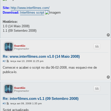
Site:
http://www.interfilmes.com/
Download:
Interfilmes script
Histórico:
1.0 (14 Maio 2008)
1.1 (09 Setembro 2008)
Guardião
Programador
Re: www.interfilmes.com v1.0 (14 Maio 2008)
M
#2
terça mai 13, 2008 11:25 pm
e
n
Comecei e acabei o script no dia 06-02-2008, mas esqueci-me de
s
publica-lo.
a
g
e
m
Guardião
Programador
Re: interfilmes.com v1.1 (09 Setembro 2008)
M
#3
terça set 09, 2008 1:35 pm
e
n
Script actualizado.