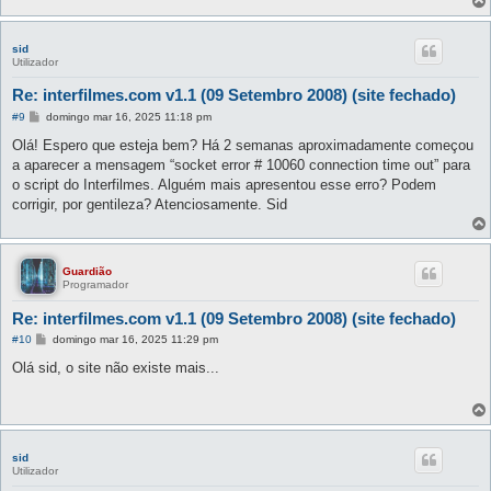
sid
Utilizador
Re: interfilmes.com v1.1 (09 Setembro 2008) (site fechado)
M
#9
domingo mar 16, 2025 11:18 pm
e
n
Olá! Espero que esteja bem? Há 2 semanas aproximadamente começou
s
a aparecer a mensagem “socket error # 10060 connection time out” para
a
g
o script do Interfilmes. Alguém mais apresentou esse erro? Podem
e
corrigir, por gentileza? Atenciosamente. Sid
m
Guardião
Programador
Re: interfilmes.com v1.1 (09 Setembro 2008) (site fechado)
M
#10
domingo mar 16, 2025 11:29 pm
e
n
Olá sid, o site não existe mais...
s
a
g
e
m
sid
Utilizador