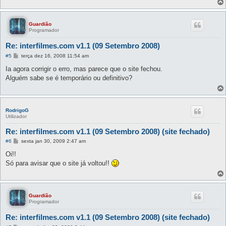
Guardião
Programador
Re: interfilmes.com v1.1 (09 Setembro 2008)
M
#5
terça dez 16, 2008 11:54 am
e
n
Ia agora corrigir o erro, mas parece que o site fechou.
s
Alguém sabe se é temporário ou definitivo?
a
g
e
m
RodrigoG
Utilizador
Re: interfilmes.com v1.1 (09 Setembro 2008) (site fechado)
M
#6
sexta jan 30, 2009 2:47 am
e
n
Oi!!
s
Só para avisar que o site já voltou!!
a
g
e
m
Guardião
Programador
Re: interfilmes.com v1.1 (09 Setembro 2008) (site fechado)