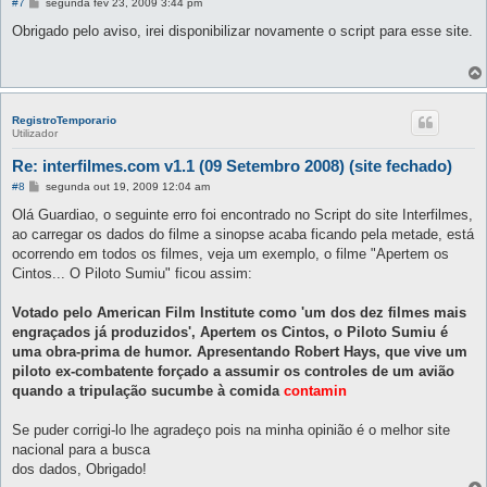
M
#7
segunda fev 23, 2009 3:44 pm
e
n
Obrigado pelo aviso, irei disponibilizar novamente o script para esse site.
s
a
g
e
m
RegistroTemporario
Utilizador
Re: interfilmes.com v1.1 (09 Setembro 2008) (site fechado)
M
#8
segunda out 19, 2009 12:04 am
e
n
Olá Guardiao, o seguinte erro foi encontrado no Script do site Interfilmes,
s
ao carregar os dados do filme a sinopse acaba ficando pela metade, está
a
g
ocorrendo em todos os filmes, veja um exemplo, o filme "Apertem os
e
Cintos... O Piloto Sumiu" ficou assim:
m
Votado pelo American Film Institute como 'um dos dez filmes mais
engraçados já produzidos', Apertem os Cintos, o Piloto Sumiu é
uma obra-prima de humor. Apresentando Robert Hays, que vive um
piloto ex-combatente forçado a assumir os controles de um avião
quando a tripulação sucumbe à comida
contamin
Se puder corrigi-lo lhe agradeço pois na minha opinião é o melhor site
nacional para a busca
dos dados, Obrigado!