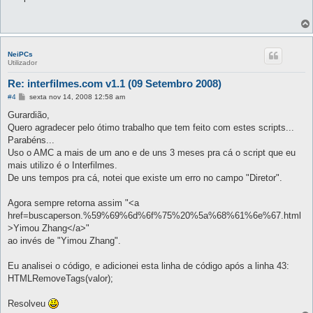
s
a
g
e
m
NeiPCs
Utilizador
Re: interfilmes.com v1.1 (09 Setembro 2008)
M
#4
sexta nov 14, 2008 12:58 am
e
n
Gurardião,
s
Quero agradecer pelo ótimo trabalho que tem feito com estes scripts...
a
g
Parabéns...
e
Uso o AMC a mais de um ano e de uns 3 meses pra cá o script que eu
m
mais utilizo é o Interfilmes.
De uns tempos pra cá, notei que existe um erro no campo "Diretor".
Agora sempre retorna assim "<a
href=buscaperson.%59%69%6d%6f%75%20%5a%68%61%6e%67.html
>Yimou Zhang</a>"
ao invés de "Yimou Zhang".
Eu analisei o código, e adicionei esta linha de código após a linha 43:
HTMLRemoveTags(valor);
Resolveu