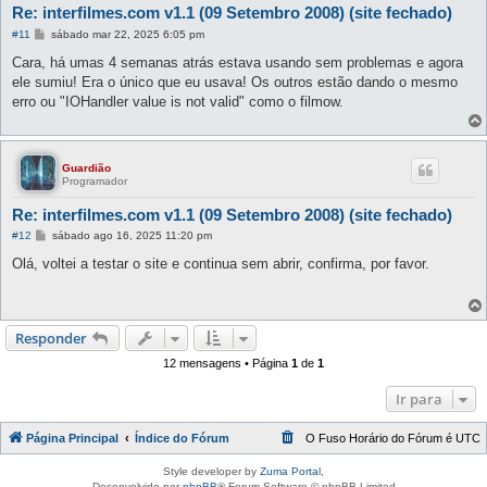
Re: interfilmes.com v1.1 (09 Setembro 2008) (site fechado)
M
#11
sábado mar 22, 2025 6:05 pm
e
n
Cara, há umas 4 semanas atrás estava usando sem problemas e agora
s
ele sumiu! Era o único que eu usava! Os outros estão dando o mesmo
a
g
erro ou "IOHandler value is not valid" como o filmow.
e
m
Guardião
Programador
Re: interfilmes.com v1.1 (09 Setembro 2008) (site fechado)
M
#12
sábado ago 16, 2025 11:20 pm
e
n
Olá, voltei a testar o site e continua sem abrir, confirma, por favor.
s
a
g
e
m
Responder
12 mensagens • Página
1
de
1
Ir para
Página Principal
Índice do Fórum
O Fuso Horário do Fórum é
UTC
Style developer by
Zuma Portal
,
Desenvolvido por
phpBB
® Forum Software © phpBB Limited