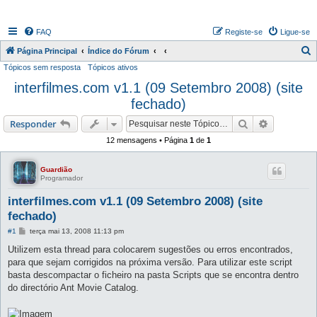
FAQ
Registe-se
Ligue-se
P
Página Principal
Índice do Fórum
Tópicos sem resposta
Tópicos ativos
e
interfilmes.com v1.1 (09 Setembro 2008) (site
s
fechado)
q
u
Pesquisar
Pesquisa 
Responder
i
12 mensagens • Página
1
de
1
s
a
Guardião
Programador
r
interfilmes.com v1.1 (09 Setembro 2008) (site
fechado)
M
#1
terça mai 13, 2008 11:13 pm
e
n
Utilizem esta thread para colocarem sugestões ou erros encontrados,
s
para que sejam corrigidos na próxima versão. Para utilizar este script
a
g
basta descompactar o ficheiro na pasta Scripts que se encontra dentro
e
do directório Ant Movie Catalog.
m