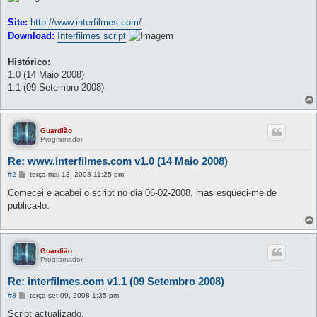
Site:
http://www.interfilmes.com/
Download:
Interfilmes script
Histórico:
1.0 (14 Maio 2008)
1.1 (09 Setembro 2008)
Guardião
Programador
Re: www.interfilmes.com v1.0 (14 Maio 2008)
M
#2
terça mai 13, 2008 11:25 pm
e
n
Comecei e acabei o script no dia 06-02-2008, mas esqueci-me de
s
publica-lo.
a
g
e
m
Guardião
Programador
Re: interfilmes.com v1.1 (09 Setembro 2008)
M
#3
terça set 09, 2008 1:35 pm
e
n
Script actualizado.