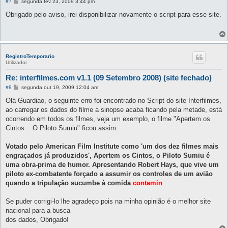
M
#7
segunda fev 23, 2009 3:44 pm
e
n
Obrigado pelo aviso, irei disponibilizar novamente o script para esse site.
s
a
g
e
m
RegistroTemporario
Utilizador
Re: interfilmes.com v1.1 (09 Setembro 2008) (site fechado)
M
#8
segunda out 19, 2009 12:04 am
e
n
Olá Guardiao, o seguinte erro foi encontrado no Script do site Interfilmes,
s
ao carregar os dados do filme a sinopse acaba ficando pela metade, está
a
g
ocorrendo em todos os filmes, veja um exemplo, o filme "Apertem os
e
Cintos... O Piloto Sumiu" ficou assim:
m
Votado pelo American Film Institute como 'um dos dez filmes mais
engraçados já produzidos', Apertem os Cintos, o Piloto Sumiu é
uma obra-prima de humor. Apresentando Robert Hays, que vive um
piloto ex-combatente forçado a assumir os controles de um avião
quando a tripulação sucumbe à comida
contamin
Se puder corrigi-lo lhe agradeço pois na minha opinião é o melhor site
nacional para a busca
dos dados, Obrigado!