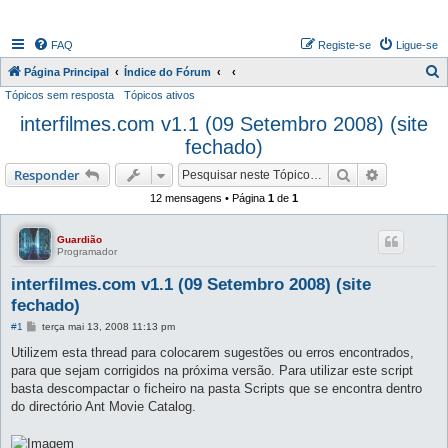
FAQ
Registe-se
Ligue-se
P
Página Principal
Índice do Fórum
Tópicos sem resposta
Tópicos ativos
e
interfilmes.com v1.1 (09 Setembro 2008) (site
s
fechado)
q
u
Pesquisar
Pesquisa 
Responder
i
12 mensagens • Página
1
de
1
s
a
Guardião
Programador
r
interfilmes.com v1.1 (09 Setembro 2008) (site
fechado)
M
#1
terça mai 13, 2008 11:13 pm
e
n
Utilizem esta thread para colocarem sugestões ou erros encontrados,
s
para que sejam corrigidos na próxima versão. Para utilizar este script
a
g
basta descompactar o ficheiro na pasta Scripts que se encontra dentro
e
do directório Ant Movie Catalog.
m