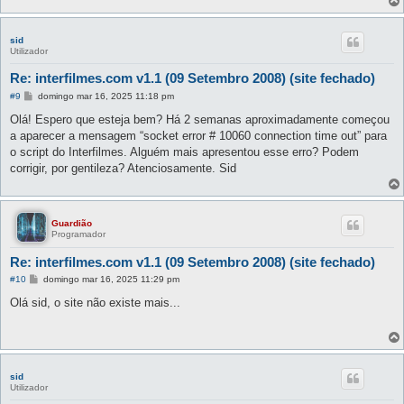
sid
Utilizador
Re: interfilmes.com v1.1 (09 Setembro 2008) (site fechado)
M
#9
domingo mar 16, 2025 11:18 pm
e
n
Olá! Espero que esteja bem? Há 2 semanas aproximadamente começou
s
a aparecer a mensagem “socket error # 10060 connection time out” para
a
g
o script do Interfilmes. Alguém mais apresentou esse erro? Podem
e
corrigir, por gentileza? Atenciosamente. Sid
m
Guardião
Programador
Re: interfilmes.com v1.1 (09 Setembro 2008) (site fechado)
M
#10
domingo mar 16, 2025 11:29 pm
e
n
Olá sid, o site não existe mais...
s
a
g
e
m
sid
Utilizador