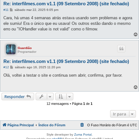
Re: interfilmes.com v1.1 (09 Setembro 2008) (site fechado)
M
#11
sábado mar 22, 2025 6:05 pm
e
n
Cara, há umas 4 semanas atrás estava usando sem problemas e agora
s
ele sumiu! Era o único que eu usava! Os outros estão dando o mesmo
a
g
erro ou "IOHandler value is not valid" como o filmow.
e
m
Guardião
Programador
Re: interfilmes.com v1.1 (09 Setembro 2008) (site fechado)
M
#12
sábado ago 16, 2025 11:20 pm
e
n
Olá, voltei a testar o site e continua sem abrir, confirma, por favor.
s
a
g
e
m
Responder
12 mensagens • Página
1
de
1
Ir para
Página Principal
Índice do Fórum
O Fuso Horário do Fórum é
UTC
Style developer by
Zuma Portal
,
Desenvolvido por
phpBB
® Forum Software © phpBB Limited