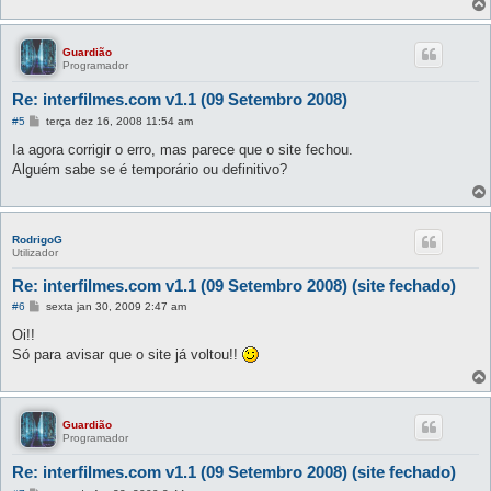
Guardião
Programador
Re: interfilmes.com v1.1 (09 Setembro 2008)
M
#5
terça dez 16, 2008 11:54 am
e
n
Ia agora corrigir o erro, mas parece que o site fechou.
s
Alguém sabe se é temporário ou definitivo?
a
g
e
m
RodrigoG
Utilizador
Re: interfilmes.com v1.1 (09 Setembro 2008) (site fechado)
M
#6
sexta jan 30, 2009 2:47 am
e
n
Oi!!
s
Só para avisar que o site já voltou!!
a
g
e
m
Guardião
Programador
Re: interfilmes.com v1.1 (09 Setembro 2008) (site fechado)