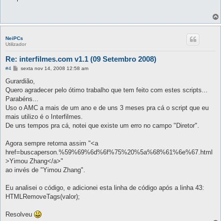
s
a
g
e
m
NeiPCs
Utilizador
Re: interfilmes.com v1.1 (09 Setembro 2008)
M
#4
sexta nov 14, 2008 12:58 am
e
n
Gurardião,
s
Quero agradecer pelo ótimo trabalho que tem feito com estes scripts...
a
g
Parabéns...
e
Uso o AMC a mais de um ano e de uns 3 meses pra cá o script que eu
m
mais utilizo é o Interfilmes.
De uns tempos pra cá, notei que existe um erro no campo "Diretor".
Agora sempre retorna assim "<a
href=buscaperson.%59%69%6d%6f%75%20%5a%68%61%6e%67.html
>Yimou Zhang</a>"
ao invés de "Yimou Zhang".
Eu analisei o código, e adicionei esta linha de código após a linha 43:
HTMLRemoveTags(valor);
Resolveu