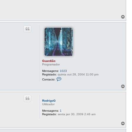
T
o
p
o
Guardião
Programador
Mensagens:
1023
Registado:
quinta out 28, 2004 11:00 pm
C
Contacto:
o
n
T
t
o
a
p
c
o
t
RodrigoG
o
Utilizador
G
u
Mensagens:
1
a
Registado:
sexta jan 30, 2009 2:46 am
r
d
T
i
o
ã
o
p