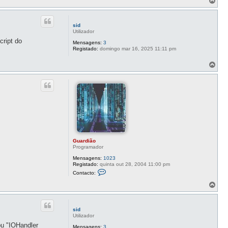
o
p
o
sid
Utilizador
ript do
Mensagens:
3
Registado:
domingo mar 16, 2025 11:11 pm
T
o
p
o
Guardião
Programador
Mensagens:
1023
Registado:
quinta out 28, 2004 11:00 pm
C
Contacto:
o
n
T
t
o
a
p
c
o
t
sid
o
Utilizador
G
ou "IOHandler
u
Mensagens:
3