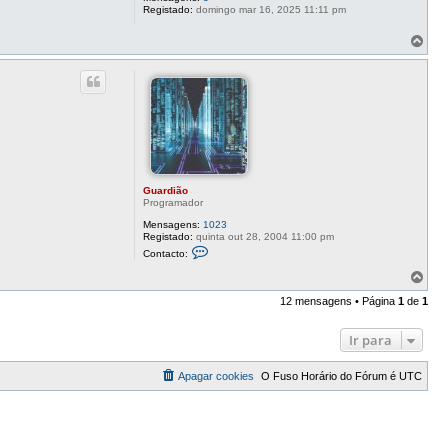
a
Registado:
domingo mar 16, 2025 11:11 pm
r
d
T
i
o
ã
o
p
o
Guardião
Programador
Mensagens:
1023
Registado:
quinta out 28, 2004 11:00 pm
C
Contacto:
o
n
T
t
o
a
12 mensagens • Página
1
de
1
p
c
o
t
o
Ir para
G
u
a
Apagar cookies
O Fuso Horário do Fórum é
UTC
r
d
i
ã
o