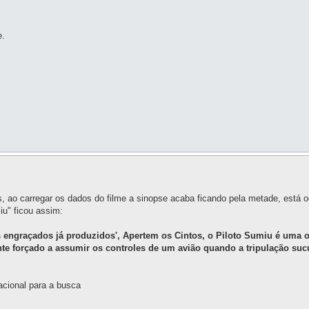
e.
mes, ao carregar os dados do filme a sinopse acaba ficando pela metade, está
iu" ficou assim:
s engraçados já produzidos', Apertem os Cintos, o Piloto Sumiu é uma 
te forçado a assumir os controles de um avião quando a tripulação s
nacional para a busca