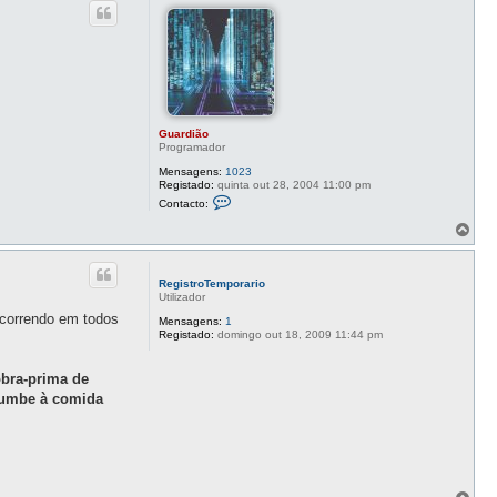
o
Guardião
Programador
Mensagens:
1023
Registado:
quinta out 28, 2004 11:00 pm
C
Contacto:
o
n
T
t
o
a
p
c
o
t
RegistroTemporario
o
Utilizador
G
 ocorrendo em todos
u
Mensagens:
1
a
Registado:
domingo out 18, 2009 11:44 pm
r
d
i
obra-prima de
ã
ucumbe à comida
o
T