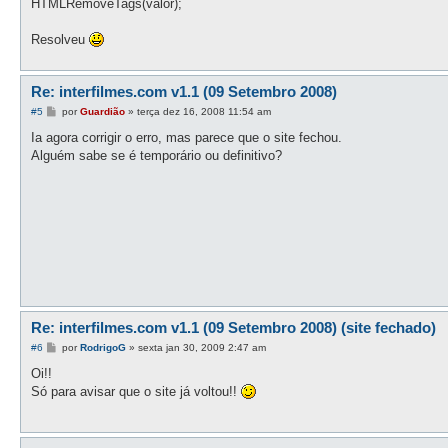
HTMLRemoveTags(valor);
Resolveu
Re: interfilmes.com v1.1 (09 Setembro 2008)
M
#5
por
Guardião
»
terça dez 16, 2008 11:54 am
e
n
Ia agora corrigir o erro, mas parece que o site fechou.
s
Alguém sabe se é temporário ou definitivo?
a
g
e
m
Re: interfilmes.com v1.1 (09 Setembro 2008) (site fechado)
M
#6
por
RodrigoG
»
sexta jan 30, 2009 2:47 am
e
n
Oi!!
s
Só para avisar que o site já voltou!!
a
g
e
m