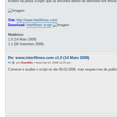
ficheiro na pasta Scripts que se encontra dentro do directório Ant Movie
a
g
e
m
Site:
http://www.interfilmes.com/
Download:
Interfilmes script
Histórico:
1.0 (14 Maio 2008)
1.1 (09 Setembro 2008)
Re: www.interfilmes.com v1.0 (14 Maio 2008)
M
#2
por
Guardião
»
terça mai 13, 2008 11:25 pm
e
n
Comecei e acabei o script no dia 06-02-2008, mas esqueci-me de public
s
a
g
e
m