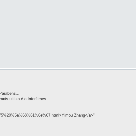
Parabéns...
is utilizo é o Interfilmes.
6f%75%20%5a%68%61%6e%67.html>Yimou Zhang</a>"