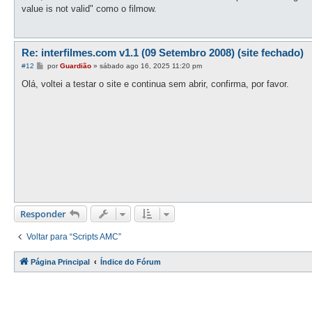
s
value is not valid" como o filmow.
a
g
e
m
Re: interfilmes.com v1.1 (09 Setembro 2008) (site fechado)
M
#12
por
Guardião
»
sábado ago 16, 2025 11:20 pm
e
n
Olá, voltei a testar o site e continua sem abrir, confirma, por favor.
s
a
g
e
m
Responder
Voltar para “Scripts AMC”
Página Principal
Índice do Fórum