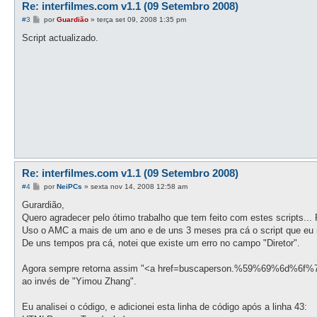
Re: interfilmes.com v1.1 (09 Setembro 2008)
M
#3
por
Guardião
»
terça set 09, 2008 1:35 pm
e
n
Script actualizado.
s
a
g
e
m
Re: interfilmes.com v1.1 (09 Setembro 2008)
M
#4
por
NeiPCs
»
sexta nov 14, 2008 12:58 am
e
n
Gurardião,
s
Quero agradecer pelo ótimo trabalho que tem feito com estes scripts... 
a
g
Uso o AMC a mais de um ano e de uns 3 meses pra cá o script que eu ma
e
De uns tempos pra cá, notei que existe um erro no campo "Diretor".
m
Agora sempre retorna assim "<a href=buscaperson.%59%69%6d%
ao invés de "Yimou Zhang".
Eu analisei o código, e adicionei esta linha de código após a linha 43: