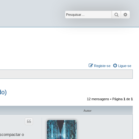
Pesquisar
Pesqu
Registe-se
Ligue-se
do)
12 mensagens • Página
1
de
1
Autor
escompactar o