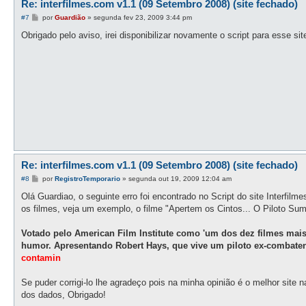
Re: interfilmes.com v1.1 (09 Setembro 2008) (site fechado)
M
#7
por
Guardião
»
segunda fev 23, 2009 3:44 pm
e
n
Obrigado pelo aviso, irei disponibilizar novamente o script para esse sit
s
a
g
e
m
Re: interfilmes.com v1.1 (09 Setembro 2008) (site fechado)
M
#8
por
RegistroTemporario
»
segunda out 19, 2009 12:04 am
e
n
Olá Guardiao, o seguinte erro foi encontrado no Script do site Interfil
s
os filmes, veja um exemplo, o filme "Apertem os Cintos... O Piloto Sum
a
g
e
Votado pelo American Film Institute como 'um dos dez filmes mai
m
humor. Apresentando Robert Hays, que vive um piloto ex-combaten
contamin
Se puder corrigi-lo lhe agradeço pois na minha opinião é o melhor site 
dos dados, Obrigado!