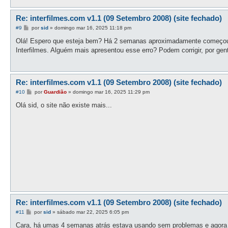
Re: interfilmes.com v1.1 (09 Setembro 2008) (site fechado)
M
#9
por
sid
»
domingo mar 16, 2025 11:18 pm
e
n
Olá! Espero que esteja bem? Há 2 semanas aproximadamente começou a 
s
Interfilmes. Alguém mais apresentou esse erro? Podem corrigir, por gen
a
g
e
m
Re: interfilmes.com v1.1 (09 Setembro 2008) (site fechado)
M
#10
por
Guardião
»
domingo mar 16, 2025 11:29 pm
e
n
Olá sid, o site não existe mais...
s
a
g
e
m
Re: interfilmes.com v1.1 (09 Setembro 2008) (site fechado)
M
#11
por
sid
»
sábado mar 22, 2025 6:05 pm
e
n
Cara, há umas 4 semanas atrás estava usando sem problemas e agora 