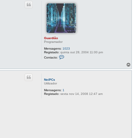
p
c
o
t
o
G
u
a
r
d
i
ã
Guardião
o
Programador
Mensagens:
1023
Registado:
quinta out 28, 2004 11:00 pm
C
Contacto:
o
n
T
t
o
a
p
c
o
t
NeiPCs
o
Utilizador
G
u
Mensagens:
1
a
Registado:
sexta nov 14, 2008 12:47 am
r
d
i
ã
o