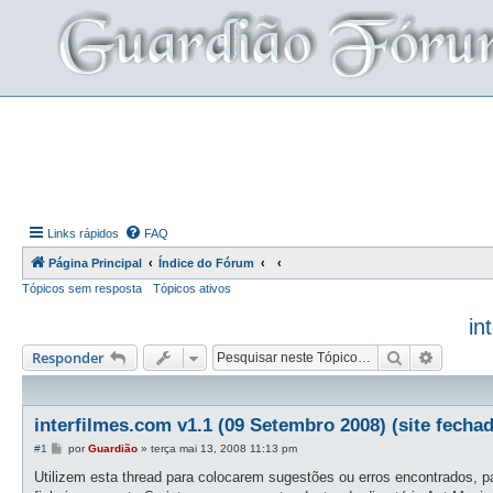
Links rápidos
FAQ
Página Principal
Índice do Fórum
Tópicos sem resposta
Tópicos ativos
in
Pesquisar
Pesquis
Responder
interfilmes.com v1.1 (09 Setembro 2008) (site fecha
M
#1
por
Guardião
»
terça mai 13, 2008 11:13 pm
e
n
Utilizem esta thread para colocarem sugestões ou erros encontrados, pa
s