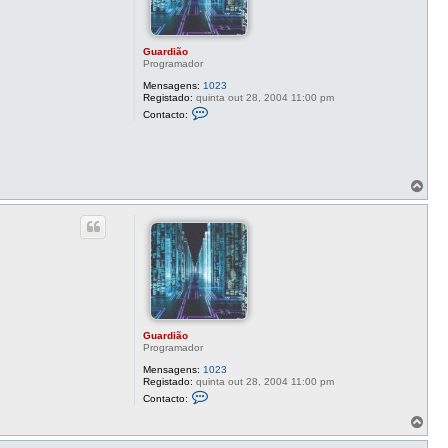
Guardião
Programador
Mensagens:
1023
Registado:
quinta out 28, 2004 11:00 pm
C
Contacto:
o
n
t
a
c
t
T
o
o
G
p
u
o
a
r
d
i
ã
o
Guardião
Programador
Mensagens:
1023
Registado:
quinta out 28, 2004 11:00 pm
C
Contacto:
o
n
T
t
o
a