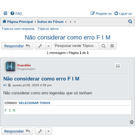
FAQ
Registe-se
Ligue-se
P
Página Principal
Índice do Fórum
Tópicos sem resposta
Tópicos ativos
e
Não considerar como erro F I M
s
q
Pesquisar
Pesquisa 
Responder
u
1 mensagem • Página
1
de
1
i
s
Guardião
Programador
a
Não considerar como erro F I M
r
M
#1
quarta jul 08, 2026 4:59 pm
e
n
Não considerar como erro legendas que só tenham
s
a
CÓDIGO:
g
SELECIONAR TODOS
e
F I M
m
Responder