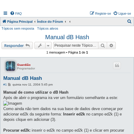
FAQ
Registe-se
Ligue-se
P
Página Principal
Índice do Fórum
Tópicos sem resposta
Tópicos ativos
e
Manual dB Hash
s
q
Pesquisar
Pesquisa 
Responder
u
1 mensagem • Página
1
de
1
i
s
Guardião
Programador
a
Manual dB Hash
r
M
#1
quinta nov 11, 2004 5:45 pm
e
n
Manual de como utilizar o dB Hash
s
Após de abrir o programa ira ver um formulário semelhante a este:
a
g
e
Como ainda não tem dados na sua base de dados deve começar por
m
adicionar ed2k da seguinte forma:
Inserir ed2k
no campo ed2k (1) e
depois clique em adicionar (3).
Procurar ed2k:
inserir o ed2k no campo ed2k (1) e clicar em procurar