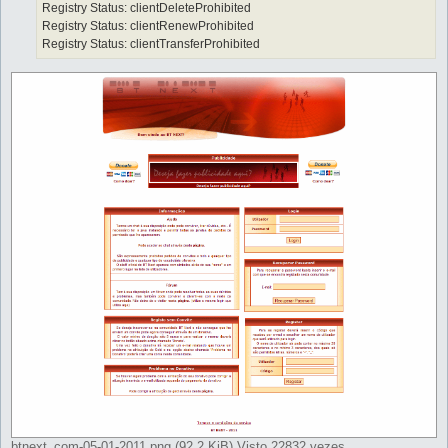
Registry Status: clientDeleteProhibited
Registry Status: clientRenewProhibited
Registry Status: clientTransferProhibited
btnext_com-05-01-2011.png (92.2 KiB) Visto 22832 vezes