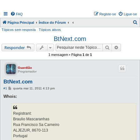
FAQ
Registe-se
Ligue-se
P
Página Principal
Índice do Fórum
Tópicos sem resposta
Tópicos ativos
e
BtNext.com
s
q
Pesquisar
Pesquisa 
Responder
u
1 mensagem • Página
1
de
1
i
s
Guardião
Programador
a
BtNext.com
r
M
#1
quarta mai 11, 2011 4:13 pm
e
n
Whois:
s
a
g
e
Registrant:
m
Braulio Mascaranhas
Rua Francisco Sa Carneiro
ALJEZUR, 8670-113
Portugal