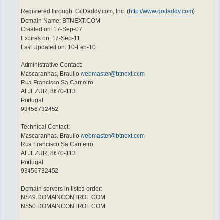
Registered through: GoDaddy.com, Inc. (
http://www.godaddy.com
)
Domain Name: BTNEXT.COM
Created on: 17-Sep-07
Expires on: 17-Sep-11
Last Updated on: 10-Feb-10
Administrative Contact:
Mascaranhas, Braulio
webmaster@btnext.com
Rua Francisco Sa Carneiro
ALJEZUR, 8670-113
Portugal
93456732452
Technical Contact:
Mascaranhas, Braulio
webmaster@btnext.com
Rua Francisco Sa Carneiro
ALJEZUR, 8670-113
Portugal
93456732452
Domain servers in listed order:
NS49.DOMAINCONTROL.COM
NS50.DOMAINCONTROL.COM