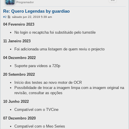
Programador
Re: Quero Legendas by guardiao
M
#2
sábado jun 22, 2019 5:39 am
e
n
04 Fevereiro 2023
s
a
No login o recaptcha foi substituido pelo turnstile
g
e
11 Janeiro 2023
m
Foi adicionada uma listagem de quem reviu o projecto
04 Dezembro 2022
Suporte para videos a 720p
20 Setembro 2022
Início dos testes ao novo motor de OCR
Possibilidade de trocar a imagem limpa com a imagem original na
revisão, consultar as opções
10 Junho 2022
Compatível com o TVCine
07 Dezembro 2020
Compatível com o Meo Series