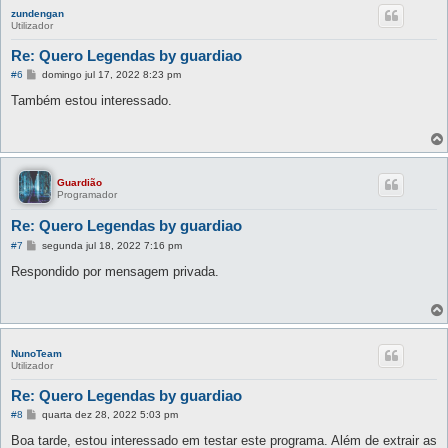
zundengan
Utilizador
Re: Quero Legendas by guardiao
M
#6
domingo jul 17, 2022 8:23 pm
e
n
Também estou interessado.
s
a
g
e
m
Guardião
Programador
Re: Quero Legendas by guardiao
M
#7
segunda jul 18, 2022 7:16 pm
e
n
Respondido por mensagem privada.
s
a
g
e
m
NunoTeam
Utilizador
Re: Quero Legendas by guardiao
M
#8
quarta dez 28, 2022 5:03 pm
e
n
Boa tarde, estou interessado em testar este programa. Além de extrair as