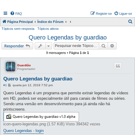
FAQ
Registe-se
Ligue-se
P
Página Principal
Índice do Fórum
Tópicos sem resposta
Tópicos ativos
e
Quero Legendas by guardiao
s
q
Pesquisar
Pesquisa 
Responder
u
9 mensagens • Página
1
de
1
i
s
Guardião
Programador
a
Quero Legendas by guardiao
r
M
#1
quarta jun 12, 2019 7:52 pm
e
n
Quero Legendas é um programa que permite extrair legendas de vídeos
s
em HD, poderá ser especialmente útil para canais de filmes ou séries.
a
g
Sendo uma versão em desenvolvimento para já ainda não há
e
printscreens.
m
icon-quero-legendas.png (1.57 KiB) Visto 394342 vezes
Quero Legendas - login