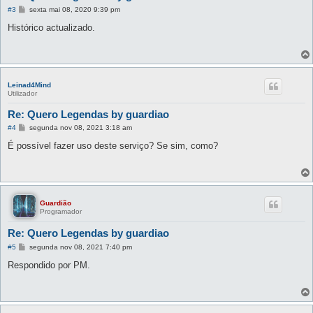
M
#3
sexta mai 08, 2020 9:39 pm
e
n
Histórico actualizado.
s
a
g
e
m
Leinad4Mind
Utilizador
Re: Quero Legendas by guardiao
M
#4
segunda nov 08, 2021 3:18 am
e
n
É possível fazer uso deste serviço? Se sim, como?
s
a
g
e
m
Guardião
Programador
Re: Quero Legendas by guardiao
M
#5
segunda nov 08, 2021 7:40 pm
e
n
Respondido por PM.
s
a
g
e
m