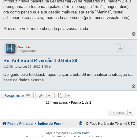
introduzir nova palavra na BD externa(??) se reparares na imagem 2 e 3
o programa alertou para a palavra "Srta" e sugeriu "Sra" (imagem dois)
ora como penso que a sugestão mais realista seria "Menina", tentei
adicionar essa palavra, mas nada aconteceu (pelo menos visualmente).
Mais uma vez, muito obrigado pela vossa ajuda.
Guardião
Programador
Re: AntiSub BR versão 1.0 Beta 28
M
#13
terça set 27, 2022 3:58 pm
e
n
Obrigado pelo feedback, após lançar a beta 39 irei analisar a situação da
s
base de dados externa.
a
g
e
m
Responder
13 mensagens • Página
1
de
1
Ir para
Página Principal
Índice do Fórum
O Fuso Horário do Fórum é
UTC
Style developer by
Zuma Portal
,