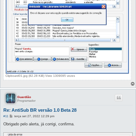
Clipboard01.jpg (82.28 KiB) Visto 1309095 vezes
Guardião
Programador
Re: AntiSub BR versão 1.0 Beta 28
M
#11
terça set 27, 2022 12:29 pm
e
n
Obrigado pelo alerta, já corrigi, confirma.
s
a
g