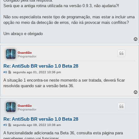
Obrigado pela tua resposta.
s
Será que a antiga rotina utilizada na versão 0.9.3, não ajudaria?!
a
g
e
Não sou especialista neste tipo de programação, mas estar a incluir uma
m
opção no meio da detecção de erros, não irá provocar mais conflitos?
Um abraço e obrigado
Guardião
Programador
Re: AntiSub BR versão 1.0 Beta 28
M
#8
segunda ago 01, 2022 10:36 pm
e
n
A situação 1 encontra-se neste momento a ser tratada, deverá ficar
s
resolvida quando sair a versão beta 36.
a
g
e
m
Guardião
Programador
Re: AntiSub BR versão 1.0 Beta 28
M
#9
segunda ago 08, 2022 10:38 am
e
n
A funcionalidade adicionada na Beta 36, consulta esta página para
s
perceberes como vai funcionar.