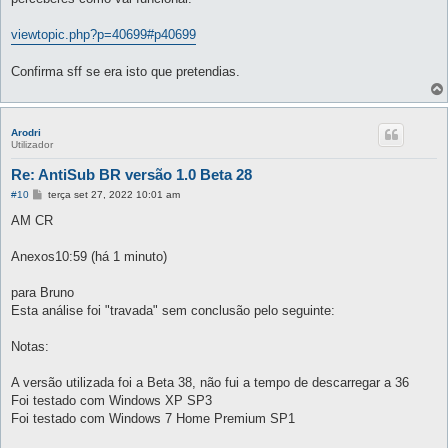
a
g
e
viewtopic.php?p=40699#p40699
m
Confirma sff se era isto que pretendias.
Arodri
Utilizador
Re: AntiSub BR versão 1.0 Beta 28
M
#10
terça set 27, 2022 10:01 am
e
n
AM CR
s
a
g
Anexos10:59 (há 1 minuto)
e
m
para Bruno
Esta análise foi "travada" sem conclusão pelo seguinte:
Notas:
A versão utilizada foi a Beta 38, não fui a tempo de descarregar a 36
Foi testado com Windows XP SP3
Foi testado com Windows 7 Home Premium SP1