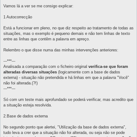
e
n
Vamos lá a ver se me consigo explicar:
s
a
g
1 Autocorrecção
e
m
Está a funcionar em pleno, no que diz respeito ao tratamento de todas as
situações, mas o exemplo é pequeno demais e não tem linhas de texto
entre as linhas que contêm a palavra em apreço.
Relembro o que disse numa das minhas intervenções anteriores:
---***---
Analisada a comparação com o ficheiro original
verifica-se que foram
alteradas diversas situações
(logicamente com a base de dados
externa) - situação não pretendida e há linhas em que a palavra "Você"
não foi alterada.(?!)
---***---
Só com um teste mais aprofundado se poderá verificar, mas acredito que
a situação esteja resolvida.
2.Base de dados externa
No segundo ponto que alertei, "Utilização da base de dados externa",
tudo leva a crer que a situação não foi alterada, ou seja não se pode