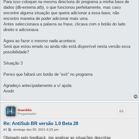
Para isso coloquei na mesma directoria do programa a minha base de
dados (db-externa.atb), o que funcionou perfeitamente, mas caso
encontre alguma situação que queira adicionar a essa base, não
encontro maneira de poder adicionar mais uma.
Antes seleccionava a palavra ou frase, clicava com o botão do lado
direito e adicionava.
Agora ao fazer o mesmo nada acontece.
Será que estou errado ou ainda não está disponível nesta versão essa
possibilidade?
Situação 3
Penso que faltará um botão de “exit” no programa
Agradeço antecipadamente a v/ ajuda
Arodri
Guardião
Programador
Re: AntiSub BR versão 1.0 Beta 28
M
#2
domingo dez 05, 2021 9:25 pm
e
n
Obrigado pelo feedback, irei analisar as situações descritas.