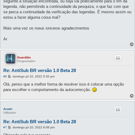
seguinte à situação encontrada, ou seja vai práticamente para o fim da
legenda, não permitindo a continuidade da pesquiza, o que faz com que
se perca a continuidade da verificação das legendas. É mesmo assim ou
estou a fazer alguma coisa mal?
Mais uma vez os meus sinceros agradecimentos
Ar
Guardião
Programador
Re: AntiSub BR versão 1.0 Beta 28
M
#6
domingo jul 10, 2022 5:30 pm
e
n
Olá, penso que a melhor forma de resolver isso é colocar uma opção
s
para escolher o comportamento da autocorrecção.
a
g
e
m
Arodri
Utilizador
Re: AntiSub BR versão 1.0 Beta 28
M
#7
domingo jul 10, 2022 6:06 pm
e
n