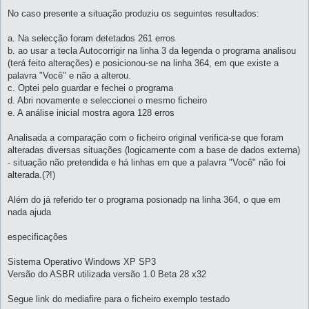
No caso presente a situação produziu os seguintes resultados:
a. Na selecção foram detetados 261 erros
b. ao usar a tecla Autocorrigir na linha 3 da legenda o programa analisou
(terá feito alterações) e posicionou-se na linha 364, em que existe a
palavra "Você" e não a alterou.
c. Optei pelo guardar e fechei o programa
d. Abri novamente e seleccionei o mesmo ficheiro
e. A análise inicial mostra agora 128 erros
Analisada a comparação com o ficheiro original verifica-se que foram
alteradas diversas situações (logicamente com a base de dados externa)
- situação não pretendida e há linhas em que a palavra "Você" não foi
alterada.(?!)
Além do já referido ter o programa posionadp na linha 364, o que em
nada ajuda
especificações
Sistema Operativo Windows XP SP3
Versão do ASBR utilizada versão 1.0 Beta 28 x32
Segue link do mediafire para o ficheiro exemplo testado