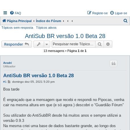
FAQ
Registe-se
Ligue-se
P
Página Principal
Índice do Fórum
Tópicos sem resposta
Tópicos ativos
e
AntiSub BR versão 1.0 Beta 28
s
q
Pesquisar
Pesquisa 
Responder
u
13 mensagens • Página
1
de
1
i
s
Arodri
Utilizador
a
AntiSub BR versão 1.0 Beta 28
r
M
#1
domingo dez 05, 2021 5:20 pm
e
n
Boa tarde
s
a
g
É engraçado que a mensagem que recebi e respondi no Pipocas, venha
e
cair na mesma altura em que (e só agora ) descobri o “Guardião Fórum”
m
Sou utilizador do AntiSubBR desde há muitos anos e sempre utilizei a
versão 0.9.3
Na mesma criei uma base de dados bastante grande, ao longo dos