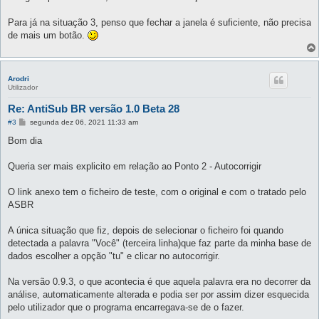
s
a
g
Para já na situação 3, penso que fechar a janela é suficiente, não precisa
e
de mais um botão.
m
Arodri
Utilizador
Re: AntiSub BR versão 1.0 Beta 28
M
#3
segunda dez 06, 2021 11:33 am
e
n
Bom dia
s
a
g
Queria ser mais explicito em relação ao Ponto 2 - Autocorrigir
e
m
O link anexo tem o ficheiro de teste, com o original e com o tratado pelo
ASBR
A única situação que fiz, depois de selecionar o ficheiro foi quando
detectada a palavra "Você" (terceira linha)que faz parte da minha base de
dados escolher a opção "tu" e clicar no autocorrigir.
Na versão 0.9.3, o que acontecia é que aquela palavra era no decorrer da
análise, automaticamente alterada e podia ser por assim dizer esquecida
pelo utilizador que o programa encarregava-se de o fazer.