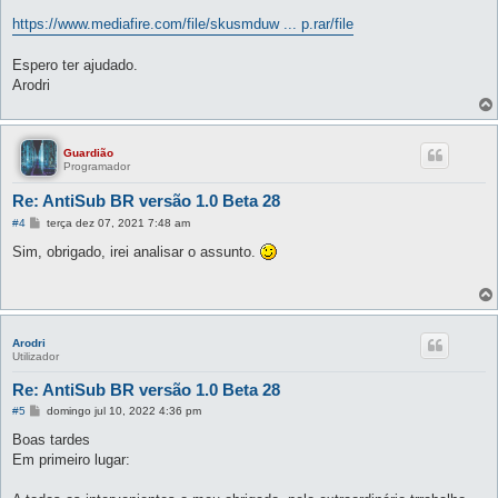
https://www.mediafire.com/file/skusmduw ... p.rar/file
Espero ter ajudado.
Arodri
Guardião
Programador
Re: AntiSub BR versão 1.0 Beta 28
M
#4
terça dez 07, 2021 7:48 am
e
n
Sim, obrigado, irei analisar o assunto.
s
a
g
e
m
Arodri
Utilizador
Re: AntiSub BR versão 1.0 Beta 28
M
#5
domingo jul 10, 2022 4:36 pm
e
n
Boas tardes
s
Em primeiro lugar:
a
g
e