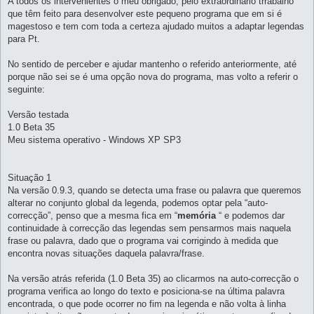
A todos os intervenientes o meu obrigado, pelo extraordinário trrabalho
m
que têm feito para desenvolver este pequeno programa que em si é
magestoso e tem com toda a certeza ajudado muitos a adaptar legendas
para Pt.
No sentido de perceber e ajudar mantenho o referido anteriormente, até
porque não sei se é uma opção nova do programa, mas volto a referir o
seguinte:
Versão testada
1.0 Beta 35
Meu sistema operativo - Windows XP SP3
Situação 1
Na versão 0.9.3, quando se detecta uma frase ou palavra que queremos
alterar no conjunto global da legenda, podemos optar pela “auto-
correcção”, penso que a mesma fica em “
memória
“ e podemos dar
continuidade à correcção das legendas sem pensarmos mais naquela
frase ou palavra, dado que o programa vai corrigindo à medida que
encontra novas situações daquela palavra/frase.
Na versão atrás referida (1.0 Beta 35) ao clicarmos na auto-correcção o
programa verifica ao longo do texto e posiciona-se na última palavra
encontrada, o que pode ocorrer no fim na legenda e não volta à linha