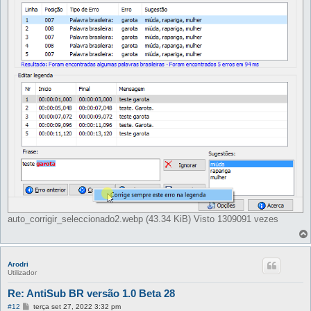
e
m
auto_corrigir_seleccionado2.webp (43.34 KiB) Visto 1309091 vezes
Arodri
Utilizador
Re: AntiSub BR versão 1.0 Beta 28
M
#12
terça set 27, 2022 3:32 pm