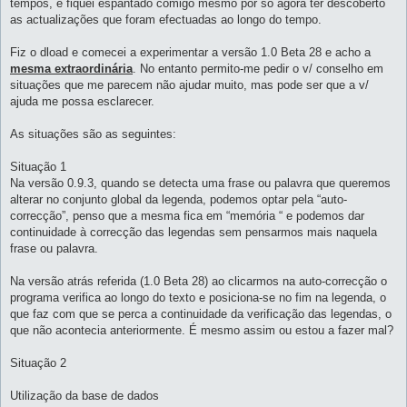
tempos, e fiquei espantado comigo mesmo por só agora ter descoberto
as actualizações que foram efectuadas ao longo do tempo.
Fiz o dload e comecei a experimentar a versão 1.0 Beta 28 e acho a
mesma extraordinária
. No entanto permito-me pedir o v/ conselho em
situações que me parecem não ajudar muito, mas pode ser que a v/
ajuda me possa esclarecer.
As situações são as seguintes:
Situação 1
Na versão 0.9.3, quando se detecta uma frase ou palavra que queremos
alterar no conjunto global da legenda, podemos optar pela “auto-
correcção”, penso que a mesma fica em “memória “ e podemos dar
continuidade à correcção das legendas sem pensarmos mais naquela
frase ou palavra.
Na versão atrás referida (1.0 Beta 28) ao clicarmos na auto-correcção o
programa verifica ao longo do texto e posiciona-se no fim na legenda, o
que faz com que se perca a continuidade da verificação das legendas, o
que não acontecia anteriormente. É mesmo assim ou estou a fazer mal?
Situação 2
Utilização da base de dados