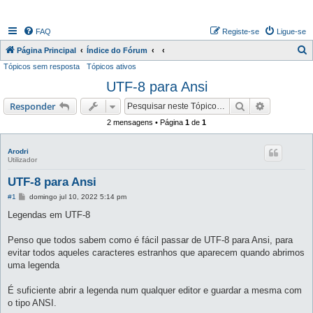
FAQ
Registe-se
Ligue-se
P
Página Principal
Índice do Fórum
Tópicos sem resposta
Tópicos ativos
e
UTF-8 para Ansi
s
q
Pesquisar
Pesquisa 
Responder
u
2 mensagens • Página
1
de
1
i
s
Arodri
Utilizador
a
UTF-8 para Ansi
r
M
#1
domingo jul 10, 2022 5:14 pm
e
n
Legendas em UTF-8
s
a
g
Penso que todos sabem como é fácil passar de UTF-8 para Ansi, para
e
evitar todos aqueles caracteres estranhos que aparecem quando abrimos
m
uma legenda
É suficiente abrir a legenda num qualquer editor e guardar a mesma com
o tipo ANSI.