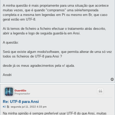
A minha questão é mais propriamente para uma situação que acontece
muitas vezes, que é quando "compramos" uma série/temporada
completa e a mesma tem legendas em Pt ou mesmo em Br, que caso
geral estão em UTF-8.
Ai lá temos de ficheiro a ficheiro efectuar o tratamento atrás descrito,
abrir a legenda e logo de seguida guardá-la em Ansi.
A questão:
Será que existe algum modo/software, que permita alterar de uma só vez
todos os ficheiros de UTF-8 para Ansi ?
desde já os meus agradecimentos pela v/ ajuda.
Arodri
Guardião
Programador
Re: UTF-8 para Ansi
M
#2
segunda jul 11, 2022 4:33 pm
e
n
Na minha opinião é sempre preferível usar UTF-8 do que Ansi, muitas