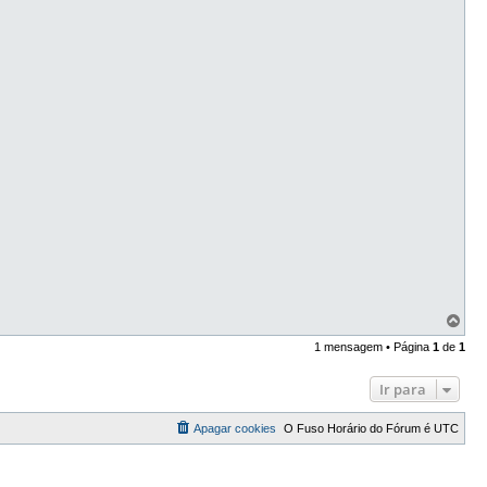
T
o
1 mensagem • Página
1
de
1
p
o
Ir para
Apagar cookies
O Fuso Horário do Fórum é
UTC