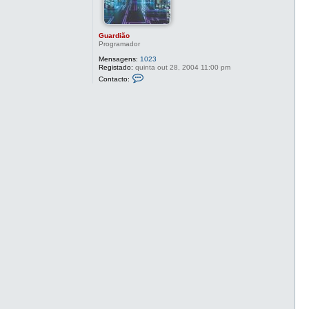
Guardião
Programador
Mensagens:
1023
Registado:
quinta out 28, 2004 11:00 pm
C
Contacto:
o
n
t
a
c
t
o
G
u
a
r
d
i
ã
o