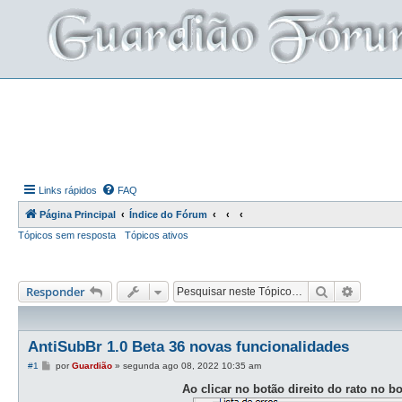
Links rápidos
FAQ
Página Principal
Índice do Fórum
Tópicos sem resposta
Tópicos ativos
Pesquisar
Pesquis
Responder
AntiSubBr 1.0 Beta 36 novas funcionalidades
M
#1
por
Guardião
»
segunda ago 08, 2022 10:35 am
e
n
Ao clicar no botão direito do rato no b
s