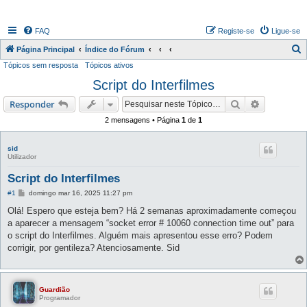
FAQ
Registe-se
Ligue-se
P
Página Principal
Índice do Fórum
Tópicos sem resposta
Tópicos ativos
e
Script do Interfilmes
s
q
Pesquisar
Pesquisa 
Responder
u
2 mensagens • Página
1
de
1
i
s
sid
Utilizador
a
Script do Interfilmes
r
M
#1
domingo mar 16, 2025 11:27 pm
e
n
Olá! Espero que esteja bem? Há 2 semanas aproximadamente começou
s
a aparecer a mensagem “socket error # 10060 connection time out” para
a
g
o script do Interfilmes. Alguém mais apresentou esse erro? Podem
e
corrigir, por gentileza? Atenciosamente. Sid
m
Guardião
Programador