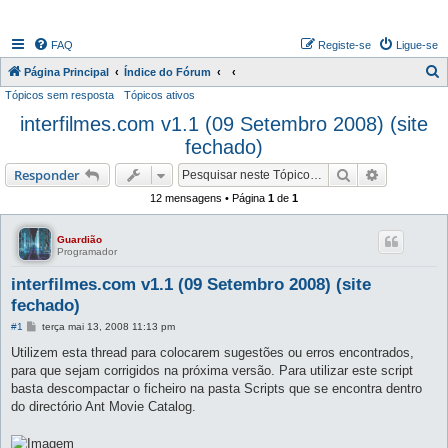
FAQ
Registe-se
Ligue-se
P
Página Principal
Índice do Fórum
Tópicos sem resposta
Tópicos ativos
e
interfilmes.com v1.1 (09 Setembro 2008) (site
s
fechado)
q
u
Pesquisar
Pesquisa 
Responder
i
12 mensagens • Página
1
de
1
s
a
Guardião
Programador
r
interfilmes.com v1.1 (09 Setembro 2008) (site
fechado)
M
#1
terça mai 13, 2008 11:13 pm
e
n
Utilizem esta thread para colocarem sugestões ou erros encontrados,
s
para que sejam corrigidos na próxima versão. Para utilizar este script
a
g
basta descompactar o ficheiro na pasta Scripts que se encontra dentro
e
do directório Ant Movie Catalog.
m