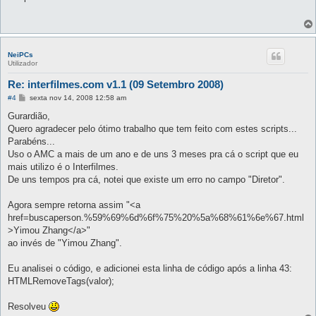
s
a
g
e
m
NeiPCs
Utilizador
Re: interfilmes.com v1.1 (09 Setembro 2008)
M
#4
sexta nov 14, 2008 12:58 am
e
n
Gurardião,
s
Quero agradecer pelo ótimo trabalho que tem feito com estes scripts...
a
g
Parabéns...
e
Uso o AMC a mais de um ano e de uns 3 meses pra cá o script que eu
m
mais utilizo é o Interfilmes.
De uns tempos pra cá, notei que existe um erro no campo "Diretor".
Agora sempre retorna assim "<a
href=buscaperson.%59%69%6d%6f%75%20%5a%68%61%6e%67.html
>Yimou Zhang</a>"
ao invés de "Yimou Zhang".
Eu analisei o código, e adicionei esta linha de código após a linha 43:
HTMLRemoveTags(valor);
Resolveu