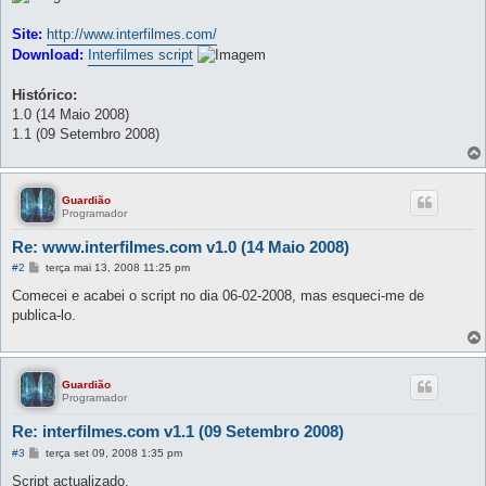
Site:
http://www.interfilmes.com/
Download:
Interfilmes script
Histórico:
1.0 (14 Maio 2008)
1.1 (09 Setembro 2008)
Guardião
Programador
Re: www.interfilmes.com v1.0 (14 Maio 2008)
M
#2
terça mai 13, 2008 11:25 pm
e
n
Comecei e acabei o script no dia 06-02-2008, mas esqueci-me de
s
publica-lo.
a
g
e
m
Guardião
Programador
Re: interfilmes.com v1.1 (09 Setembro 2008)
M
#3
terça set 09, 2008 1:35 pm
e
n
Script actualizado.