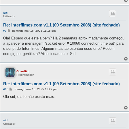
sid
Utilizador
Re: interfilmes.com v1.1 (09 Setembro 2008) (site fechado)
M
#9
domingo mar 16, 2025 11:18 pm
e
n
Olá! Espero que esteja bem? Há 2 semanas aproximadamente começou
s
a aparecer a mensagem “socket error # 10060 connection time out” para
a
g
o script do Interfilmes. Alguém mais apresentou esse erro? Podem
e
corrigir, por gentileza? Atenciosamente. Sid
m
Guardião
Programador
Re: interfilmes.com v1.1 (09 Setembro 2008) (site fechado)
M
#10
domingo mar 16, 2025 11:29 pm
e
n
Olá sid, o site não existe mais...
s
a
g
e
m
sid
Utilizador