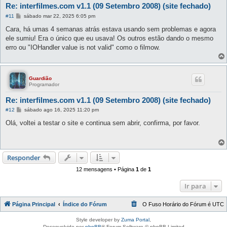
Re: interfilmes.com v1.1 (09 Setembro 2008) (site fechado)
M
#11
sábado mar 22, 2025 6:05 pm
e
n
Cara, há umas 4 semanas atrás estava usando sem problemas e agora
s
ele sumiu! Era o único que eu usava! Os outros estão dando o mesmo
a
g
erro ou "IOHandler value is not valid" como o filmow.
e
m
Guardião
Programador
Re: interfilmes.com v1.1 (09 Setembro 2008) (site fechado)
M
#12
sábado ago 16, 2025 11:20 pm
e
n
Olá, voltei a testar o site e continua sem abrir, confirma, por favor.
s
a
g
e
m
Responder
12 mensagens • Página
1
de
1
Ir para
Página Principal
Índice do Fórum
O Fuso Horário do Fórum é
UTC
Style developer by
Zuma Portal
,
Desenvolvido por
phpBB
® Forum Software © phpBB Limited