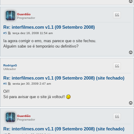
Guardião
Programador
Re: interfilmes.com v1.1 (09 Setembro 2008)
M
#5
terça dez 16, 2008 11:54 am
e
n
Ia agora corrigir o erro, mas parece que o site fechou.
s
Alguém sabe se é temporário ou definitivo?
a
g
e
m
RodrigoG
Utilizador
Re: interfilmes.com v1.1 (09 Setembro 2008) (site fechado)
M
#6
sexta jan 30, 2009 2:47 am
e
n
Oi!!
s
Só para avisar que o site já voltou!!
a
g
e
m
Guardião
Programador
Re: interfilmes.com v1.1 (09 Setembro 2008) (site fechado)