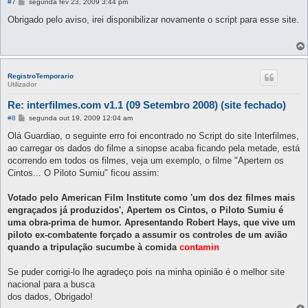
M
#7
segunda fev 23, 2009 3:44 pm
e
n
Obrigado pelo aviso, irei disponibilizar novamente o script para esse site.
s
a
g
e
m
RegistroTemporario
Utilizador
Re: interfilmes.com v1.1 (09 Setembro 2008) (site fechado)
M
#8
segunda out 19, 2009 12:04 am
e
n
Olá Guardiao, o seguinte erro foi encontrado no Script do site Interfilmes,
s
ao carregar os dados do filme a sinopse acaba ficando pela metade, está
a
g
ocorrendo em todos os filmes, veja um exemplo, o filme "Apertem os
e
Cintos... O Piloto Sumiu" ficou assim:
m
Votado pelo American Film Institute como 'um dos dez filmes mais
engraçados já produzidos', Apertem os Cintos, o Piloto Sumiu é
uma obra-prima de humor. Apresentando Robert Hays, que vive um
piloto ex-combatente forçado a assumir os controles de um avião
quando a tripulação sucumbe à comida
contamin
Se puder corrigi-lo lhe agradeço pois na minha opinião é o melhor site
nacional para a busca
dos dados, Obrigado!