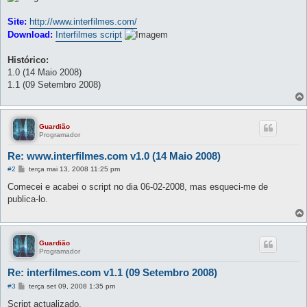
Site:
http://www.interfilmes.com/
Download:
Interfilmes script
Histórico:
1.0 (14 Maio 2008)
1.1 (09 Setembro 2008)
Guardião
Programador
Re: www.interfilmes.com v1.0 (14 Maio 2008)
M
#2
terça mai 13, 2008 11:25 pm
e
n
Comecei e acabei o script no dia 06-02-2008, mas esqueci-me de
s
publica-lo.
a
g
e
m
Guardião
Programador
Re: interfilmes.com v1.1 (09 Setembro 2008)
M
#3
terça set 09, 2008 1:35 pm
e
n
Script actualizado.