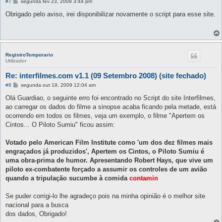
M
#7
segunda fev 23, 2009 3:44 pm
e
n
Obrigado pelo aviso, irei disponibilizar novamente o script para esse site.
s
a
g
e
m
RegistroTemporario
Utilizador
Re: interfilmes.com v1.1 (09 Setembro 2008) (site fechado)
M
#8
segunda out 19, 2009 12:04 am
e
n
Olá Guardiao, o seguinte erro foi encontrado no Script do site Interfilmes,
s
ao carregar os dados do filme a sinopse acaba ficando pela metade, está
a
g
ocorrendo em todos os filmes, veja um exemplo, o filme "Apertem os
e
Cintos... O Piloto Sumiu" ficou assim:
m
Votado pelo American Film Institute como 'um dos dez filmes mais
engraçados já produzidos', Apertem os Cintos, o Piloto Sumiu é
uma obra-prima de humor. Apresentando Robert Hays, que vive um
piloto ex-combatente forçado a assumir os controles de um avião
quando a tripulação sucumbe à comida
contamin
Se puder corrigi-lo lhe agradeço pois na minha opinião é o melhor site
nacional para a busca
dos dados, Obrigado!