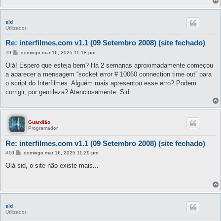
sid
Utilizador
Re: interfilmes.com v1.1 (09 Setembro 2008) (site fechado)
M
#9
domingo mar 16, 2025 11:18 pm
e
n
Olá! Espero que esteja bem? Há 2 semanas aproximadamente começou
s
a aparecer a mensagem “socket error # 10060 connection time out” para
a
g
o script do Interfilmes. Alguém mais apresentou esse erro? Podem
e
corrigir, por gentileza? Atenciosamente. Sid
m
Guardião
Programador
Re: interfilmes.com v1.1 (09 Setembro 2008) (site fechado)
M
#10
domingo mar 16, 2025 11:29 pm
e
n
Olá sid, o site não existe mais...
s
a
g
e
m
sid
Utilizador