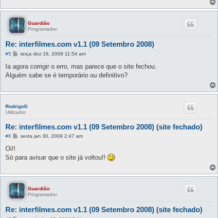
Guardião
Programador
Re: interfilmes.com v1.1 (09 Setembro 2008)
M
#5
terça dez 16, 2008 11:54 am
e
n
Ia agora corrigir o erro, mas parece que o site fechou.
s
Alguém sabe se é temporário ou definitivo?
a
g
e
m
RodrigoG
Utilizador
Re: interfilmes.com v1.1 (09 Setembro 2008) (site fechado)
M
#6
sexta jan 30, 2009 2:47 am
e
n
Oi!!
s
Só para avisar que o site já voltou!!
a
g
e
m
Guardião
Programador
Re: interfilmes.com v1.1 (09 Setembro 2008) (site fechado)