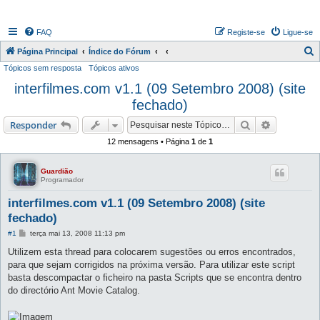
FAQ
Registe-se
Ligue-se
P
Página Principal
Índice do Fórum
Tópicos sem resposta
Tópicos ativos
e
interfilmes.com v1.1 (09 Setembro 2008) (site
s
fechado)
q
u
Pesquisar
Pesquisa 
Responder
i
12 mensagens • Página
1
de
1
s
a
Guardião
Programador
r
interfilmes.com v1.1 (09 Setembro 2008) (site
fechado)
M
#1
terça mai 13, 2008 11:13 pm
e
n
Utilizem esta thread para colocarem sugestões ou erros encontrados,
s
para que sejam corrigidos na próxima versão. Para utilizar este script
a
g
basta descompactar o ficheiro na pasta Scripts que se encontra dentro
e
do directório Ant Movie Catalog.
m