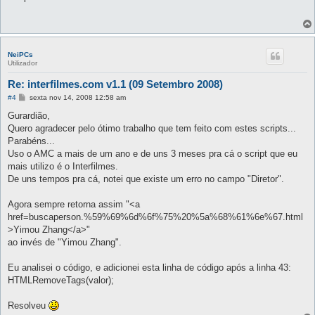
s
a
g
e
m
NeiPCs
Utilizador
Re: interfilmes.com v1.1 (09 Setembro 2008)
M
#4
sexta nov 14, 2008 12:58 am
e
n
Gurardião,
s
Quero agradecer pelo ótimo trabalho que tem feito com estes scripts...
a
g
Parabéns...
e
Uso o AMC a mais de um ano e de uns 3 meses pra cá o script que eu
m
mais utilizo é o Interfilmes.
De uns tempos pra cá, notei que existe um erro no campo "Diretor".
Agora sempre retorna assim "<a
href=buscaperson.%59%69%6d%6f%75%20%5a%68%61%6e%67.html
>Yimou Zhang</a>"
ao invés de "Yimou Zhang".
Eu analisei o código, e adicionei esta linha de código após a linha 43:
HTMLRemoveTags(valor);
Resolveu