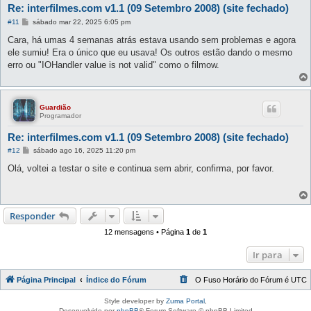
Re: interfilmes.com v1.1 (09 Setembro 2008) (site fechado)
M
#11
sábado mar 22, 2025 6:05 pm
e
n
Cara, há umas 4 semanas atrás estava usando sem problemas e agora
s
ele sumiu! Era o único que eu usava! Os outros estão dando o mesmo
a
g
erro ou "IOHandler value is not valid" como o filmow.
e
m
Guardião
Programador
Re: interfilmes.com v1.1 (09 Setembro 2008) (site fechado)
M
#12
sábado ago 16, 2025 11:20 pm
e
n
Olá, voltei a testar o site e continua sem abrir, confirma, por favor.
s
a
g
e
m
Responder
12 mensagens • Página
1
de
1
Ir para
Página Principal
Índice do Fórum
O Fuso Horário do Fórum é
UTC
Style developer by
Zuma Portal
,
Desenvolvido por
phpBB
® Forum Software © phpBB Limited