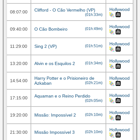
Hollywood
Clifford - O Cão Vermelho (VP)
08:07:00
(01h:33m)
Hollywood
09:40:00
O Cão Bombeiro
(01h:49m)
Hollywood
11:29:00
Sing 2 (VP)
(01h:51m)
Hollywood
13:20:00
Alvin e os Esquilos 2
(01h:34m)
Harry Potter e o Prisioneiro de
Hollywood
14:54:00
Azkaban
(02h:21m)
Hollywood
Aquaman e o Reino Perdido
17:15:00
(02h:05m)
Hollywood
19:20:00
Missão: Impossível 2
(02h:10m)
Hollywood
21:30:00
Missão Impossível 3
(02h:10m)