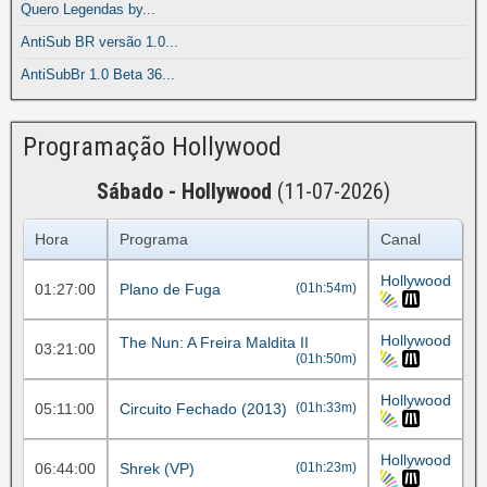
Quero Legendas by...
AntiSub BR versão 1.0...
AntiSubBr 1.0 Beta 36...
Programação Hollywood
Sábado - Hollywood
(11-07-2026)
Hora
Programa
Canal
Hollywood
01:27:00
Plano de Fuga
(01h:54m)
Hollywood
The Nun: A Freira Maldita II
03:21:00
(01h:50m)
Hollywood
05:11:00
Circuito Fechado (2013)
(01h:33m)
Hollywood
06:44:00
Shrek (VP)
(01h:23m)