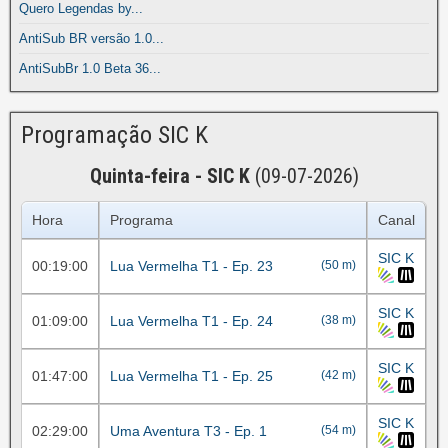
Quero Legendas by...
AntiSub BR versão 1.0...
AntiSubBr 1.0 Beta 36...
Programação SIC K
Quinta-feira - SIC K
(09-07-2026)
Hora
Programa
Canal
SIC K
00:19:00
Lua Vermelha T1 - Ep. 23
(50 m)
SIC K
01:09:00
Lua Vermelha T1 - Ep. 24
(38 m)
SIC K
01:47:00
Lua Vermelha T1 - Ep. 25
(42 m)
SIC K
02:29:00
Uma Aventura T3 - Ep. 1
(54 m)