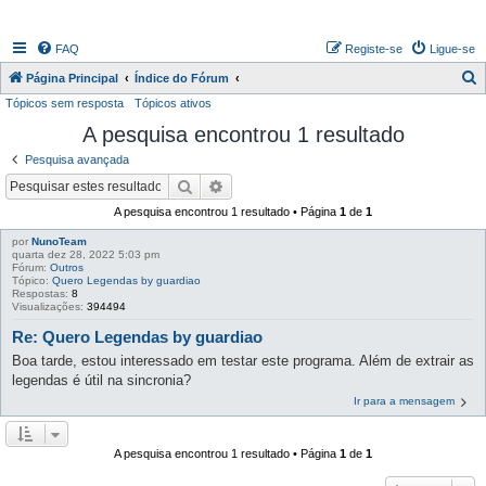
FAQ
Registe-se
Ligue-se
P
Página Principal
Índice do Fórum
Tópicos sem resposta
Tópicos ativos
e
A pesquisa encontrou 1 resultado
s
q
Pesquisa avançada
u
Pesquisar
Pesquisa avançada
i
A pesquisa encontrou 1 resultado • Página
1
de
1
s
por
NunoTeam
quarta dez 28, 2022 5:03 pm
a
Fórum:
Outros
Tópico:
Quero Legendas by guardiao
r
Respostas:
8
Visualizações:
394494
Re: Quero Legendas by guardiao
Boa tarde, estou interessado em testar este programa. Além de extrair as
legendas é útil na sincronia?
Ir para a mensagem
A pesquisa encontrou 1 resultado • Página
1
de
1