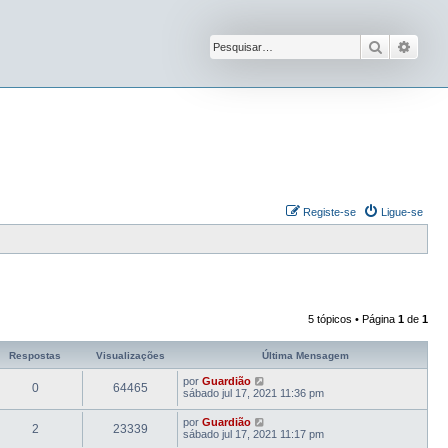
Pesquisar
Pesqu
Registe-se
Ligue-se
5 tópicos • Página
1
de
1
Respostas
Visualizações
Última Mensagem
por
Guardião
0
64465
sábado jul 17, 2021 11:36 pm
por
Guardião
2
23339
sábado jul 17, 2021 11:17 pm