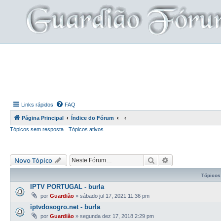
Links rápidos
FAQ
Página Principal
Índice do Fórum
Tópicos sem resposta
Tópicos ativos
Pesquisar
Pesquisa avança
Novo Tópico
Tópicos
IPTV PORTUGAL - burla
por
Guardião
»
sábado jul 17, 2021 11:36 pm
iptvdosogro.net - burla
por
Guardião
»
segunda dez 17, 2018 2:29 pm