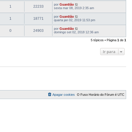
por
Guardião
1
22233
sexta mar 08, 2019 2:35 am
por
Guardião
1
18771
quarta jan 02, 2019 11:53 pm
por
Guardião
0
24903
domingo set 02, 2018 12:36 am
5 tópicos • Página
1
de
1
Ir para
Apagar cookies
O Fuso Horário do Fórum é
UTC