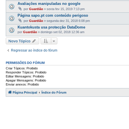
Avaliações manipuladas no google
por
Guardião
»
sexta fev 15, 2019 7:13 pm
Página sapo.pt com conteúdo perigoso
por
Guardião
»
segunda dez 31, 2018 6:08 pm
Kuantokusta usa protecção DataDome
por
Guardião
»
domingo set 02, 2018 12:36 am
Novo Tópico
Regressar ao índice do fórum
PERMISSÕES DO FÓRUM
Criar Tópicos: Proibido
Responder Tópicos: Proibido
Editar Mensagens: Proibido
Apagar Mensagens: Proibido
Enviar anexos: Proibido
Página Principal
Índice do Fórum