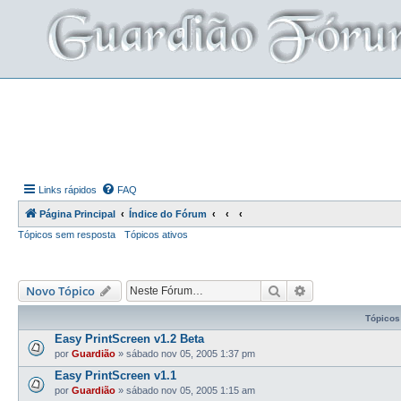
Links rápidos
FAQ
Página Principal
Índice do Fórum
Tópicos sem resposta
Tópicos ativos
Pesquisar
Pesquisa avança
Novo Tópico
Tópicos
Easy PrintScreen v1.2 Beta
por
Guardião
»
sábado nov 05, 2005 1:37 pm
Easy PrintScreen v1.1
por
Guardião
»
sábado nov 05, 2005 1:15 am