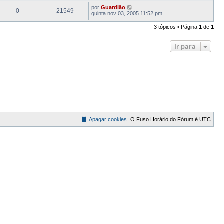
por
Guardião
0
21549
quinta nov 03, 2005 11:52 pm
3 tópicos • Página
1
de
1
Ir para
Apagar cookies
O Fuso Horário do Fórum é
UTC