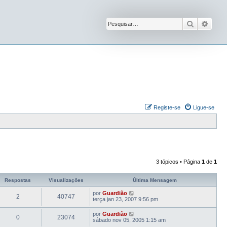
Pesquisar
Pesqu
Registe-se
Ligue-se
3 tópicos • Página
1
de
1
Respostas
Visualizações
Última Mensagem
por
Guardião
2
40747
terça jan 23, 2007 9:56 pm
por
Guardião
0
23074
sábado nov 05, 2005 1:15 am