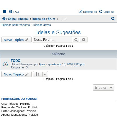
FAQ
Registe-se
Ligue-se
P
Página Principal
Índice do Fórum
Tópicos sem resposta
Tópicos ativos
e
Ideias e Sugestões
s
q
Pesquisar
Pesquisa avançada
Novo Tópico
u
0 tópico • Página
1
de
1
i
Anúncios
s
TODO
a
Última Mensagem por
fipas
«
quarta abr 18, 2007 7:08 pm
Respostas:
3
r
Novo Tópico
0 tópico • Página
1
de
1
Ir para
PERMISSÕES DO FÓRUM
Criar Tópicos: Proibido
Responder Tópicos: Proibido
Editar Mensagens: Proibido
Apagar Mensagens: Proibido