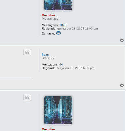
Guardião
Programador
Mensagens:
1023
Registado:
quinta out 28, 2004 11:00 pm
C
Contacto:
o
n
T
t
o
a
p
c
o
t
fipas
o
Utilizador
G
u
Mensagens:
64
a
Registado:
terça jan 02, 2007 6:29 pm
r
d
i
ã
o
T
o
p
o
Guardião