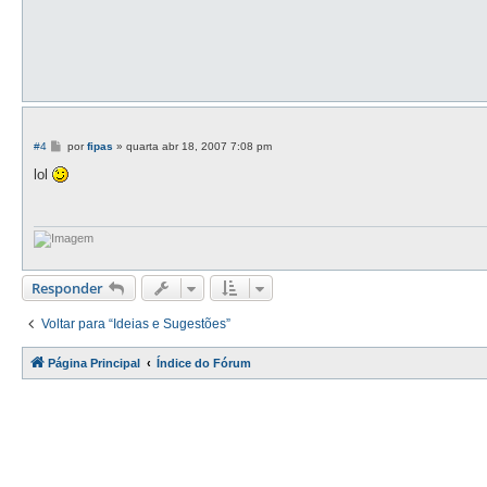
M
#4
por
fipas
»
quarta abr 18, 2007 7:08 pm
e
n
lol
s
a
g
e
m
Responder
Voltar para “Ideias e Sugestões”
Página Principal
Índice do Fórum