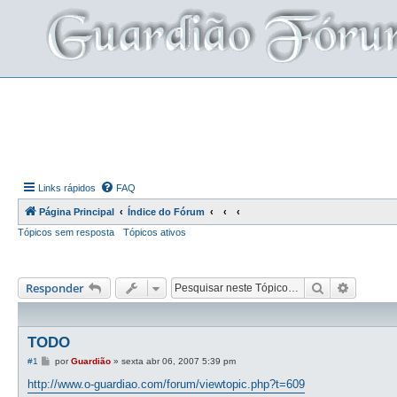
Links rápidos
FAQ
Página Principal
Índice do Fórum
Tópicos sem resposta
Tópicos ativos
Pesquisar
Pesquis
Responder
TODO
M
#1
por
Guardião
»
sexta abr 06, 2007 5:39 pm
e
n
http://www.o-guardiao.com/forum/viewtopic.php?t=609
s