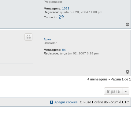
Programador
Mensagens:
1023
Registado:
quinta out 28, 2004 11:00 pm
C
Contacto:
o
n
T
t
o
a
p
c
o
t
fipas
o
Utilizador
G
u
Mensagens:
64
a
Registado:
terça jan 02, 2007 6:29 pm
r
d
i
ã
o
T
o
4 mensagens • Página
1
de
1
p
o
Ir para
Apagar cookies
O Fuso Horário do Fórum é
UTC