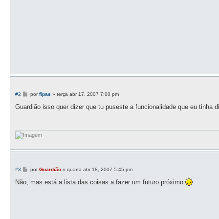
a
g
e
m
M
#2
por
fipas
»
terça abr 17, 2007 7:00 pm
e
n
Guardião isso quer dizer que tu puseste a funcionalidade que eu tinha di
s
a
g
e
m
M
#3
por
Guardião
»
quarta abr 18, 2007 5:45 pm
e
n
Não, mas está a lista das coisas a fazer um futuro próximo
s
a
g
e
m