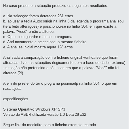
No caso presente a situação produziu os seguintes resultados:
a. Na selecção foram detetados 261 erros
b. ao usar a tecla Autocorrigir na linha 3 da legenda o programa analisou
(terá feito alterações) e posicionou-se na linha 364, em que existe a
palavra "Você" e não a alterou.
c. Optei pelo guardar e fechei o programa
d. Abri novamente e seleccionei o mesmo ficheiro
e. A análise inicial mostra agora 128 erros
Analisada a comparação com o ficheiro original verifica-se que foram
alteradas diversas situações (logicamente com a base de dados externa)
- situação não pretendida e há linhas em que a palavra "Você" não foi
alterada.(?!)
Além do já referido ter o programa posionadp na linha 364, o que em
nada ajuda
especificações
Sistema Operativo Windows XP SP3
Versão do ASBR utilizada versão 1.0 Beta 28 x32
Segue link do mediafire para o ficheiro exemplo testado