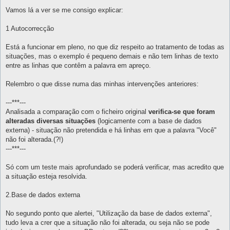
e
n
Vamos lá a ver se me consigo explicar:
s
a
g
1 Autocorrecção
e
m
Está a funcionar em pleno, no que diz respeito ao tratamento de todas as
situações, mas o exemplo é pequeno demais e não tem linhas de texto
entre as linhas que contêm a palavra em apreço.
Relembro o que disse numa das minhas intervenções anteriores:
---***---
Analisada a comparação com o ficheiro original
verifica-se que foram
alteradas diversas situações
(logicamente com a base de dados
externa) - situação não pretendida e há linhas em que a palavra "Você"
não foi alterada.(?!)
---***---
Só com um teste mais aprofundado se poderá verificar, mas acredito que
a situação esteja resolvida.
2.Base de dados externa
No segundo ponto que alertei, "Utilização da base de dados externa",
tudo leva a crer que a situação não foi alterada, ou seja não se pode