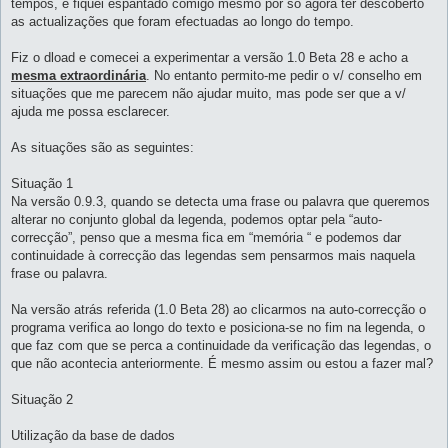
tempos, e fiquei espantado comigo mesmo por só agora ter descoberto
as actualizações que foram efectuadas ao longo do tempo.
Fiz o dload e comecei a experimentar a versão 1.0 Beta 28 e acho a
mesma extraordinária
. No entanto permito-me pedir o v/ conselho em
situações que me parecem não ajudar muito, mas pode ser que a v/
ajuda me possa esclarecer.
As situações são as seguintes:
Situação 1
Na versão 0.9.3, quando se detecta uma frase ou palavra que queremos
alterar no conjunto global da legenda, podemos optar pela “auto-
correcção”, penso que a mesma fica em “memória “ e podemos dar
continuidade à correcção das legendas sem pensarmos mais naquela
frase ou palavra.
Na versão atrás referida (1.0 Beta 28) ao clicarmos na auto-correcção o
programa verifica ao longo do texto e posiciona-se no fim na legenda, o
que faz com que se perca a continuidade da verificação das legendas, o
que não acontecia anteriormente. É mesmo assim ou estou a fazer mal?
Situação 2
Utilização da base de dados