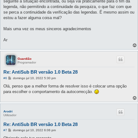
seguinte à situação encontrada, ou seja vai práticamente para o fim da
legenda, não permitindo a continuidade da pesquiza, o que faz com que
se perca a continuidade da verificação das legendas. É mesmo assim ou
estou a fazer alguma coisa mal?
Mais uma vez os meus sinceros agradecimentos
Ar
Guardião
Programador
Re: AntiSub BR versão 1.0 Beta 28
M
#6
domingo jul 10, 2022 5:30 pm
e
n
Olá, penso que a melhor forma de resolver isso é colocar uma opção
s
para escolher o comportamento da autocorrecção.
a
g
e
m
Arodri
Utilizador
Re: AntiSub BR versão 1.0 Beta 28
M
#7
domingo jul 10, 2022 6:06 pm
e
n