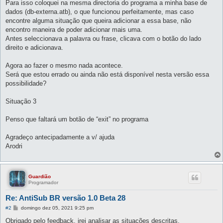
Para isso coloquei na mesma directoria do programa a minha base de
dados (db-externa.atb), o que funcionou perfeitamente, mas caso
encontre alguma situação que queira adicionar a essa base, não
encontro maneira de poder adicionar mais uma.
Antes seleccionava a palavra ou frase, clicava com o botão do lado
direito e adicionava.
Agora ao fazer o mesmo nada acontece.
Será que estou errado ou ainda não está disponível nesta versão essa
possibilidade?
Situação 3
Penso que faltará um botão de “exit” no programa
Agradeço antecipadamente a v/ ajuda
Arodri
Guardião
Programador
Re: AntiSub BR versão 1.0 Beta 28
M
#2
domingo dez 05, 2021 9:25 pm
e
n
Obrigado pelo feedback, irei analisar as situações descritas.