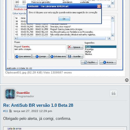
Clipboard01.jpg (82.28 KiB) Visto 1308687 vezes
Guardião
Programador
Re: AntiSub BR versão 1.0 Beta 28
M
#11
terça set 27, 2022 12:29 pm
e
n
Obrigado pelo alerta, já corrigi, confirma.
s
a
g