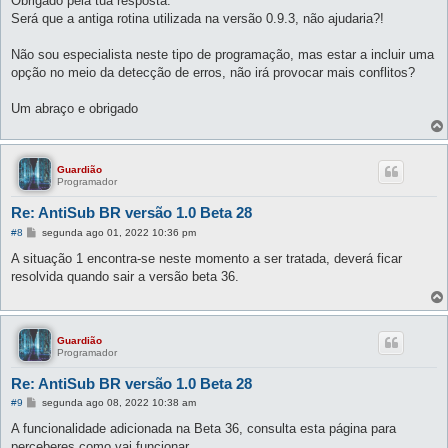
Obrigado pela tua resposta.
s
Será que a antiga rotina utilizada na versão 0.9.3, não ajudaria?!
a
g
e
Não sou especialista neste tipo de programação, mas estar a incluir uma
m
opção no meio da detecção de erros, não irá provocar mais conflitos?
Um abraço e obrigado
Guardião
Programador
Re: AntiSub BR versão 1.0 Beta 28
M
#8
segunda ago 01, 2022 10:36 pm
e
n
A situação 1 encontra-se neste momento a ser tratada, deverá ficar
s
resolvida quando sair a versão beta 36.
a
g
e
m
Guardião
Programador
Re: AntiSub BR versão 1.0 Beta 28
M
#9
segunda ago 08, 2022 10:38 am
e
n
A funcionalidade adicionada na Beta 36, consulta esta página para
s
perceberes como vai funcionar.