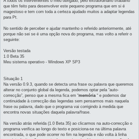
A todos os intervenientes o meu obrigado, pelo extraordinário trrabalho
m
que têm feito para desenvolver este pequeno programa que em si é
magestoso e tem com toda a certeza ajudado muitos a adaptar legendas
para Pt.
No sentido de perceber e ajudar mantenho o referido anteriormente, até
porque não sei se é uma opção nova do programa, mas volto a referir o
seguinte:
Versão testada
1.0 Beta 35
Meu sistema operativo - Windows XP SP3
Situação 1
Na versão 0.9.3, quando se detecta uma frase ou palavra que queremos
alterar no conjunto global da legenda, podemos optar pela “auto-
correcção”, penso que a mesma fica em “
memória
“ e podemos dar
continuidade à correcção das legendas sem pensarmos mais naquela
frase ou palavra, dado que o programa vai corrigindo à medida que
encontra novas situações daquela palavra/frase.
Na versão atrás referida (1.0 Beta 35) ao clicarmos na auto-correcção o
programa verifica ao longo do texto e posiciona-se na última palavra
encontrada, o que pode ocorrer no fim na legenda e não volta à linha