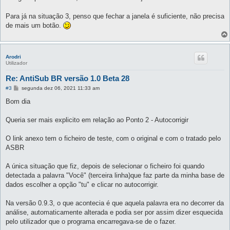
s
a
g
Para já na situação 3, penso que fechar a janela é suficiente, não precisa
e
de mais um botão.
m
Arodri
Utilizador
Re: AntiSub BR versão 1.0 Beta 28
M
#3
segunda dez 06, 2021 11:33 am
e
n
Bom dia
s
a
g
Queria ser mais explicito em relação ao Ponto 2 - Autocorrigir
e
m
O link anexo tem o ficheiro de teste, com o original e com o tratado pelo
ASBR
A única situação que fiz, depois de selecionar o ficheiro foi quando
detectada a palavra "Você" (terceira linha)que faz parte da minha base de
dados escolher a opção "tu" e clicar no autocorrigir.
Na versão 0.9.3, o que acontecia é que aquela palavra era no decorrer da
análise, automaticamente alterada e podia ser por assim dizer esquecida
pelo utilizador que o programa encarregava-se de o fazer.