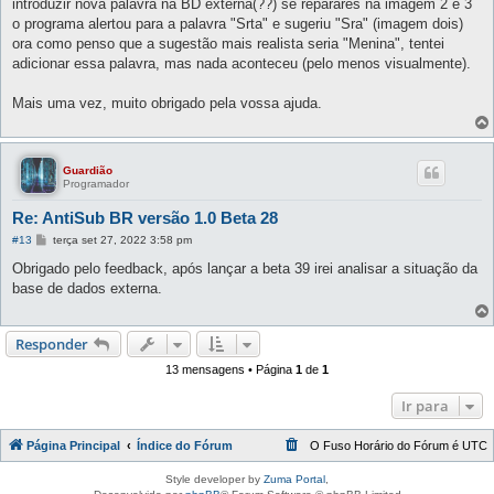
introduzir nova palavra na BD externa(??) se reparares na imagem 2 e 3
o programa alertou para a palavra "Srta" e sugeriu "Sra" (imagem dois)
ora como penso que a sugestão mais realista seria "Menina", tentei
adicionar essa palavra, mas nada aconteceu (pelo menos visualmente).
Mais uma vez, muito obrigado pela vossa ajuda.
Guardião
Programador
Re: AntiSub BR versão 1.0 Beta 28
M
#13
terça set 27, 2022 3:58 pm
e
n
Obrigado pelo feedback, após lançar a beta 39 irei analisar a situação da
s
base de dados externa.
a
g
e
m
Responder
13 mensagens • Página
1
de
1
Ir para
Página Principal
Índice do Fórum
O Fuso Horário do Fórum é
UTC
Style developer by
Zuma Portal
,