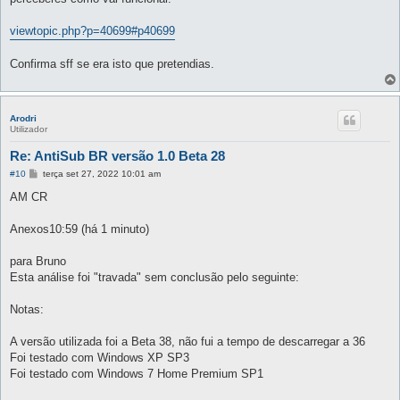
a
g
e
viewtopic.php?p=40699#p40699
m
Confirma sff se era isto que pretendias.
Arodri
Utilizador
Re: AntiSub BR versão 1.0 Beta 28
M
#10
terça set 27, 2022 10:01 am
e
n
AM CR
s
a
g
Anexos10:59 (há 1 minuto)
e
m
para Bruno
Esta análise foi "travada" sem conclusão pelo seguinte:
Notas:
A versão utilizada foi a Beta 38, não fui a tempo de descarregar a 36
Foi testado com Windows XP SP3
Foi testado com Windows 7 Home Premium SP1