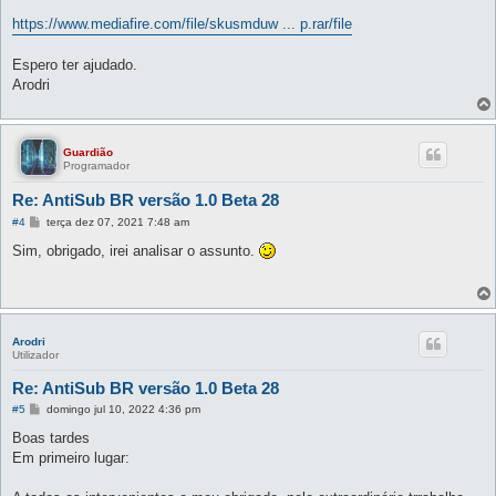
https://www.mediafire.com/file/skusmduw ... p.rar/file
Espero ter ajudado.
Arodri
Guardião
Programador
Re: AntiSub BR versão 1.0 Beta 28
M
#4
terça dez 07, 2021 7:48 am
e
n
Sim, obrigado, irei analisar o assunto.
s
a
g
e
m
Arodri
Utilizador
Re: AntiSub BR versão 1.0 Beta 28
M
#5
domingo jul 10, 2022 4:36 pm
e
n
Boas tardes
s
Em primeiro lugar:
a
g
e