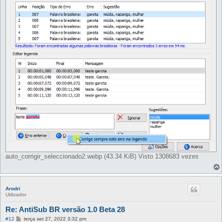
e
m
auto_corrigir_seleccionado2.webp (43.34 KiB) Visto 1308683 vezes
Arodri
Utilizador
Re: AntiSub BR versão 1.0 Beta 28
M
#12
terça set 27, 2022 3:32 pm